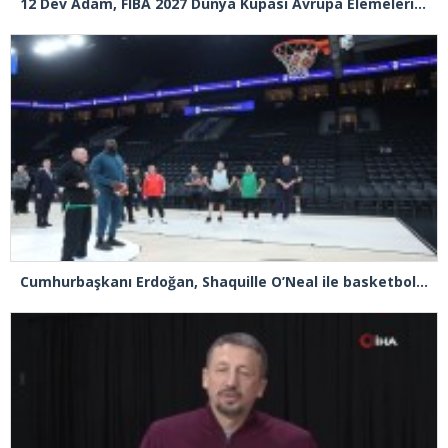
12 Dev Adam, FIBA 2027 Dünya Kupası Avrupa Elemeleri’nde Sırbistan’ı deplasmanda 82-78 yeni
Cumhurbaşkanı Erdoğan, Shaquille O’Neal ile basketbol oynadı