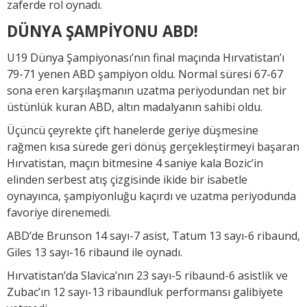
zaferde rol oynadı.
DÜNYA ŞAMPİYONU ABD!
U19 Dünya Şampiyonası’nın final maçında Hırvatistan’ı
79-71 yenen ABD şampiyon oldu. Normal süresi 67-67
sona eren karşılaşmanın uzatma periyodundan net bir
üstünlük kuran ABD, altın madalyanın sahibi oldu.
Üçüncü çeyrekte çift hanelerde geriye düşmesine
rağmen kısa sürede geri dönüş gerçekleştirmeyi başaran
Hırvatistan, maçın bitmesine 4 saniye kala Bozic’in
elinden serbest atış çizgisinde ikide bir isabetle
oynayınca, şampiyonluğu kaçırdı ve uzatma periyodunda
favoriye direnemedi.
ABD’de Brunson 14 sayı-7 asist, Tatum 13 sayı-6 ribaund,
Giles 13 sayı-16 ribaund ile oynadı.
Hırvatistan’da Slavica’nın 23 sayı-5 ribaund-6 asistlik ve
Zubac’ın 12 sayı-13 ribaundluk performansı galibiyete