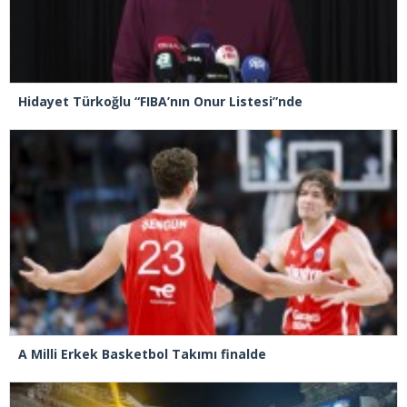
Hidayet Türkoğlu “FIBA’nın Onur Listesi”nde
A Milli Erkek Basketbol Takımı finalde