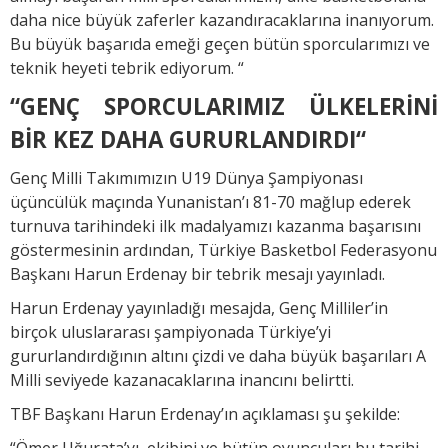
daha nice büyük zaferler kazandıracaklarına inanıyorum.
Bu büyük başarıda emeği geçen bütün sporcularımızı ve
teknik heyeti tebrik ediyorum. “
“GENÇ SPORCULARIMIZ ÜLKELERİNİ
BİR KEZ DAHA GURURLANDIRDI“
Genç Milli Takımımızın U19 Dünya Şampiyonası
üçüncülük maçında Yunanistan’ı 81-70 mağlup ederek
turnuva tarihindeki ilk madalyamızı kazanma başarısını
göstermesinin ardından, Türkiye Basketbol Federasyonu
Başkanı Harun Erdenay bir tebrik mesajı yayınladı.
Harun Erdenay yayınladığı mesajda, Genç Milliler’in
birçok uluslararası şampiyonada Türkiye’yi
gururlandırdığının altını çizdi ve daha büyük başarıları A
Milli seviyede kazanacaklarına inancını belirtti.
TBF Başkanı Harun Erdenay’ın açıklaması şu şekilde:
“Ömer Uğurata’yı, ekibini ve bütün oyuncuları bu tarihi