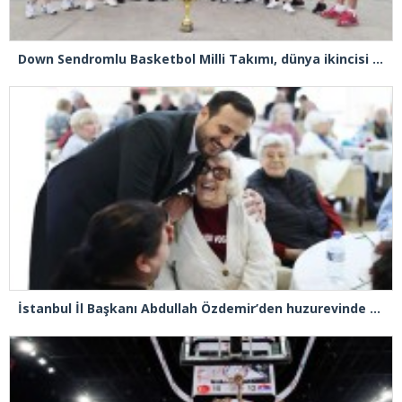
Down Sendromlu Basketbol Milli Takımı, dünya ikincisi oldu
İstanbul İl Başkanı Abdullah Özdemir’den huzurevinde duygulandıran buluşma