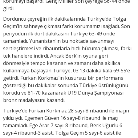
korumayı başardı. Genç Milliler son çeyreğe 56-44 önde
girdi.
Dördüncü çeyreğin ilk dakikalarında Türkiye’de Tolga
Geçim’in sahneye çıkması farkı korumamızı sağladı. Son
periyodun ilk dört dakikasını Türkiye 63-49 önde
tamamladı. Yunanistan’ın bu noktada savunmayı
sertleştirmesi ve ribauntlarla hızlı hücuma çıkması, farkı
tek hanelere indirdi. Ancak Berk’in oyuna geri
dönmesiyle tempo kazanan ve zamanı daha akıllıca
kullanmaya başlayan Türkiye, 03:13 dakika kala 69-55’e
getirdi. Furkan Korkmaz’ın kusursuz bir performans
gösterdiği bu dakikalar sonunda Türkiye üstünlüğünü
korudu ve 81-70 kazanarak U19 Dünya Şampiyonası
bronz madalyasını kazandı.
Türkiye’de Furkan Korkmaz 28 sayı-8 ribaund ile maçın
yıldızıydı. Egemen Güven 16 sayı-8 ribaund ile maçı
tamamladı. Ege Arar 7 sayı-8 ribaund, Berk Uğurlu 6
sayı-4 ribaund-3 asist, Tolga Geçim 5 sayı-6 asist ile