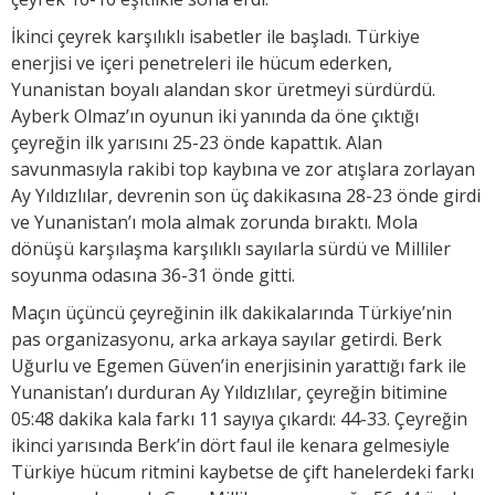
İkinci çeyrek karşılıklı isabetler ile başladı. Türkiye
enerjisi ve içeri penetreleri ile hücum ederken,
Yunanistan boyalı alandan skor üretmeyi sürdürdü.
Ayberk Olmaz’ın oyunun iki yanında da öne çıktığı
çeyreğin ilk yarısını 25-23 önde kapattık. Alan
savunmasıyla rakibi top kaybına ve zor atışlara zorlayan
Ay Yıldızlılar, devrenin son üç dakikasına 28-23 önde girdi
ve Yunanistan’ı mola almak zorunda bıraktı. Mola
dönüşü karşılaşma karşılıklı sayılarla sürdü ve Milliler
soyunma odasına 36-31 önde gitti.
Maçın üçüncü çeyreğinin ilk dakikalarında Türkiye’nin
pas organizasyonu, arka arkaya sayılar getirdi. Berk
Uğurlu ve Egemen Güven’in enerjisinin yarattığı fark ile
Yunanistan’ı durduran Ay Yıldızlılar, çeyreğin bitimine
05:48 dakika kala farkı 11 sayıya çıkardı: 44-33. Çeyreğin
ikinci yarısında Berk’in dört faul ile kenara gelmesiyle
Türkiye hücum ritmini kaybetse de çift hanelerdeki farkı