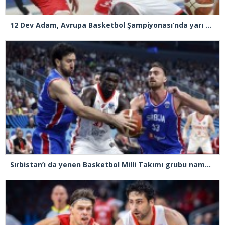
12 Dev Adam, Avrupa Basketbol Şampiyonası’nda yarı finale yükseldi
Sırbistan’ı da yenen Basketbol Milli Takımı grubu namağlup lider tamamladı