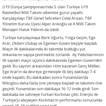
U19 Dünya Şampiyonası’nda 3. olan Türkiye U19
Basketbol Milli Takımı ülkemize gurur yaşattı.
Karşılaşmayı TBF Genel Sekreteri Celal Arısan, TBF
Yönetim Kurulu Üyesi Alper Arıkoğlu ve A Milli Takım
Menajeri Haluk Yıldırım da izledi.
Türkiye karşılaşmaya Berk Uğurlu, Tolga Geçim, Ege
Arar, Okben Ulubay ve Egemen Güven beşiyle başladı.
Maçın ilk dakikalarında iki takımda bulduğu şut
imkanlarını sayıya çevirmekte zorlandı. Ay Yıldızlılarımızın
ilk sayıları maçın üçüncü dakikasında Egemen Güven’den
geldi. Bu sayının arkasından ritim kazanan Genç Milliler,
Ege Arar’ın da devreye girmesiyle ilk beş dakikayı 7-4
önde kapattı. Bu dakikadan sonra Yunanistan’da
Mitoglou daha fazla öne çıkmaya başladı ve takımını öne
geçirdi. Yunanistan son dakikaya 16-12 önde girdi. Son
dakikada ise sahneye Furkan Korkmaz çıktı. Enerjisi ile
Türkiye’yi ateşleyen Korkmaz’ın performansı sonucunda
çeyrek 16-16 eşitlikle sona erdi.