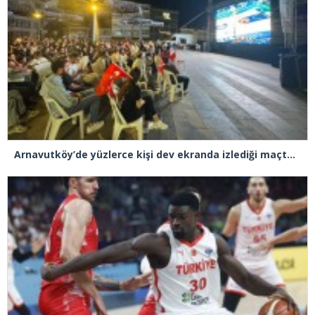
Arnavutköy’de yüzlerce kişi dev ekranda izlediği maçta Türkiye, Yunanistan’ı 94-68 yendi