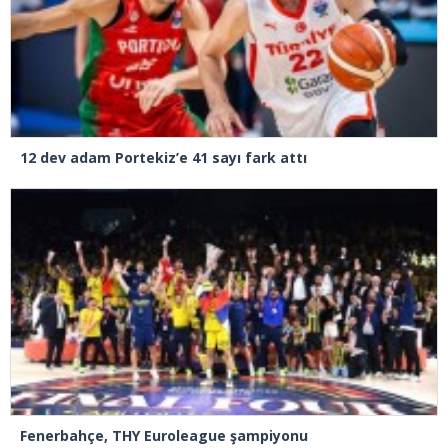
12 dev adam Portekiz’e 41 sayı fark attı
Fenerbahçe, THY Euroleague şampiyonu