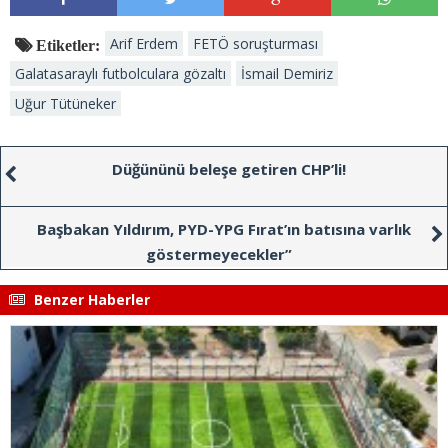
Arif Erdem
FETÖ soruşturması
Etiketler:
Galatasaraylı futbolculara gözaltı
İsmail Demiriz
Uğur Tütüneker
Düğününü beleşe getiren CHP’li!
Başbakan Yıldırım, PYD-YPG Fırat’ın batısına varlık
göstermeyecekler”
Benzer Haberler