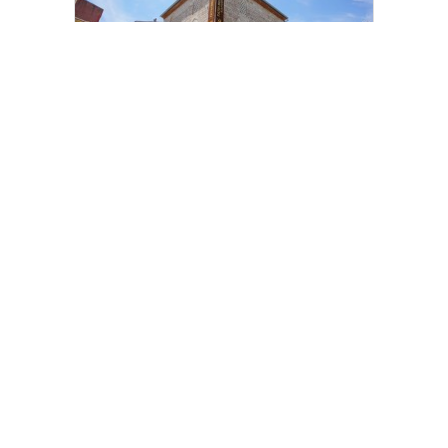
Fatih Belediyesi tarihî çeşmeleri birer
birer ayağa kaldırıyor
MHP Şile İlçe Başkanı Mustafa Pıçak
güven tazeledi
[wp_ad_camp_2]