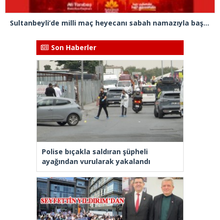
Sultanbeyli’de milli maç heyecanı sabah namazıyla başlayacak
Son Haberler
Polise bıçakla saldıran şüpheli
ayağından vurularak yakalandı