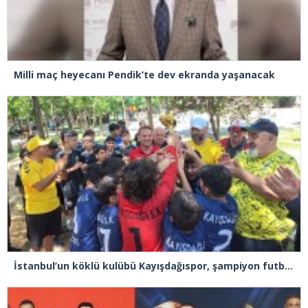
Milli maç heyecanı Pendik’te dev ekranda yaşanacak
İstanbul’un köklü kulübü Kayışdağıspor, şampiyon futbolcular yetiştiriyor