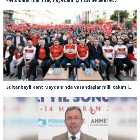
Pendikliler milli maç heyecanı için sahile akın etti
Sultanbeyli Kent Meydanı’nda vatandaşlar milli takım için tek yürek oldu