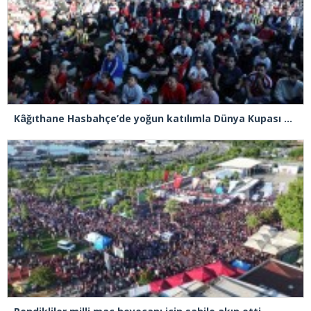
Kâğıthane Hasbahçe’de yoğun katılımla Dünya Kupası heyecanı yaşandı