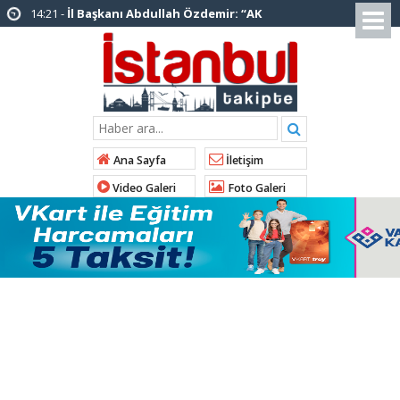
14:20 -
Şadi Yazıcı, “Silivri’den alınan talimatla
hakkımda karalama kampanyası yürütülüyor”
12:12 -
AK Parti’ye katılan ilçe belediye
başkanlarından İl Başkanı Özdemir’e ziyaret
01:00 -
Tuzla Belediye Başkanı Eren Ali
Bingöl’den İBB’ye tepki
Ana Sayfa
İletişim
12:26 -
İstanbul Emniyet Müdürlüğünden
Video Galeri
Foto Galeri
“Gök Kubbe’de, Mavi Vatan’da, Şanlı Topraklarda:
İstanbul Emniyeti Her Yerde” paylaşımı
19:26 -
Çekmeköy Belediye Başkanı Orhan
Çerkez AK Parti’ye katıldı
16:56 -
İstanbul’da 4 CHP’li belediye başkanı
AK Parti’ye katılıyor
15:03 -
Çekmeköy Belediyesi’nden hafriyat
çökmesine ilişkin açıklama