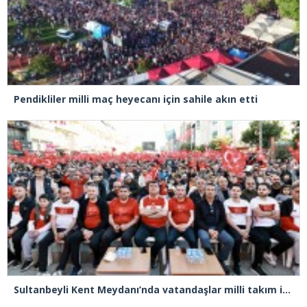
Pendikliler milli maç heyecanı için sahile akın etti
Sultanbeyli Kent Meydanı’nda vatandaşlar milli takım için tek yürek oldu