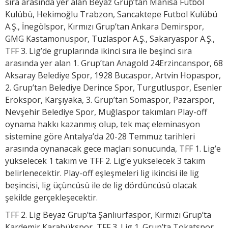
sıra arasında yer alan Beyaz Grup’tan Manisa Futbol
Kulübü, Hekimoğlu Trabzon, Sancaktepe Futbol Kulübü
A.Ş., İnegölspor, Kırmızı Grup’tan Ankara Demirspor,
GMG Kastamonuspor, Tuzlaspor A.Ş., Sakaryaspor A.Ş.,
TFF 3. Lig’de gruplarında ikinci sıra ile beşinci sıra
arasında yer alan 1. Grup’tan Anagold 24Erzincanspor, 68
Aksaray Belediye Spor, 1928 Bucaspor, Artvin Hopaspor,
2. Grup’tan Belediye Derince Spor, Turgutluspor, Esenler
Erokspor, Karşıyaka, 3. Grup’tan Somaspor, Pazarspor,
Nevşehir Belediye Spor, Muğlaspor takımları Play-off
oynama hakkı kazanmış olup, tek maç eleminasyon
sistemine göre Antalya’da 20-28 Temmuz tarihleri
arasında oynanacak gece maçları sonucunda, TFF 1. Lig’e
yükselecek 1 takım ve TFF 2. Lig’e yükselecek 3 takım
belirlenecektir. Play-off eşleşmeleri lig ikincisi ile lig
beşincisi, lig üçüncüsü ile de lig dördüncüsü olacak
şekilde gerçekleşecektir.
TFF 2. Lig Beyaz Grup’ta Şanlıurfaspor, Kırmızı Grup’ta
Kardemir Karabükspor, TFF 3. Lig 1. Grup’ta Tokatspor