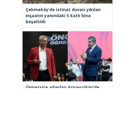
Çekmeköy’de istinat duvarı yıkılan
inşaatın yanındaki 5 katlı bina
boşaltıldı
Üniversite adayları Arnavutköy’de
geleceğin mesleklerini bakanlarla
konuştu