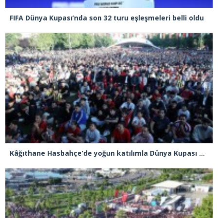
FIFA Dünya Kupası’nda son 32 turu eşleşmeleri belli oldu
Kâğıthane Hasbahçe’de yoğun katılımla Dünya Kupası heyecanı yaşandı