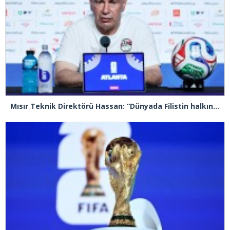
Mısır Teknik Direktörü Hassan: “Dünyada Filistin halkının acısını hissetmeyen, insan olmayı hak etmiyor”