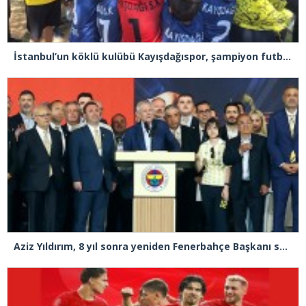
İstanbul’un köklü kulübü Kayışdağıspor, şampiyon futbolcular yetiştiriyor
Aziz Yıldırım, 8 yıl sonra yeniden Fenerbahçe Başkanı seçildi