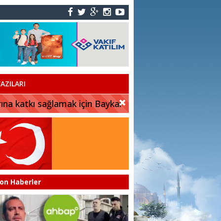
AZILARI
rına katkı sağlamak için Baykar
on Haberler