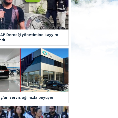
AP Derneği yönetimine kayyım
ndı
g’un servis ağı hızla büyüyor