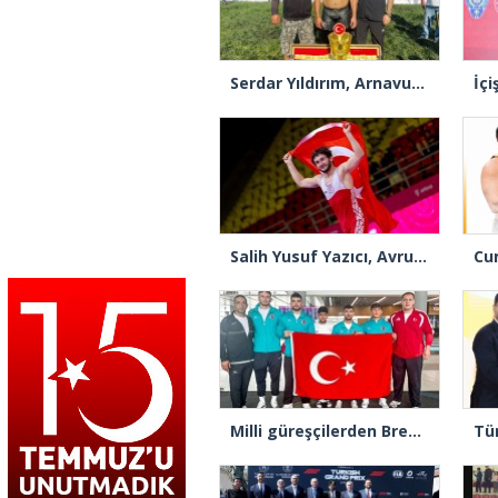
Serdar Yıldırım, Arnavutköy Geleneksel Yağlı Güreşleri’nin Başpehlivanı
Salih Yusuf Yazıcı, Avrupa Şampiyonu
Milli güreşçilerden Brezilya’da 2 altın, 3 gümüş madalya