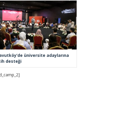
avutköy’de üniversite adaylarına
cih desteği
d_camp_2]