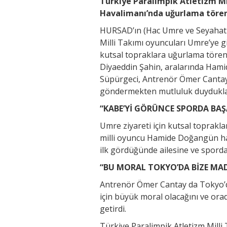
Türkiye Paralimpik Atletizm Mil
Havalimanı’nda uğurlama tören
HURSAD’ın (Hac Umre ve Seyahat 
Milli Takımı oyuncuları Umre’ye gi
kutsal topraklara uğurlama töre
Diyaeddin Şahin, aralarında Ham
Süpürgeci, Antrenör Ömer Cantay
göndermekten mutluluk duydukları
“KABE’Yİ GÖRÜNCE SPORDA BAŞ
Umre ziyareti için kutsal toprakl
milli oyuncu Hamide Doğangün haya
ilk gördüğünde ailesine ve spordak
“BU MORAL TOKYO’DA BİZE MAD
Antrenör Ömer Cantay da Tokyo’d
için büyük moral olacağını ve orad
getirdi.
Türkiye Paralimpik Atletizm Milli