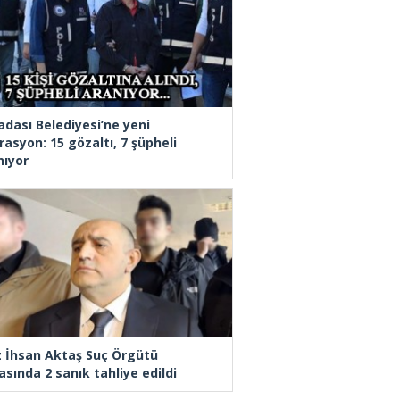
adası Belediyesi’ne yeni
rasyon: 15 gözaltı, 7 şüpheli
nıyor
z İhsan Aktaş Suç Örgütü
asında 2 sanık tahliye edildi