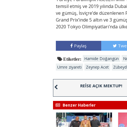
temsil etmiş ve 2019 yılında Duba
ve gümüş, İsviçre’de düzenlenen 
Grand Prix’inde 5 altın ve 3 gümü
2020 Tokyo Olimpiyatları’nda ülk
Paylaş
Twe
Hamide Doğangün
N
Etiketler:
Umre ziyareti
Zeynep Acet
Zübeyd
REİSE AÇIK MEKTUP!
Benzer Haberler