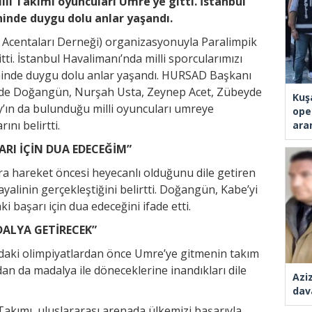
li Takımı oyuncuları Umre’ye gitti. İstanbul
inde duygu dolu anlar yaşandı.
Acentaları Derneği) organizasyonuyla Paralimpik
tti. İstanbul Havalimanı’nda milli sporcularımızı
ninde duygu dolu anlar yaşandı. HURSAD Başkanı
ide Doğangün, Nurşah Usta, Zeynep Acet, Zübeyde
Kuş
’ın da bulunduğu milli oyuncuları umreye
ope
nı belirtti.
ara
ARI İÇİN DUA EDECEĞİM”
ara hareket öncesi heyecanlı olduğunu dile getiren
linin gerçekleştiğini belirtti. Doğangün, Kabe’yi
i başarı için dua edeceğini ifade etti.
ALYA GETİRECEK”
aki olimpiyatlardan önce Umre’ye gitmenin takım
an da madalya ile döneceklerine inandıkları dile
Azi
dav
 Takımı, uluslararası arenada ülkemizi başarıyla