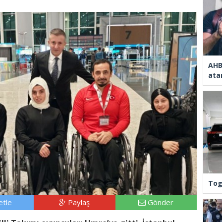
AHB
ata
Tog
tle
Paylaş
Gönder