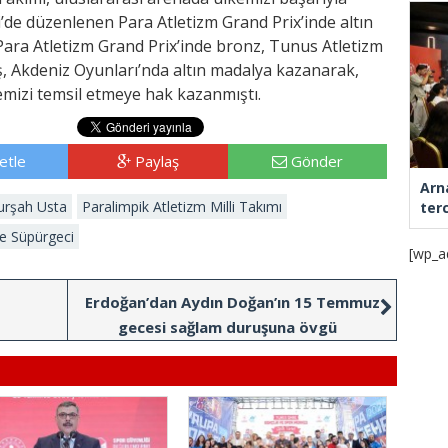
i’de düzenlenen Para Atletizm Grand Prix’inde altın
Para Atletizm Grand Prix’inde bronz, Tunus Atletizm
ş, Akdeniz Oyunları’nda altın madalya kazanarak,
emizi temsil etmeye hak kazanmıştı.
etle
Paylaş
Gönder
Arn
urşah Usta
Paralimpik Atletizm Milli Takımı
ter
e Süpürgeci
[wp_a
Erdoğan’dan Aydın Doğan’ın 15 Temmuz
gecesi sağlam duruşuna övgü