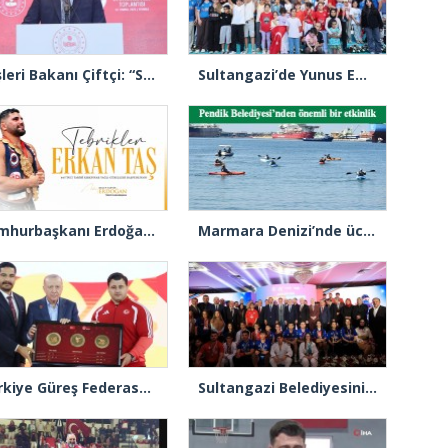
İçişleri Bakanı Çiftçi: “Sporda huzur, Türkiye’nin huzuru demektir”
Sultangazi’de Yunus Emre Gençlik ve Spor Merkezi hizmete açıldı
Cumhurbaşkanı Erdoğan, Kırkpınar Yağlı Güreş Başpehlivanlık unvanını kazanan Erkan Taş’ı tebrik etti
Marmara Denizi’nde ücretsiz kano keyfi havadan görüntülendi
Türkiye Güreş Federasyonu’ndan Cumhurbaşkanı Erdoğan’a, Türk güreşini simgeleyen tablo takdimi
Sultangazi Belediyesinin “Avrupa Spor Şehri” tanıtım programı gerçekleşti