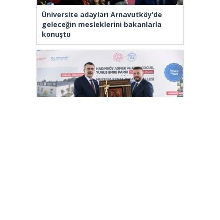
Üniversite adayları Arnavutköy’de
geleceğin mesleklerini bakanlarla
konuştu
Bakan Tekin: “Kim olursa olsun bir
eğitim kurumu yapmak istiyorsa
anayasal olarak bizimle beraber
çalışmak zorundadır”
[wp_ad_camp_2]