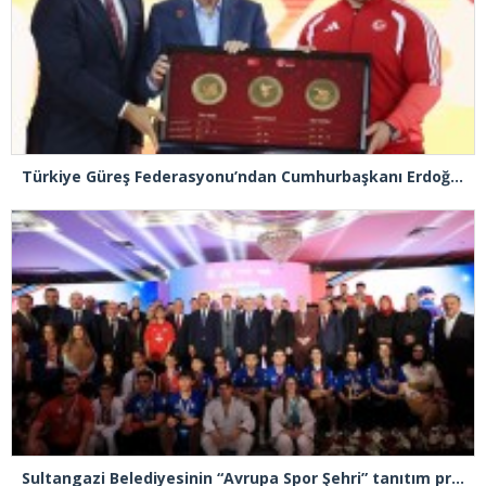
Türkiye Güreş Federasyonu’ndan Cumhurbaşkanı Erdoğan’a, Türk güreşini simgeleyen tablo takdimi
Sultangazi Belediyesinin “Avrupa Spor Şehri” tanıtım programı gerçekleşti