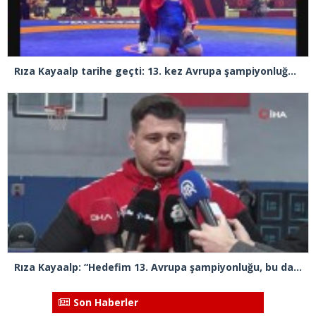
Rıza Kayaalp tarihe geçti: 13. kez Avrupa şampiyonluğuna ulaştı
Rıza Kayaalp: “Hedefim 13. Avrupa şampiyonluğu, bu da benim için rekor olacak”
Son Haberler