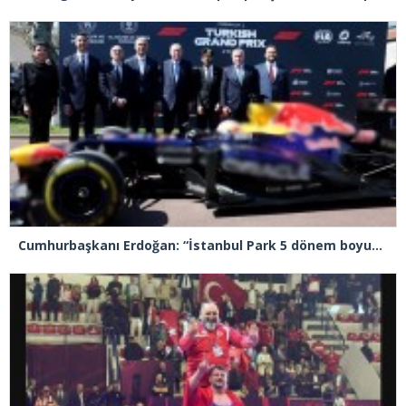
Cumhurbaşkanı Erdoğan: “İstanbul Park 5 dönem boyunca yarışlara ev sahipliği yapacak”