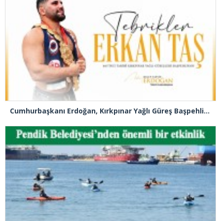
Cumhurbaşkanı Erdoğan, Kırkpınar Yağlı Güreş Başpehlivanlık unvanını kazanan Erkan Taş’ı tebrik etti