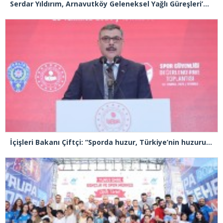
Serdar Yıldırım, Arnavutköy Geleneksel Yağlı Güreşleri’nin Başpehlivanı
İçişleri Bakanı Çiftçi: “Sporda huzur, Türkiye’nin huzuru demektir”