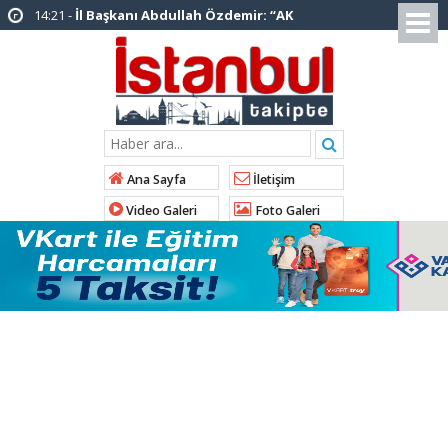
14:20 -
Şadi Yazıcı, “Silivri’den alınan talimatla
hakkımda karalama kampanyası yürütülüyor”
12:12 -
AK Parti’ye katılan ilçe belediye
başkanlarından İl Başkanı Özdemir’e ziyaret
01:00 -
Tuzla Belediye Başkanı Eren Ali
Bingöl’den İBB’ye tepki
Ana Sayfa
İletişim
12:26 -
İstanbul Emniyet Müdürlüğünden
Video Galeri
Foto Galeri
“Gök Kubbe’de, Mavi Vatan’da, Şanlı Topraklarda:
İstanbul Emniyeti Her Yerde” paylaşımı
19:26 -
Çekmeköy Belediye Başkanı Orhan
Çerkez AK Parti’ye katıldı
16:56 -
İstanbul’da 4 CHP’li belediye başkanı
AK Parti’ye katılıyor
15:03 -
Çekmeköy Belediyesi’nden hafriyat
çökmesine ilişkin açıklama