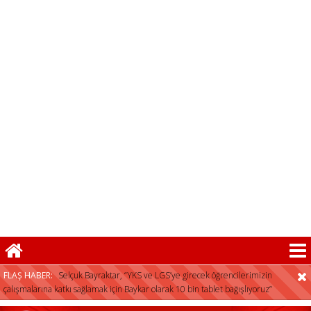
FLAŞ HABER:
Selçuk Bayraktar, “YKS ve LGS’ye girecek öğrencilerimizin
çalışmalarına katkı sağlamak için Baykar olarak 10 bin tablet bağışlıyoruz”