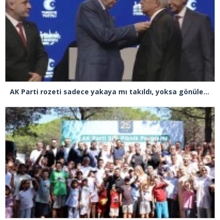
AK Parti rozeti sadece yakaya mı takıldı, yoksa gönüle takılmadı mı?