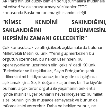
AK Parti’nin üst düzey isimleri soruşturmalara müdahale
mi ediyor! Ya da soruşturmayı yürütenler FETÖ
konusunda Başkomutanımız gibi samimi değil.
“KİMSE KENDİNİ SAKINDIĞINI,
SAKLANDIĞINI DÜŞÜNMESİN.
HEPSİNİN ZAMANI GELECEKTİR”
Çok konuşulacak ve altı çizilecek açıklamalarda bulunan
Milletvekili Metin Külünk, “Yerel güç merkezleri bu
örgütün üzerinden, bu halkın üzerinden, bu
operasyonların üzerinden elini çeksin” dedi. Külünk,
“Belediyeler ve il teşkilatları, Sayın Erdoğan’ın şehit
edilmesini mi bekliyorsunuz; bu örgütle uzlaştığınızı
açıklamak için… Siz, Erdoğansızlaştırılmış bir Türkiye’de
bu hain, alçak terör örgütü ile yaşamanın beklentisi
içinde misiniz? Eğer bunların hevesindeyseniz; bu millet
size, bunun için de müsaade etmeyecek ve bunun da
mücadelesini verecektir. Daha ne bekliyorsunuz, ne