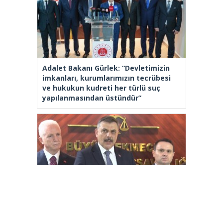
Adalet Bakanı Gürlek: “Devletimizin
imkanları, kurumlarımızın tecrübesi
ve hukukun kudreti her türlü suç
yapılanmasından üstündür”
İçişleri Bakanı Çiftçi: “Yaklaşık 7 bin
500 aranan şahsı bu yılın ilk 7 yılında