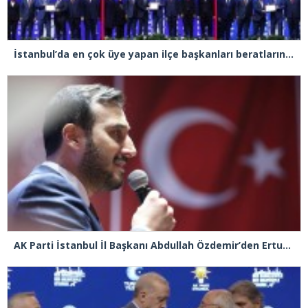
İstanbul’da en çok üye yapan ilçe başkanları beratlarını Cumhurbaşkanı Erdoğan’ın elinden aldı
AK Parti İstanbul İl Başkanı Abdullah Özdemir’den Ertuğrul Özkök’e “Franco” tepkisi