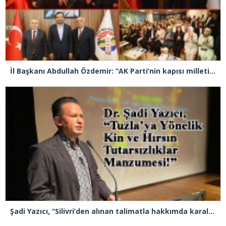
İl Başkanı Abdullah Özdemir: “AK Parti’nin kapısı milletine hizmet etmek isteyen herkese açıktır”
Şadi Yazıcı, “Silivri’den alınan talimatla hakkımda karalama kampanyası yürütülüyor”