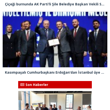
Çiçeği burnunda AK Parti’li Şile Belediye Başkan Vekili Sacit Terzi, teşkilatlarla piknikte buluştu
Kasımpaşalı Cumhurbaşkanı Erdoğan’dan İstanbul üye birincisi Beyoğlu İlçe Başkanı Kasım Fırat’a plaket
Son Haberler