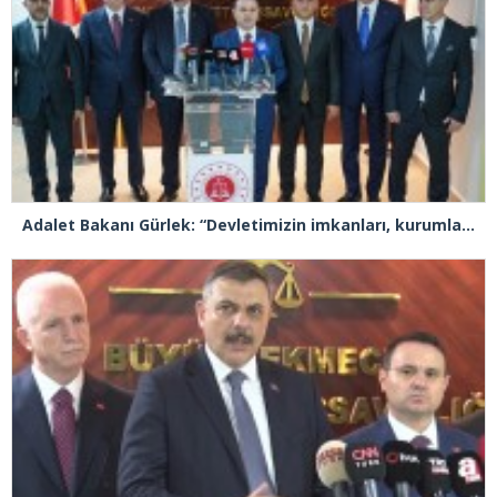
Adalet Bakanı Gürlek: “Devletimizin imkanları, kurumlarımızın tecrübesi ve hukukun kudreti her türlü suç yapılanmasından üstündür”