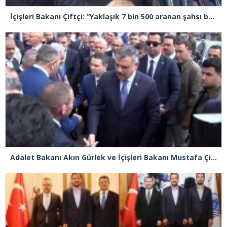
İçişleri Bakanı Çiftçi: “Yaklaşık 7 bin 500 aranan şahsı bu yılın ilk 7 yılında yakalamış durumdayız”
Adalet Bakanı Akın Gürlek ve İçişleri Bakanı Mustafa Çiftçi Esenyurt’ta