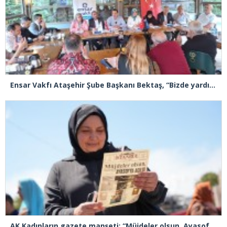
Ensar Vakfı Ataşehir Şube Başkanı Bektaş, “Bizde yardım kelimesi yok, bizde paylaşmak ve hediyeleşmek var”
AK Kadınların gazete manşeti: “Müjdeler olsun, Ayasofya açıldı”