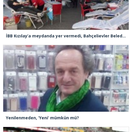
İBB Kızılay’a meydanda yer vermedi, Bahçelievler Belediyesi sahip çıktı
Yenilenmeden, ‘Yeni’ mümkün mü?