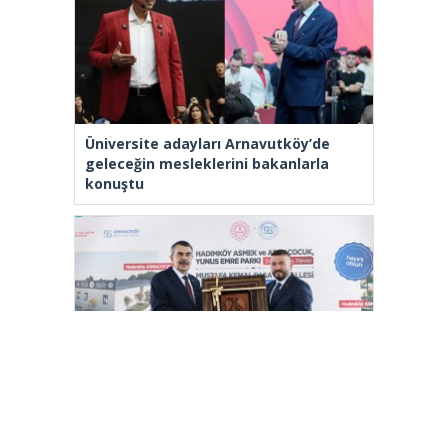
Üniversite adayları Arnavutköy’de
geleceğin mesleklerini bakanlarla
konuştu
Bakan Tekin: “Kim olursa olsun bir
eğitim kurumu yapmak istiyorsa
anayasal olarak bizimle beraber