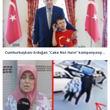
Cumhurbaşkanı Erdoğan “Cake Not Hate” kampanyasıyla tanınan Joshua Harris’i kabul etti