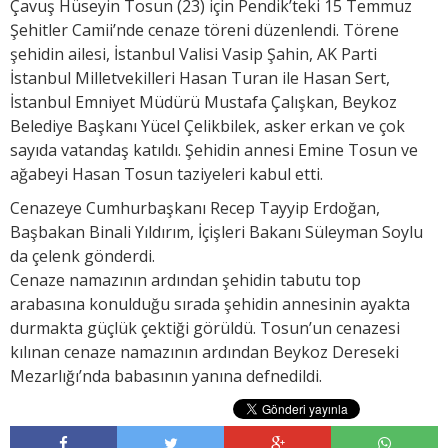
Çavuş Hüseyin Tosun (23) için Pendik’teki 15 Temmuz
Şehitler Camii’nde cenaze töreni düzenlendi. Törene
şehidin ailesi, İstanbul Valisi Vasip Şahin, AK Parti
İstanbul Milletvekilleri Hasan Turan ile Hasan Sert,
İstanbul Emniyet Müdürü Mustafa Çalışkan, Beykoz
Belediye Başkanı Yücel Çelikbilek, asker erkan ve çok
sayıda vatandaş katıldı. Şehidin annesi Emine Tosun ve
ağabeyi Hasan Tosun taziyeleri kabul etti.
Cenazeye Cumhurbaşkanı Recep Tayyip Erdoğan,
Başbakan Binali Yıldırım, İçişleri Bakanı Süleyman Soylu
da çelenk gönderdi.
Cenaze namazının ardından şehidin tabutu top
arabasına konulduğu sırada şehidin annesinin ayakta
durmakta güçlük çektiği görüldü. Tosun’un cenazesi
kılınan cenaze namazının ardından Beykoz Dereseki
Mezarlığı’nda babasının yanına defnedildi.