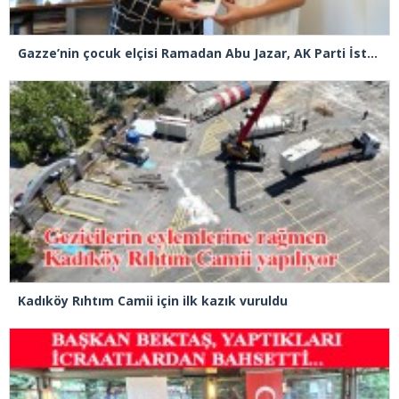
Gazze’nin çocuk elçisi Ramadan Abu Jazar, AK Parti İstanbul İl Başkanlığını ziyaret etti
Kadıköy Rıhtım Camii için ilk kazık vuruldu