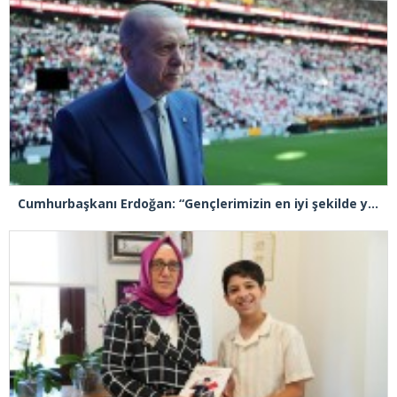
Cumhurbaşkanı Erdoğan: “Gençlerimizin en iyi şekilde yetişmeniz için tüm gücümüzle çalışıyoruz”