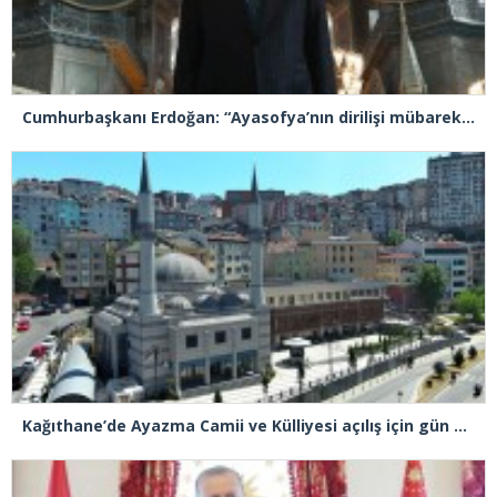
Cumhurbaşkanı Erdoğan: “Ayasofya’nın dirilişi mübarek olsun”
Kağıthane’de Ayazma Camii ve Külliyesi açılış için gün sayıyor