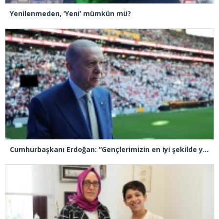
Yenilenmeden, ‘Yeni’ mümkün mü?
Cumhurbaşkanı Erdoğan: “Gençlerimizin en iyi şekilde yetişmeniz için tüm gücümüzle çalışıyoruz”