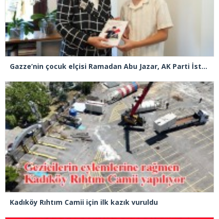
Gazze’nin çocuk elçisi Ramadan Abu Jazar, AK Parti İstanbul İl Başkanlığını ziyaret etti
Kadıköy Rıhtım Camii için ilk kazık vuruldu