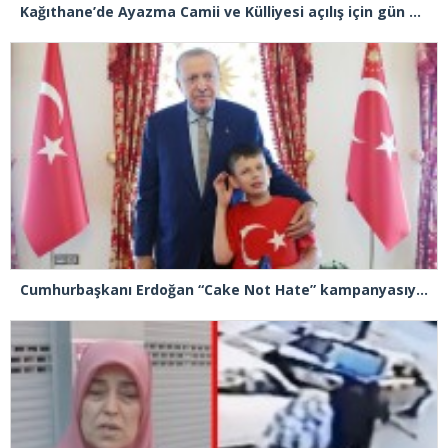
Kağıthane’de Ayazma Camii ve Külliyesi açılış için gün sayıyor
Cumhurbaşkanı Erdoğan “Cake Not Hate” kampanyasıyla tanınan Joshua Harris’i kabul etti