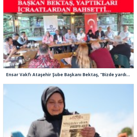
Ensar Vakfı Ataşehir Şube Başkanı Bektaş, “Bizde yardım kelimesi yok, bizde paylaşmak ve hediyeleşmek var”