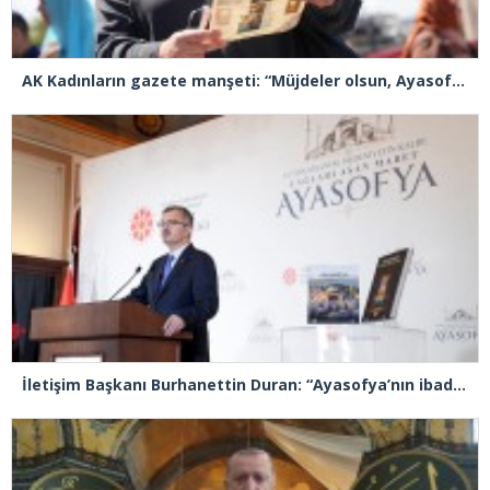
AK Kadınların gazete manşeti: “Müjdeler olsun, Ayasofya açıldı”
İletişim Başkanı Burhanettin Duran: “Ayasofya’nın ibadete açılması adeta bir Kızılelma’ydı”