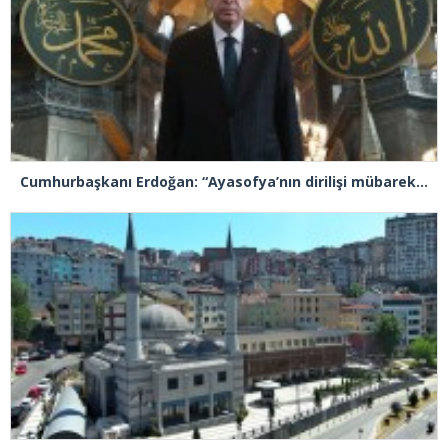
Cumhurbaşkanı Erdoğan: “Ayasofya’nın dirilişi mübarek olsun”