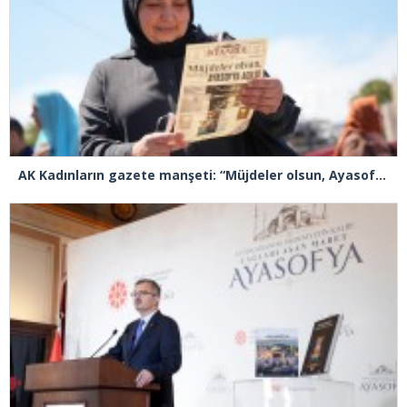
AK Kadınların gazete manşeti: “Müjdeler olsun, Ayasofya açıldı”