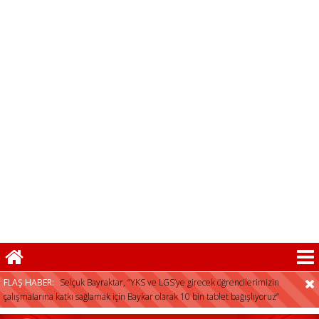
FLAŞ HABER:
Selçuk Bayraktar, “YKS ve LGS’ye girecek öğrencilerimizin
çalışmalarına katkı sağlamak için Baykar olarak 10 bin tablet bağışlıyoruz”