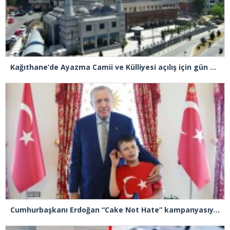
Kağıthane’de Ayazma Camii ve Külliyesi açılış için gün sayıyor
Cumhurbaşkanı Erdoğan “Cake Not Hate” kampanyasıyla tanınan Joshua Harris’i kabul etti