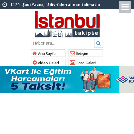
12:12 -
AK Parti’ye katılan ilçe belediye
başkanlarından İl Başkanı Özdemir’e ziyaret
01:00 -
Tuzla Belediye Başkanı Eren Ali
Bingöl’den İBB’ye tepki
12:26 -
İstanbul Emniyet Müdürlüğünden
“Gök Kubbe’de, Mavi Vatan’da, Şanlı Topraklarda:
Ana Sayfa
İletişim
İstanbul Emniyeti Her Yerde” paylaşımı
Video Galeri
Foto Galeri
19:26 -
Çekmeköy Belediye Başkanı Orhan
Çerkez AK Parti’ye katıldı
16:56 -
İstanbul’da 4 CHP’li belediye başkanı
AK Parti’ye katılıyor
14:10 -
Pendik Belediyesi ekipleri
Balıkesir’deki orman yangınına müdahale ediyor
01:04 -
Arnavutköy’de üniversite adaylarına
tercih desteği