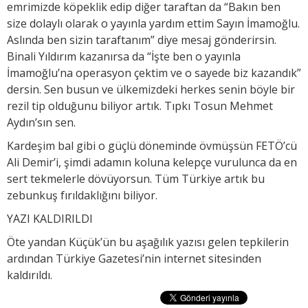
emrimizde köpeklik edip diğer taraftan da “Bakın ben
size dolaylı olarak o yayınla yardım ettim Sayın İmamoğlu.
Aslında ben sizin taraftanım” diye mesaj gönderirsin.
Binali Yıldırım kazanırsa da “İşte ben o yayınla
İmamoğlu’na operasyon çektim ve o sayede biz kazandık”
dersin. Sen busun ve ülkemizdeki herkes senin böyle bir
rezil tip olduğunu biliyor artık. Tıpkı Tosun Mehmet
Aydın’sın sen.
Kardeşim bal gibi o güçlü döneminde övmüşsün FETÖ’cü
Ali Demir’i, şimdi adamın koluna kelepçe vurulunca da en
sert tekmelerle dövüyorsun. Tüm Türkiye artık bu
zebunkuş fırıldaklığını biliyor.
YAZI KALDIRILDI
Öte yandan Küçük’ün bu aşağılık yazısı gelen tepkilerin
ardından Türkiye Gazetesi’nin internet sitesinden
kaldırıldı.