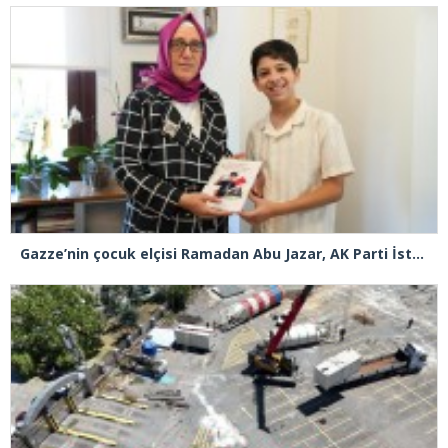
Gazze’nin çocuk elçisi Ramadan Abu Jazar, AK Parti İstanbul İl Başkanlığını ziyaret etti