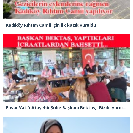
Kadıköy Rıhtım Camii için ilk kazık vuruldu
Ensar Vakfı Ataşehir Şube Başkanı Bektaş, “Bizde yardım kelimesi yok, bizde paylaşmak ve hediyeleşmek var”