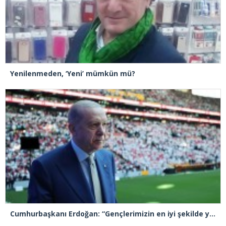
Yenilenmeden, ‘Yeni’ mümkün mü?
Cumhurbaşkanı Erdoğan: “Gençlerimizin en iyi şekilde yetişmeniz için tüm gücümüzle çalışıyoruz”