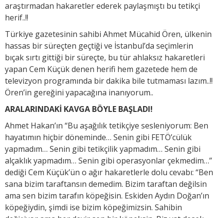
araştırmadan hakaretler ederek paylaşmıştı bu tetikçi
herif..!!
Türkiye gazetesinin sahibi Ahmet Mücahid Ören, ülkenin
hassas bir süreçten geçtiği ve İstanbul’da seçimlerin
bıçak sırtı gittiği bir süreçte, bu tür ahlaksız hakaretleri
yapan Cem Küçük denen herifi hem gazetede hem de
televizyon programında bir dakika bile tutmaması lazım..!!
Ören’in gereğini yapacağına inanıyorum..
ARALARINDAKİ KAVGA BÖYLE BAŞLADI!
Ahmet Hakan’ın “Bu aşağılık tetikçiye sesleniyorum: Ben
hayatımın hiçbir döneminde… Senin gibi FETÖ’cülük
yapmadım… Senin gibi tetikçilik yapmadım… Senin gibi
alçaklık yapmadım… Senin gibi operasyonlar çekmedim…”
dediği Cem Küçük’ün o ağır hakaretlerle dolu cevabı: “Ben
sana bizim taraftansın demedim. Bizim taraftan değilsin
ama sen bizim tarafın köpeğisin. Eskiden Aydın Doğan’ın
köpeğiydin, şimdi ise bizim köpeğimizsin. Sahibin