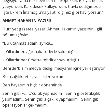
değişiyor ama her devir sen bir köpeksin. Biz yat desek
yatıyorsun. Kalk desek kalkıyorsun. Havla dediğimizde
işte Ekrem İmamoğlu’na yaptırdığımız gibi havlıyorsun.”
AHMET HAKAN’IN YAZISI!
Hürriyet gazetesi yazarı Ahmet Hakan’ın yazısının ilgili
bölümü şöyle:
“Bu utanmaz adam, ayrıca…
– Yıllardır en ağır hakaretlerle saldırdığı…
– Yıllardır her fırsatta tehditler savurduğu…
Beni de ‘bizim medya’ dediği medyanın içine yerleştiriyor.
Bu aşağılık tetikçiye sesleniyorum:
Ben hayatımın hiçbir döneminde…
Senin gibi FETÖ’cülük yapmadım… Senin gibi tetikçilik
yapmadım… Senin gibi alçaklık yapmadım… Senin gibi
operasyonlar çekmedim…