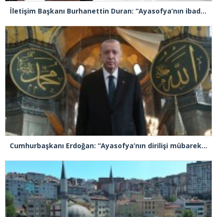
İletişim Başkanı Burhanettin Duran: “Ayasofya’nın ibadete açılması adeta bir Kızılelma’ydı”
Cumhurbaşkanı Erdoğan: “Ayasofya’nın dirilişi mübarek olsun”