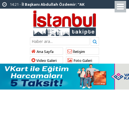
14:20 -
Şadi Yazıcı, “Silivri’den alınan talimatla
hakkımda karalama kampanyası yürütülüyor”
12:12 -
AK Parti’ye katılan ilçe belediye
başkanlarından İl Başkanı Özdemir’e ziyaret
01:00 -
Tuzla Belediye Başkanı Eren Ali
Bingöl’den İBB’ye tepki
Ana Sayfa
İletişim
12:26 -
İstanbul Emniyet Müdürlüğünden
Video Galeri
Foto Galeri
“Gök Kubbe’de, Mavi Vatan’da, Şanlı Topraklarda:
İstanbul Emniyeti Her Yerde” paylaşımı
19:26 -
Çekmeköy Belediye Başkanı Orhan
Çerkez AK Parti’ye katıldı
16:56 -
İstanbul’da 4 CHP’li belediye başkanı
AK Parti’ye katılıyor
15:03 -
Çekmeköy Belediyesi’nden hafriyat
çökmesine ilişkin açıklama