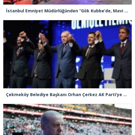
İstanbul Emniyet Müdürlüğünden “Gök Kubbe’de, Mavi Vatan’da, Şanlı Topraklarda: İstanbul Emniyeti Her Yerde” paylaşımı
Çekmeköy Belediye Başkanı Orhan Çerkez AK Parti’ye katıldı