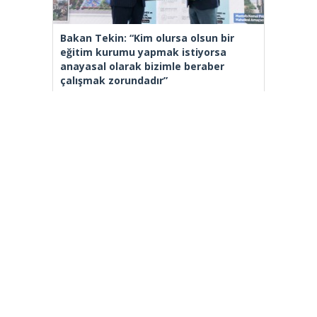
Bakan Tekin: “Kim olursa olsun bir
eğitim kurumu yapmak istiyorsa
anayasal olarak bizimle beraber
çalışmak zorundadır”
[wp_ad_camp_2]
Gazete Manşetleri
Günlük Burç Yorumları
Haber Gönder
İletişim
Sitene Ekle
TCMB Döviz Kurları & Döviz Çevirici
Tüm Manşetler
Tüm Yazarlar
istanbultakipte.com © 2020 Tüm Hakları saklıdır, kaynak
gösterilmeden içerik kopyalanamaz.
selyus