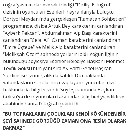
coğrafyasının da severek izlediği “Diriliş: Ertuğrul”
dizisinin oyuncuları Esenlerli hayranlarıyla buluştu.
Dörtyol Meydanı’nda gerçekleşen “Ramazan Sohbetleri”
programında, dizide Artuk Bey karakterini canlandıran
“Ayberk Pekcan”, Abdurrahman Alp Başı karakterini
canlandıran “Celal Al”, Osman karakterini canlandıran
“Emre Üçtepe” ve Melik Alp karakterini canlandıran
“Melikşah Özen” sahnede yerlerini aldı. Yoğun ilginin
bulunduğu söyleşiye Esenler Belediye Başkanı Mehmet
Tevfik Göksu’nun yanı sıra AK Parti Genel Başkan
Yardımcısı Öznur Çalık da katıldı. Dizi hakkında
vatandaşların sorularını cevaplayan oyuncular, dizi
hakkında da bilgiler verdi. Söyleşi sonunda Başkan
Göksu’ya dizi oyuncuları tarafından kılıç hediye edildi ve
akabinde hatıra fotoğrafı çektirildi.
“BU TOPRAKLARIN ÇOCUKLARI KENDİ KÖKÜNDEN BİR
ŞEYİ SAHNEDE GÖRDÜĞÜ ZAMAN ONA RESİM OLARAK
BAKMAZ”