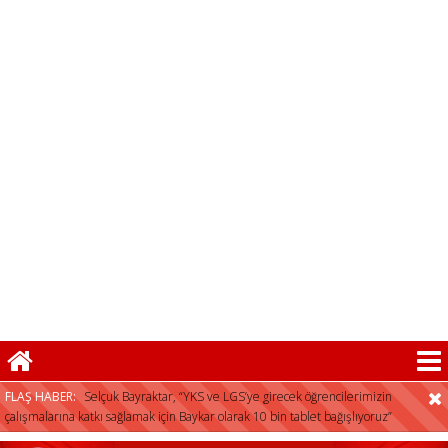
FLAŞ HABER:
Selçuk Bayraktar, “YKS ve LGS’ye girecek öğrencilerimizin
çalışmalarına katkı sağlamak için Baykar olarak 10 bin tablet bağışlıyoruz”