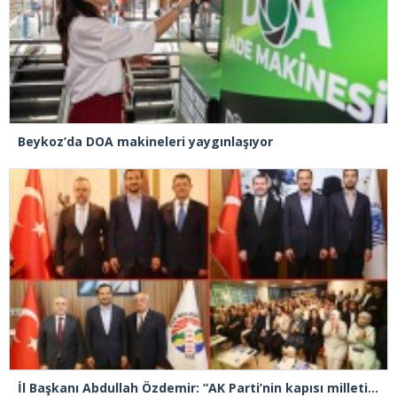
Beykoz’da DOA makineleri yaygınlaşıyor
İl Başkanı Abdullah Özdemir: “AK Parti’nin kapısı milletine hizmet etmek isteyen herkese açıktır”