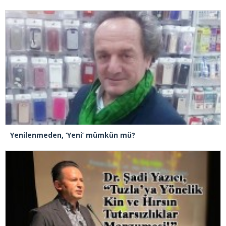
Yenilenmeden, ‘Yeni’ mümkün mü?