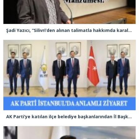
Şadi Yazıcı, “Silivri’den alınan talimatla hakkımda karalama kampanyası yürütülüyor”
AK Parti’ye katılan ilçe belediye başkanlarından İl Başkanı Özdemir’e ziyaret