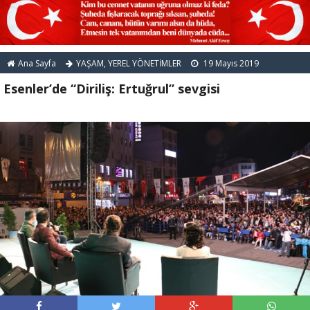
Ana Sayfa
YAŞAM
,
YEREL YÖNETİMLER
19 Mayıs 2019
Esenler’de “Diriliş: Ertuğrul” sevgisi