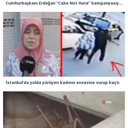
Cumhurbaşkanı Erdoğan “Cake Not Hate” kampanyasıyla tanınan Joshua Harris’i kabul etti
İstanbul’da yolda yürüyen kadının ensesine vurup kaçtı