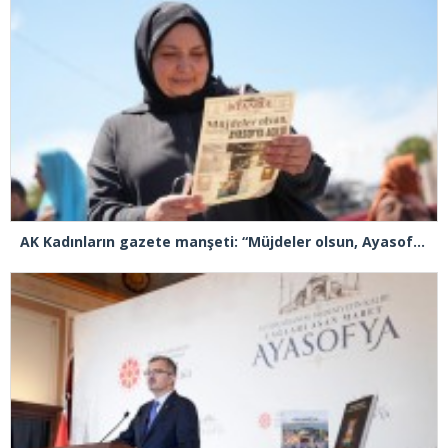
AK Kadınların gazete manşeti: “Müjdeler olsun, Ayasofya açıldı”