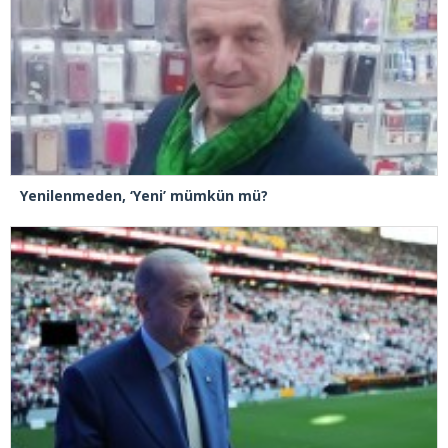
Yenilenmeden, ‘Yeni’ mümkün mü?