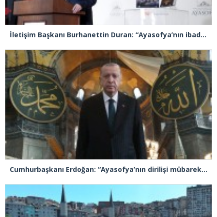
İletişim Başkanı Burhanettin Duran: “Ayasofya’nın ibadete açılması adeta bir Kızılelma’ydı”
Cumhurbaşkanı Erdoğan: “Ayasofya’nın dirilişi mübarek olsun”