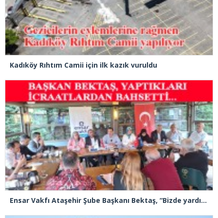
Kadıköy Rıhtım Camii için ilk kazık vuruldu
Ensar Vakfı Ataşehir Şube Başkanı Bektaş, “Bizde yardım kelimesi yok, bizde paylaşmak ve hediyeleşmek var”