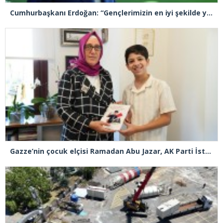
Cumhurbaşkanı Erdoğan: “Gençlerimizin en iyi şekilde yetişmeniz için tüm gücümüzle çalışıyoruz”
Gazze’nin çocuk elçisi Ramadan Abu Jazar, AK Parti İstanbul İl Başkanlığını ziyaret etti