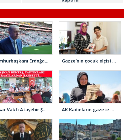
Cumhurbaşkanı Erdoğan: “Gençlerimizin en iyi şekilde yetişmeniz için tüm gücümüzle çalışıyoruz”
Gazze’nin çocuk elçisi Ramadan Abu Jazar, AK Parti İstanbul İl Başkanlığını ziyaret etti
Ensar Vakfı Ataşehir Şube Başkanı Bektaş, “Bizde yardım kelimesi yok, bizde paylaşmak ve hediyeleşmek var”
AK Kadınların gazete manşeti: “Müjdeler olsun, Ayasofya açıldı”