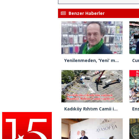
Benzer Haberler
Yenilenmeden, ‘Yeni’ mümkün mü?
Kadıköy Rıhtım Camii için ilk kazık vuruldu