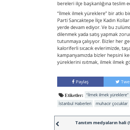
bereleri ilçe başkanlığına teslim ed
“İlmek ilmek yüreklere” bir atkı b
Parti Sancaktepe İlçe Kadın Koll
yerde devam ediyor. Ve bu zulümde
dilenmek yada satış yapmak zorund
tutunmaya çalışıyor. Bizler her g
kaloriferli sıcacık evlerimizde, t
kampanyamızda bizler hepsini ke
yüreklerini ısıtmak, ilmek ilmek g
Paylaş
Twe
“İlmek ilmek yüreklere”
Etiketler:
İstanbul Haberleri
muhacir çocuklar
Tanıtım medyaların hali (!