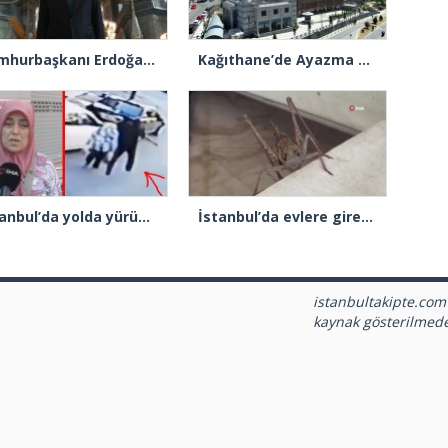
Cumhurbaşkanı Erdoğan: “Ayasofya’nın dirilişi mübarek olsun”
Kağıthane’de Ayazma Camii ve Külliyesi açılış için gün sayıyor
İstanbul’da yolda yürüyen kadının ensesine vurup kaçtı
İstanbul’da evlere giren dev çekirgeler paniğe neden oldu
istanbultakipte.com
kaynak gösterilmed