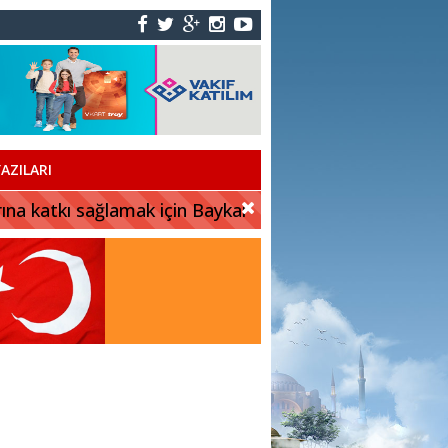
AZILARI
rına katkı sağlamak için Baykar