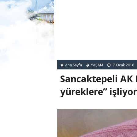
Ana Sayfa
YAŞAM
7 Ocak 2016
Sancaktepeli AK 
yüreklere” işliyor