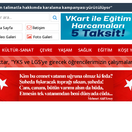
lınan talimatla hakkımda karalama kampanyası yürütülüyor”
ediye başkanlarından İl Başkanı Özdemir’e ziyaret
Ali Bingöl’den İBB’ye tepki
a Sayfa
İletişim
nden “Gök Kubbe’de, Mavi Vatan’da, Şanlı Topraklarda: İstanbul
eo Galeri
Foto Galeri
rhan Çerkez AK Parti’ye katıldı
KÜLTÜR-SANAT
ÇEVRE
YAŞAM
SAĞLIK
EĞİTİM
KÖŞE Y
 başkanı AK Parti’ye katılıyor
tar, “YKS ve LGS’ye girecek öğrencilerimizin çalışmala
Balıkesir’deki orman yangınına müdahale ediyor
uz”
aylarına tercih desteği