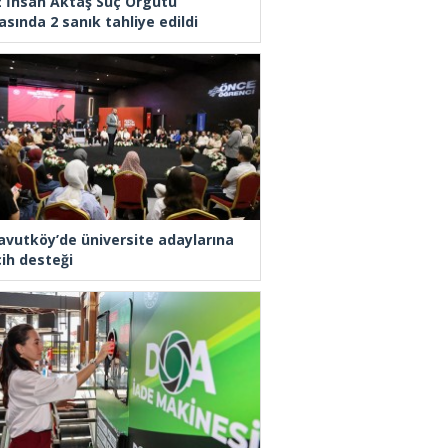
z İhsan Aktaş Suç Örgütü
asında 2 sanık tahliye edildi
avutköy’de üniversite adaylarına
cih desteği