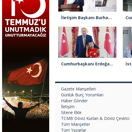
İletişim Başkanı Burhanettin Duran: “Ayasofya’nın ibadete açılması adeta bir Kızılelma’ydı”
Cumhurbaşkanı Erdoğan “Cake Not Hate” kampanyasıyla tanınan Joshua Harris’i kabul etti
Gazete Manşetleri
Günlük Burç Yorumları
Haber Gönder
İletişim
Sitene Ekle
TCMB Döviz Kurları & Döviz Çevirici
Tüm Manşetler
Tüm Yazarlar