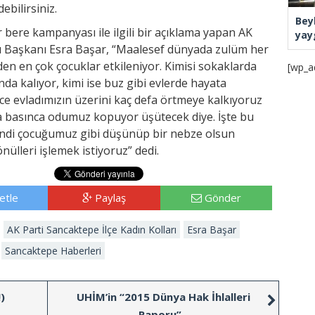
ebilirsiniz.
Bey
ir bere kampanyası ile ilgili bir açıklama yapan AK
yay
arı Başkanı Esra Başar, “Maalesef dünyada zulüm her
n en çok çocuklar etkileniyor. Kimisi sokaklarda
[wp_a
a kalıyor, kimi ise buz gibi evlerde hayata
ece evladımızın üzerini kaç defa örtmeye kalkıyoruz
aşa basınca odumuz kopuyor üşütecek diye. İşte bu
ndi çocuğumuz gibi düşünüp bir nebze olsun
önülleri işlemek istiyoruz” dedi.
etle
Paylaş
Gönder
AK Parti Sancaktepe İlçe Kadın Kolları
Esra Başar
Sancaktepe Haberleri
)
UHİM’in “2015 Dünya Hak İhlalleri
Raporu”