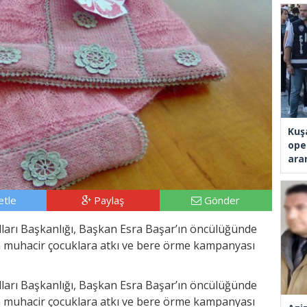
Kuş
ope
ara
tle
Paylaş
Gönder
lları Başkanlığı, Başkan Esra Başar’ın öncülüğünde
la muhacir çocuklara atkı ve bere örme kampanyası
lları Başkanlığı, Başkan Esra Başar’ın öncülüğünde
la muhacir çocuklara atkı ve bere örme kampanyası