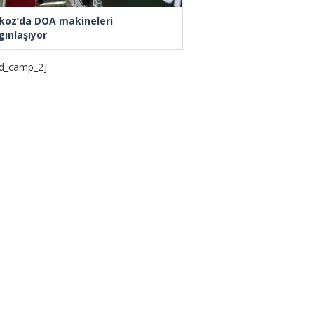
koz’da DOA makineleri
gınlaşıyor
d_camp_2]