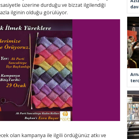
Azi
sasiyetle üzerine durduğu ve bizzat ilgilendiği
dav
la ilginin olduğu görülüyor.
Arn
ter
k olan kampanya ile ilgili ördüğünüz atkı ve