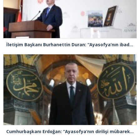
İletişim Başkanı Burhanettin Duran: “Ayasofya’nın ibadete açılması adeta bir Kızılelma’ydı”
Cumhurbaşkanı Erdoğan: “Ayasofya’nın dirilişi mübarek olsun”