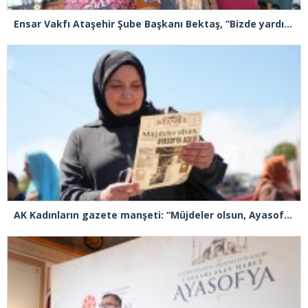
Ensar Vakfı Ataşehir Şube Başkanı Bektaş, “Bizde yardım kelimesi yok, bizde paylaşmak ve hediyeleşmek var”
AK Kadınların gazete manşeti: “Müjdeler olsun, Ayasofya açıldı”