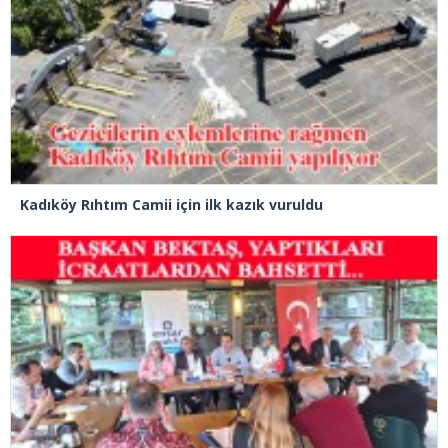
Kadıköy Rıhtım Camii için ilk kazık vuruldu