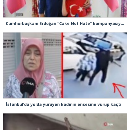
Cumhurbaşkanı Erdoğan “Cake Not Hate” kampanyasıyla tanınan Joshua Harris’i kabul etti
İstanbul’da yolda yürüyen kadının ensesine vurup kaçtı