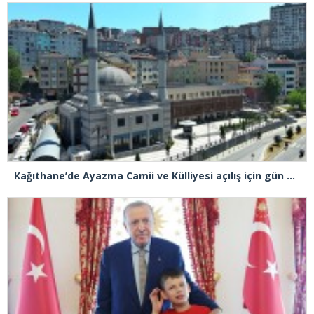
Kağıthane’de Ayazma Camii ve Külliyesi açılış için gün sayıyor