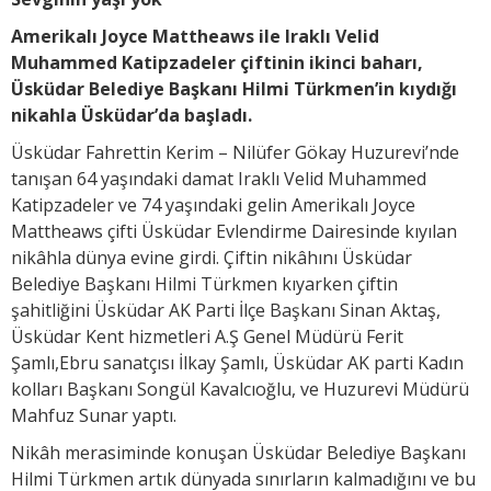
Amerikalı Joyce Mattheaws ile Iraklı Velid
Muhammed Katipzadeler çiftinin ikinci baharı,
Üsküdar Belediye Başkanı Hilmi Türkmen’in kıydığı
nikahla Üsküdar’da başladı.
Üsküdar Fahrettin Kerim – Nilüfer Gökay Huzurevi’nde
tanışan 64 yaşındaki damat Iraklı Velid Muhammed
Katipzadeler ve 74 yaşındaki gelin Amerikalı Joyce
Mattheaws çifti Üsküdar Evlendirme Dairesinde kıyılan
nikâhla dünya evine girdi. Çiftin nikâhını Üsküdar
Belediye Başkanı Hilmi Türkmen kıyarken çiftin
şahitliğini Üsküdar AK Parti İlçe Başkanı Sinan Aktaş,
Üsküdar Kent hizmetleri A.Ş Genel Müdürü Ferit
Şamlı,Ebru sanatçısı İlkay Şamlı, Üsküdar AK parti Kadın
kolları Başkanı Songül Kavalcıoğlu, ve Huzurevi Müdürü
Mahfuz Sunar yaptı.
Nikâh merasiminde konuşan Üsküdar Belediye Başkanı
Hilmi Türkmen artık dünyada sınırların kalmadığını ve bu