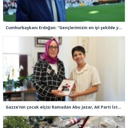
Cumhurbaşkanı Erdoğan: “Gençlerimizin en iyi şekilde yetişmeniz için tüm gücümüzle çalışıyoruz”
Gazze’nin çocuk elçisi Ramadan Abu Jazar, AK Parti İstanbul İl Başkanlığını ziyaret etti