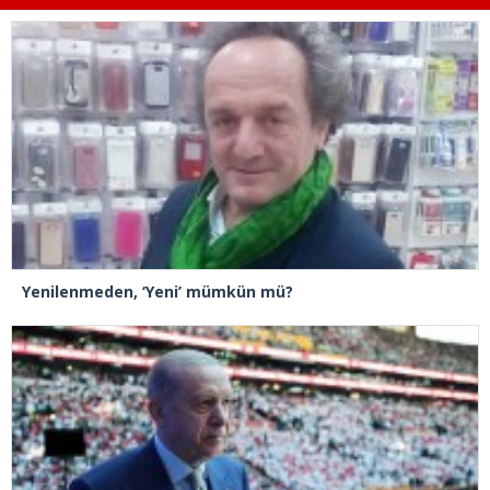
Yenilenmeden, ‘Yeni’ mümkün mü?