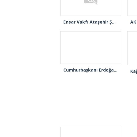
İletişim Başkanı Burhanettin Duran: “Ayasofya’nın ibadete açılması adeta bir Kızılelma’ydı”
Cumhurbaşkanı Erdoğan “Cake Not Hate” kampanyasıyla tanınan Joshua Harris’i kabul etti
Gazete Manşetleri
Günlük Burç Yorumları
Haber Gönder
İletişim
Sitene Ekle
TCMB Döviz Kurları & Döviz Çevirici
Tüm Manşetler
Tüm Yazarlar