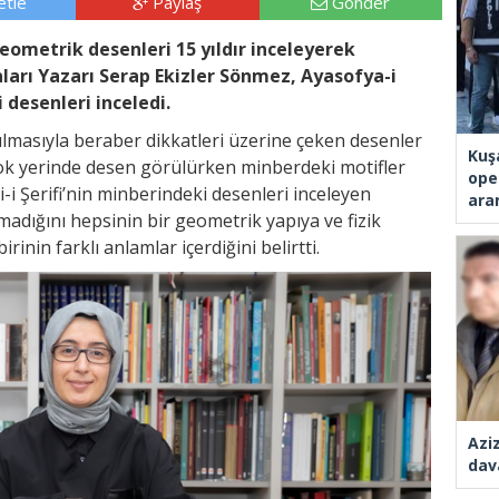
tle
Paylaş
Gönder
eometrik desenleri 15 yıldır inceleyerek
ları Yazarı Serap Ekizler Sönmez, Ayasofya-i
 desenleri inceledi.
çılmasıyla beraber dikkatleri üzerine çeken desenler
Kuş
çok yerinde desen görülürken minberdeki motifler
ope
i-i Şerifi’nin minberindeki desenleri inceleyen
ara
madığını hepsinin bir geometrik yapıya ve fizik
irinin farklı anlamlar içerdiğini belirtti.
Azi
dav