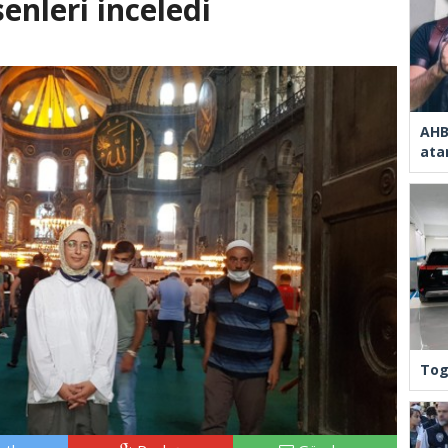
enleri inceledi
AHB
ata
Tog