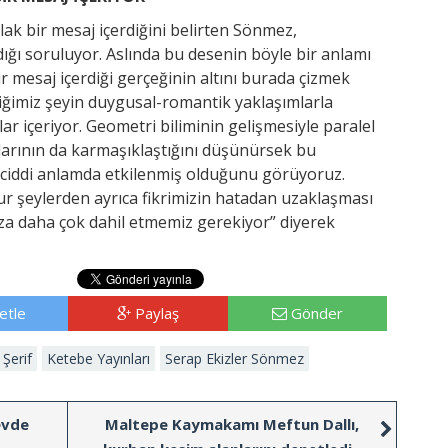
ak bir mesaj içerdiğini belirten Sönmez,
ığı soruluyor. Aslında bu desenin böyle bir anlamı
r mesaj içerdiği gerçeğinin altını burada çizmek
diğimiz şeyin duygusal-romantik yaklaşımlarla
ar içeriyor. Geometri biliminin gelişmesiyle paralel
larının da karmaşıklaştığını düşünürsek bu
ciddi anlamda etkilenmiş olduğunu görüyoruz.
hur şeylerden ayrıca fikrimizin hatadan uzaklaşması
ıza daha çok dahil etmemiz gerekiyor” diyerek
etle
Paylaş
Gönder
 Şerif
Ketebe Yayınları
Serap Ekizler Sönmez
evde
Maltepe Kaymakamı Meftun Dallı,