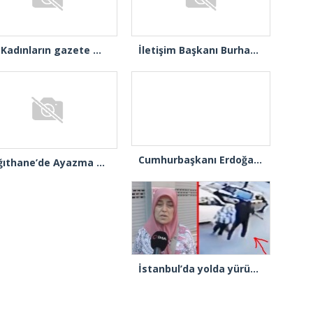
Cumhurbaşkanı Erdoğan: “Ayasofya’nın dirilişi mübarek olsun”
Kağıthane’de Ayazma Camii ve Külliyesi açılış için gün sayıyor
İstanbul’da yolda yürüyen kadının ensesine vurup kaçtı
Cumhurbaşkanı Erdoğan: “Kıbrıs Türk halkını haklı mücadelesinde asla yalnız bırakmayacağız”
istanbultakipte.com
kaynak gösterilmed