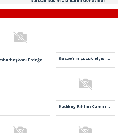
kurban kesim alanlarını denetledi
Cumhurbaşkanı Erdoğan: “Gençlerimizin en iyi şekilde yetişmeniz için tüm gücümüzle çalışıyoruz”
Gazze’nin çocuk elçisi Ramadan Abu Jazar, AK Parti İstanbul İl Başkanlığını ziyaret etti
Ensar Vakfı Ataşehir Şube Başkanı Bektaş, “Bizde yardım kelimesi yok, bizde paylaşmak ve hediyeleşmek var”
AK Kadınların gazete manşeti: “Müjdeler olsun, Ayasofya açıldı”