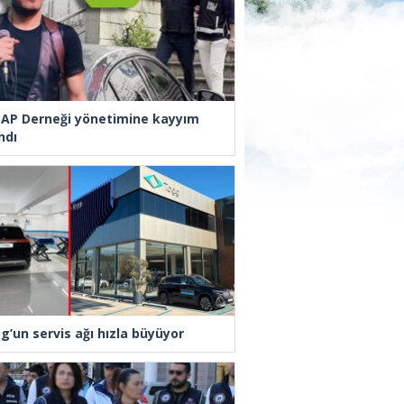
AP Derneği yönetimine kayyım
ndı
g’un servis ağı hızla büyüyor