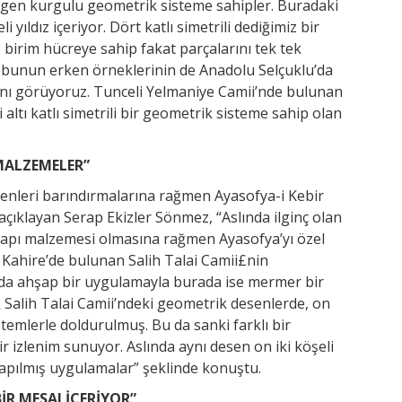
eşgen kurgulu geometrik sisteme sahipler. Buradaki
 yıldız içeriyor. Dört katlı simetrili dediğimiz bir
 birim hücreye sahip fakat parçalarını tek tek
de bunun erken örneklerinin de Anadolu Selçuklu’da
nı görüyoruz. Tunceli Yelmaniye Camii’nde bulunan
ltı katlı simetrili bir geometrik sisteme sahip olan
MALZEMELER”
senleri barındırmalarına rağmen Ayasofya-i Kebir
 açıklayan Serap Ekizler Sönmez, “Aslında ilginç olan
ı yapı malzemesi olmasına rağmen Ayasofya’yı özel
 Kahire’de bulunan Salih Talai Camii£nin
ada ahşap bir uygulamayla burada ise mermer bir
k Salih Talai Camii’ndeki geometrik desenlerde, on
istemlerle doldurulmuş. Bu da sanki farklı bir
 izlenim sunuyor. Aslında aynı desen on iki köşeli
 yapılmış uygulamalar” şeklinde konuştu.
R MESAJ İÇERİYOR”