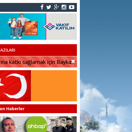
AZILARI
rına katkı sağlamak için Baykar
on Haberler