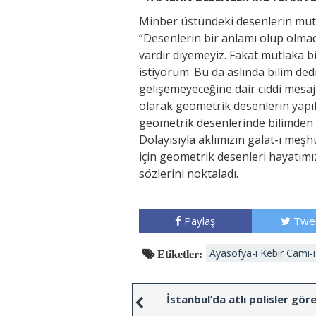
Minber üstündeki desenlerin mutl
“Desenlerin bir anlamı olup olmad
vardır diyemeyiz. Fakat mutlaka bi
istiyorum. Bu da aslında bilim de
gelişemeyeceğine dair ciddi mesajl
olarak geometrik desenlerin yapı
geometrik desenlerinde bilimden 
Dolayısıyla aklımızın galat-ı meş
için geometrik desenleri hayatım
sözlerini noktaladı.
Paylaş
Twe
Ayasofya-i Kebir Cami-i
Etiketler:
İstanbul’da atlı polisler gör