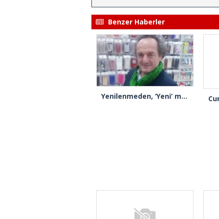
Benzer Haberler
Yenilenmeden, ‘Yeni’ mümkün mü?
Kadıköy Rıhtım Camii için ilk kazık vuruldu