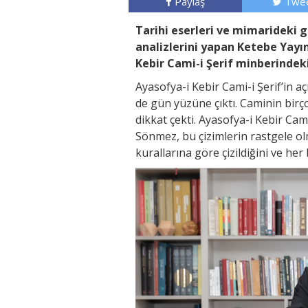
Paylaş
Twee
Tarihi eserleri ve mimarideki g
analizlerini yapan Ketebe Yayın
Kebir Cami-i Şerif minberindeki
Ayasofya-i Kebir Cami-i Şerif’in a
de gün yüzüne çıktı. Caminin bir
dikkat çekti. Ayasofya-i Kebir Cam
Sönmez, bu çizimlerin rastgele ol
kurallarına göre çizildiğini ve her b