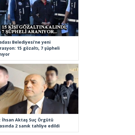
adası Belediyesi’ne yeni
rasyon: 15 gözaltı, 7 şüpheli
nıyor
z İhsan Aktaş Suç Örgütü
asında 2 sanık tahliye edildi