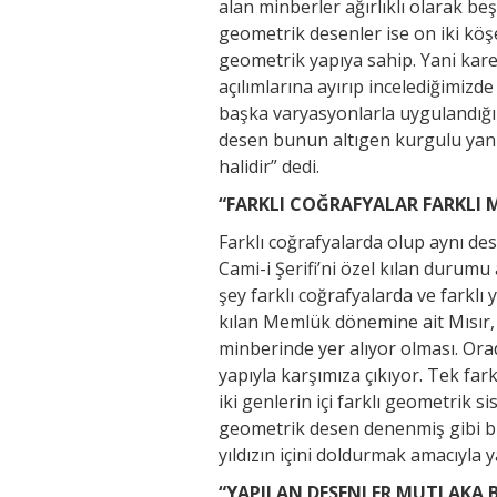
alan minberler ağırlıklı olarak b
geometrik desenler ise on iki köşeli
geometrik yapıya sahip. Yani kare
açılımlarına ayırıp incelediğimiz
başka varyasyonlarla uygulandığı
desen bunun altıgen kurgulu yani a
halidir” dedi.
“FARKLI COĞRAFYALAR FARKLI 
Farklı coğrafyalarda olup aynı de
Cami-i Şerifi’ni özel kılan durumu
şey farklı coğrafyalarda ve farkl
kılan Memlük dönemine ait Mısır,
minberinde yer alıyor olması. Or
yapıyla karşımıza çıkıyor. Tek far
iki genlerin içi farklı geometrik s
geometrik desen denenmiş gibi bir
yıldızın içini doldurmak amacıyla
“YAPILAN DESENLER MUTLAKA Bİ