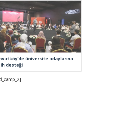
avutköy’de üniversite adaylarına
cih desteği
d_camp_2]