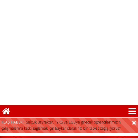
FLAŞ HABER:
Selçuk Bayraktar, “YKS ve LGS’ye girecek öğrencilerimizin
çalışmalarına katkı sağlamak için Baykar olarak 10 bin tablet bağışlıyoruz”