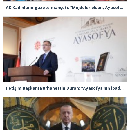
AK Kadınların gazete manşeti: “Müjdeler olsun, Ayasofya açıldı”
İletişim Başkanı Burhanettin Duran: “Ayasofya’nın ibadete açılması adeta bir Kızılelma’ydı”