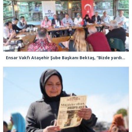
Ensar Vakfı Ataşehir Şube Başkanı Bektaş, “Bizde yardım kelimesi yok, bizde paylaşmak ve hediyeleşmek var”