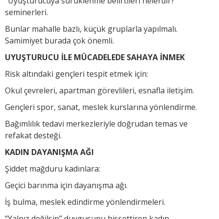
“Uyuşturucuya sürüklenme belirtileri nelerdir?”
seminerleri.
Bunlar mahalle bazlı, küçük gruplarla yapılmalı.
Samimiyet burada çok önemli.
UYUŞTURUCU İLE MÜCADELEDE SAHAYA İNMEK
Risk altındaki gençleri tespit etmek için:
Okul çevreleri, apartman görevlileri, esnafla iletişim.
Gençleri spor, sanat, meslek kurslarına yönlendirme.
Bağımlılık tedavi merkezleriyle doğrudan temas ve
refakat desteği.
KADIN DAYANIŞMA AĞI
Şiddet mağduru kadınlara:
Geçici barınma için dayanışma ağı.
İş bulma, meslek edindirme yönlendirmeleri.
“Yalnız değilsin” duygusunu hissettiren kadın