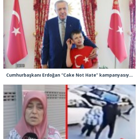
Cumhurbaşkanı Erdoğan “Cake Not Hate” kampanyasıyla tanınan Joshua Harris’i kabul etti