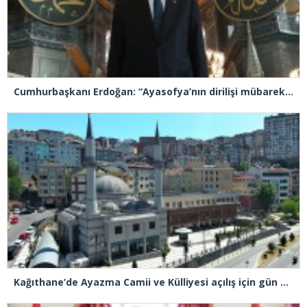
Cumhurbaşkanı Erdoğan: “Ayasofya’nın dirilişi mübarek olsun”
Kağıthane’de Ayazma Camii ve Külliyesi açılış için gün sayıyor