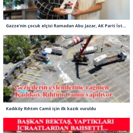
Gazze’nin çocuk elçisi Ramadan Abu Jazar, AK Parti İstanbul İl Başkanlığını ziyaret etti
Kadıköy Rıhtım Camii için ilk kazık vuruldu