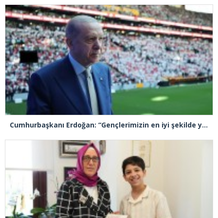
Cumhurbaşkanı Erdoğan: “Gençlerimizin en iyi şekilde yetişmeniz için tüm gücümüzle çalışıyoruz”