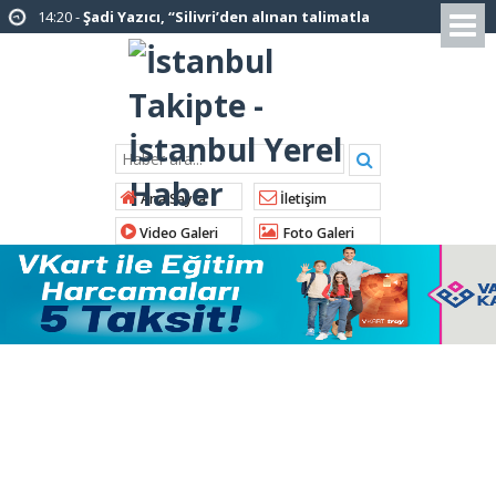
12:12 -
AK Parti’ye katılan ilçe belediye
başkanlarından İl Başkanı Özdemir’e ziyaret
01:00 -
Tuzla Belediye Başkanı Eren Ali
Bingöl’den İBB’ye tepki
12:26 -
İstanbul Emniyet Müdürlüğünden
“Gök Kubbe’de, Mavi Vatan’da, Şanlı Topraklarda:
Ana Sayfa
İletişim
İstanbul Emniyeti Her Yerde” paylaşımı
Video Galeri
Foto Galeri
19:26 -
Çekmeköy Belediye Başkanı Orhan
Çerkez AK Parti’ye katıldı
16:56 -
İstanbul’da 4 CHP’li belediye başkanı
AK Parti’ye katılıyor
14:10 -
Pendik Belediyesi ekipleri
Balıkesir’deki orman yangınına müdahale ediyor
01:04 -
Arnavutköy’de üniversite adaylarına
tercih desteği