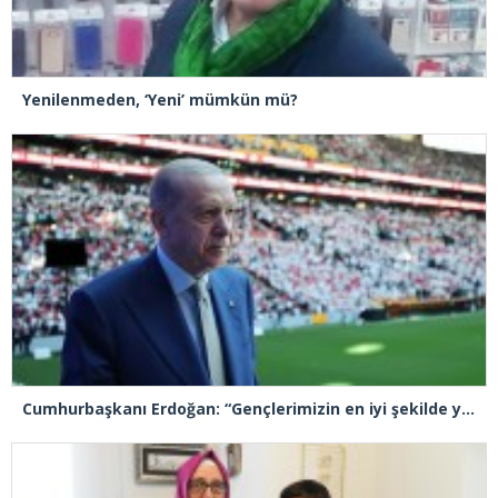
Yenilenmeden, ‘Yeni’ mümkün mü?
Cumhurbaşkanı Erdoğan: “Gençlerimizin en iyi şekilde yetişmeniz için tüm gücümüzle çalışıyoruz”