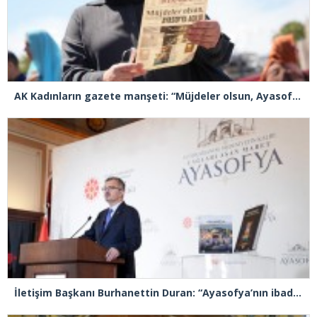
AK Kadınların gazete manşeti: “Müjdeler olsun, Ayasofya açıldı”
İletişim Başkanı Burhanettin Duran: “Ayasofya’nın ibadete açılması adeta bir Kızılelma’ydı”