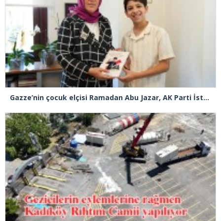
Gazze’nin çocuk elçisi Ramadan Abu Jazar, AK Parti İstanbul İl Başkanlığını ziyaret etti