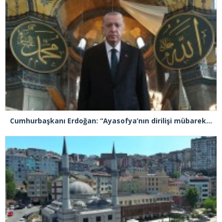
Cumhurbaşkanı Erdoğan: “Ayasofya’nın dirilişi mübarek olsun”