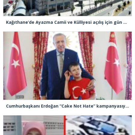
Kağıthane’de Ayazma Camii ve Külliyesi açılış için gün sayıyor
Cumhurbaşkanı Erdoğan “Cake Not Hate” kampanyasıyla tanınan Joshua Harris’i kabul etti