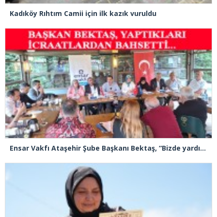
Kadıköy Rıhtım Camii için ilk kazık vuruldu
Ensar Vakfı Ataşehir Şube Başkanı Bektaş, “Bizde yardım kelimesi yok, bizde paylaşmak ve hediyeleşmek var”