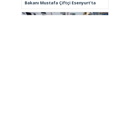
Bakanı Mustafa Çiftçi Esenyurt’ta
Çekmeköy Belediyesi’nden hafriyat
çökmesine ilişkin açıklama
[wp_ad_camp_2]
Gazete Manşetleri
Günlük Burç Yorumları
Haber Gönder
İletişim
Sitene Ekle