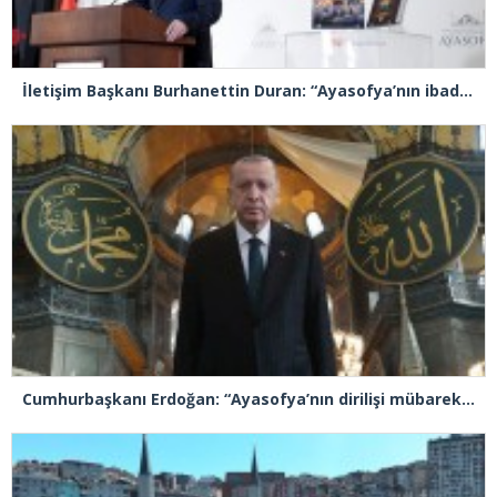
İletişim Başkanı Burhanettin Duran: “Ayasofya’nın ibadete açılması adeta bir Kızılelma’ydı”
Cumhurbaşkanı Erdoğan: “Ayasofya’nın dirilişi mübarek olsun”