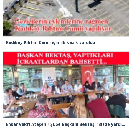
Kadıköy Rıhtım Camii için ilk kazık vuruldu
Ensar Vakfı Ataşehir Şube Başkanı Bektaş, “Bizde yardım kelimesi yok, bizde paylaşmak ve hediyeleşmek var”