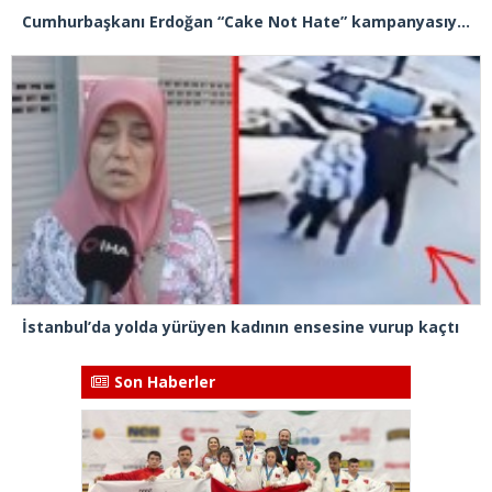
Cumhurbaşkanı Erdoğan “Cake Not Hate” kampanyasıyla tanınan Joshua Harris’i kabul etti
İstanbul’da yolda yürüyen kadının ensesine vurup kaçtı
Son Haberler