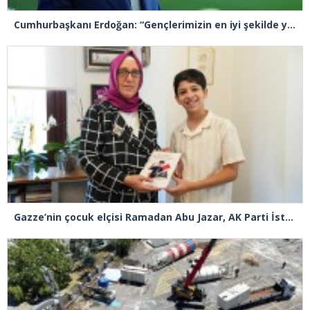
Cumhurbaşkanı Erdoğan: “Gençlerimizin en iyi şekilde yetişmeniz için tüm gücümüzle çalışıyoruz”
Gazze’nin çocuk elçisi Ramadan Abu Jazar, AK Parti İstanbul İl Başkanlığını ziyaret etti