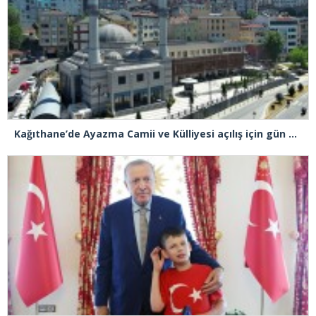
Kağıthane’de Ayazma Camii ve Külliyesi açılış için gün sayıyor