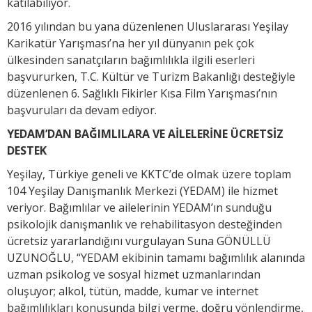
katılabiliyor.
2016 yılından bu yana düzenlenen Uluslararası Yeşilay
Karikatür Yarışması’na her yıl dünyanın pek çok
ülkesinden sanatçıların bağımlılıkla ilgili eserleri
başvururken, T.C. Kültür ve Turizm Bakanlığı desteğiyle
düzenlenen 6. Sağlıklı Fikirler Kısa Film Yarışması’nın
başvuruları da devam ediyor.
YEDAM’DAN BAĞIMLILARA VE AİLELERİNE ÜCRETSİZ
DESTEK
Yeşilay, Türkiye geneli ve KKTC’de olmak üzere toplam
104 Yeşilay Danışmanlık Merkezi (YEDAM) ile hizmet
veriyor. Bağımlılar ve ailelerinin YEDAM’ın sunduğu
psikolojik danışmanlık ve rehabilitasyon desteğinden
ücretsiz yararlandığını vurgulayan Suna GÖNÜLLÜ
UZUNOĞLU, “YEDAM ekibinin tamamı bağımlılık alanında
uzman psikolog ve sosyal hizmet uzmanlarından
oluşuyor; alkol, tütün, madde, kumar ve internet
bağımlılıkları konusunda bilgi verme, doğru yönlendirme,