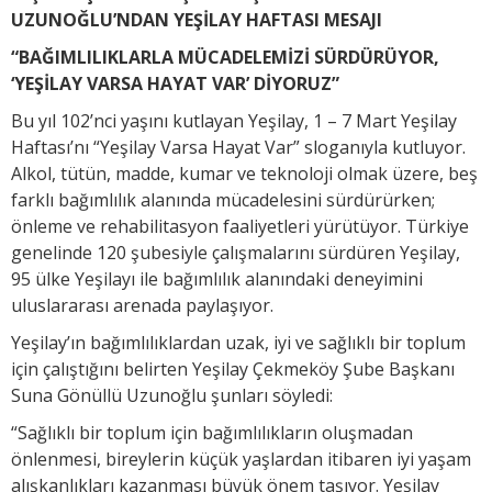
UZUNOĞLU’NDAN YEŞİLAY HAFTASI MESAJI
“BAĞIMLILIKLARLA MÜCADELEMİZİ SÜRDÜRÜYOR,
‘YEŞİLAY VARSA HAYAT VAR’ DİYORUZ”
Bu yıl 102’nci yaşını kutlayan Yeşilay, 1 – 7 Mart Yeşilay
Haftası’nı “Yeşilay Varsa Hayat Var” sloganıyla kutluyor.
Alkol, tütün, madde, kumar ve teknoloji olmak üzere, beş
farklı bağımlılık alanında mücadelesini sürdürürken;
önleme ve rehabilitasyon faaliyetleri yürütüyor. Türkiye
genelinde 120 şubesiyle çalışmalarını sürdüren Yeşilay,
95 ülke Yeşilayı ile bağımlılık alanındaki deneyimini
uluslararası arenada paylaşıyor.
Yeşilay’ın bağımlılıklardan uzak, iyi ve sağlıklı bir toplum
için çalıştığını belirten Yeşilay Çekmeköy Şube Başkanı
Suna Gönüllü Uzunoğlu şunları söyledi:
“Sağlıklı bir toplum için bağımlılıkların oluşmadan
önlenmesi, bireylerin küçük yaşlardan itibaren iyi yaşam
alışkanlıkları kazanması büyük önem taşıyor. Yeşilay