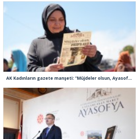
AK Kadınların gazete manşeti: “Müjdeler olsun, Ayasofya açıldı”