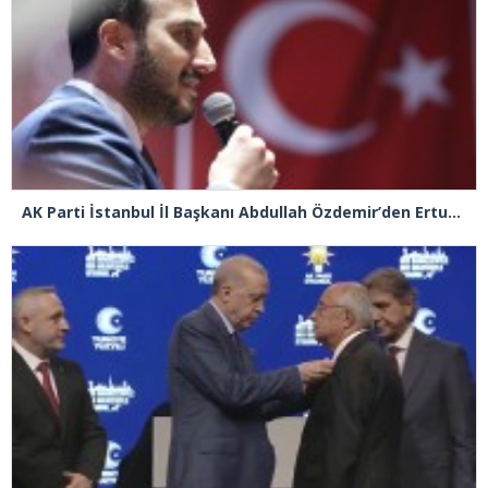
AK Parti İstanbul İl Başkanı Abdullah Özdemir’den Ertuğrul Özkök’e “Franco” tepkisi