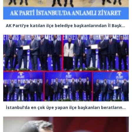
AK Parti’ye katılan ilçe belediye başkanlarından İl Başkanı Özdemir’e ziyaret
İstanbul’da en çok üye yapan ilçe başkanları beratlarını Cumhurbaşkanı Erdoğan’ın elinden aldı