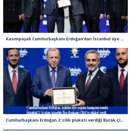
Kasımpaşalı Cumhurbaşkanı Erdoğan’dan İstanbul üye birincisi Beyoğlu İlçe Başkanı Kasım Fırat’a plaket
Cumhurbaşkanı Erdoğan 2.’cilik plaketi verdiği Burak Çifci’den Ataşehir seçimlerini kazanma sözünü aldı