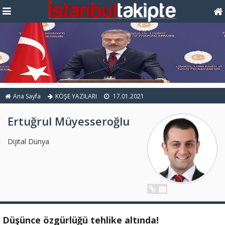
Ana Sayfa
KÖŞE YAZILARI
17.01.2021
Ertuğrul Müyesseroğlu
Dijital Dünya
Düşünce özgürlüğü tehlike altında!