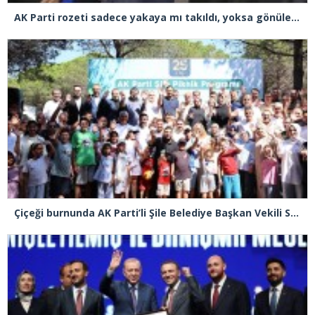
AK Parti rozeti sadece yakaya mı takıldı, yoksa gönüle takılmadı mı?
Çiçeği burnunda AK Parti’li Şile Belediye Başkan Vekili Sacit Terzi, teşkilatlarla piknikte buluştu