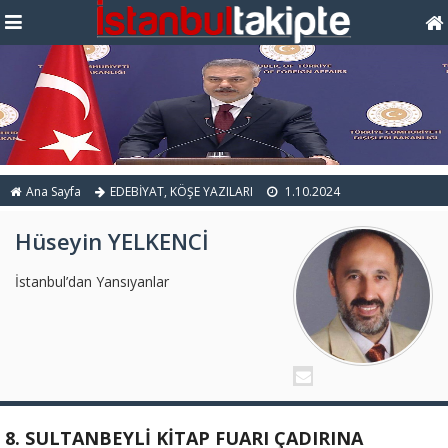
Ana Sayfa
EDEBİYAT
,
KÖŞE YAZILARI
1.10.2024
Hüseyin YELKENCİ
İstanbul’dan Yansıyanlar
8. SULTANBEYLİ KİTAP FUARI ÇADIRINA