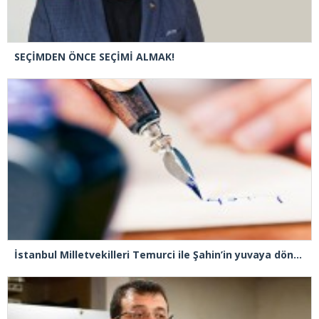
SEÇİMDEN ÖNCE SEÇİMİ ALMAK!
İstanbul Milletvekilleri Temurci ile Şahin’in yuvaya dönmeleri niye engelleniyor?