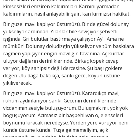
kimsesizleri emziren kaldırımları. Karnını yarmadan
kaldırımların, nasıl anlayabilir şair, kan kırmızısı hakikati.
Bir güzel mavi kaplıyor üstümüzü. Bir de güzel dolunay
yükseliyor ardından. Yılanlar bile sevişiyor şehvetli
ışığında. Gri bulutlar bastırmaya çalışıyor Ay’ı. Ama ne
mümkün! Dolunay doludizgin yükseliyor ve tüm baskılara
rağmen yapışıyor engin maviliğin tavanına. Aç kurtlar
uluyor dağların derinliklerinde. Birkaç köpek cevap
veriyor, köy sahipsiz değil dercesine. Şu başı göklere
değen Ulu dağa baktıkça, sanki gece, köyün üstüne
yıkılıverecek.
Bir güzel mavi kaplıyor üstümüzü. Karardıkça mavi,
ruhum aydınlanıyor sanki. Gecenin derinliklerinde
vicdanımın sesiyle buluşuyorum. Buluşmak mı, yok yok
boğuşuyorum. Acımasız bir başpehlivan o, elenseleri
boynumu kıracak neredeyse. Yerden yere vuruyor beni,
künde üstüne künde. Tuşa gelmemeliyim, açık