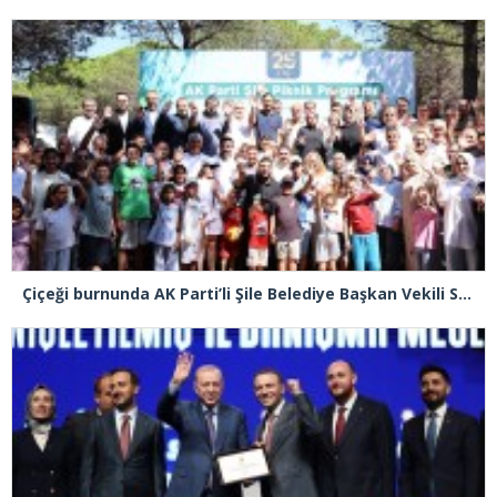
Çiçeği burnunda AK Parti’li Şile Belediye Başkan Vekili Sacit Terzi, teşkilatlarla piknikte buluştu