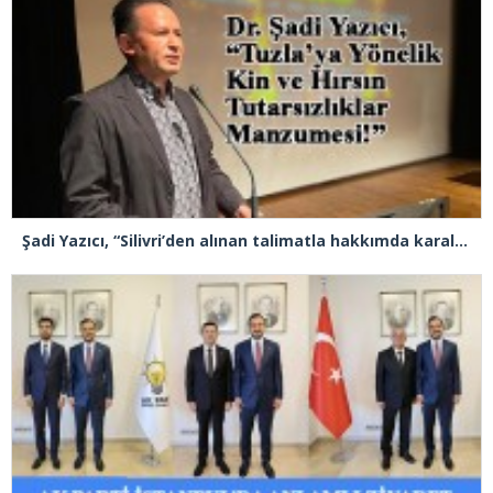
Şadi Yazıcı, “Silivri’den alınan talimatla hakkımda karalama kampanyası yürütülüyor”