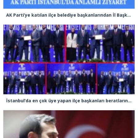
AK Parti’ye katılan ilçe belediye başkanlarından İl Başkanı Özdemir’e ziyaret
İstanbul’da en çok üye yapan ilçe başkanları beratlarını Cumhurbaşkanı Erdoğan’ın elinden aldı