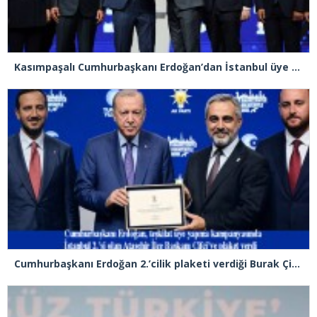
Kasımpaşalı Cumhurbaşkanı Erdoğan’dan İstanbul üye birincisi Beyoğlu İlçe Başkanı Kasım Fırat’a plaket
Cumhurbaşkanı Erdoğan 2.’cilik plaketi verdiği Burak Çifci’den Ataşehir seçimlerini kazanma sözünü aldı