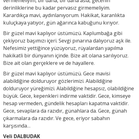
vermemeliyim, bir daha, bir daha asla, gecenin
derinliklerine bu kadar pervasız girmemeliyim.
Karardıkça mavi, aydınlanıyorum. Hakikat, karanlıkta
kuluçkaya yatıyor, gün ağarınca kabuğunu kırıyor.
Bir güzel mavi kaplıyor üstümüzü. Kaplumbağa gibi
çekiyoruz başımızı içeri. Sevgi pınarına dalıyoruz aşk ile.
Nefesimiz yettiğince yüzüyoruz, rüyalardan yapılma
hakikatli bir dünyanın içinde. Bize ait olana sarılıyoruz.
Bize ait olan gerçeklere ve de hayallere.
Bir güzel mavi kaplıyor üstümüzü. Gece mavisi
alabildiğine dolduruyor gözlerimizi. Alabildiğine
dolduruyor yüreğimizi. Alabildiğine hesapsız, olabildiğine
büyük. Gece, kepenkleri indirme vaktidir. Gece, kimseye
hesap vermeden, gündelik hesapları kapatma vaktidir.
Gece, sevaplara da razıdır, günahlara da. Gece, günah
çıkarmalara da razıdır. Ve gece, eriyor sabahın
karşısında…
Veli DALBUDAK