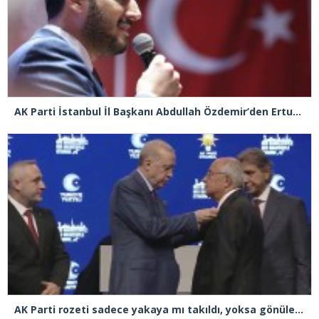
AK Parti İstanbul İl Başkanı Abdullah Özdemir’den Ertuğrul Özkök’e “Franco” tepkisi
AK Parti rozeti sadece yakaya mı takıldı, yoksa gönüle takılmadı mı?