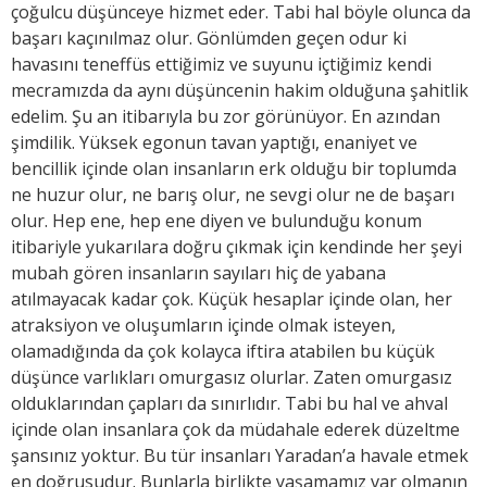
çoğulcu düşünceye hizmet eder. Tabi hal böyle olunca da
başarı kaçınılmaz olur. Gönlümden geçen odur ki
havasını teneffüs ettiğimiz ve suyunu içtiğimiz kendi
mecramızda da aynı düşüncenin hakim olduğuna şahitlik
edelim. Şu an itibarıyla bu zor görünüyor. En azından
şimdilik. Yüksek egonun tavan yaptığı, enaniyet ve
bencillik içinde olan insanların erk olduğu bir toplumda
ne huzur olur, ne barış olur, ne sevgi olur ne de başarı
olur. Hep ene, hep ene diyen ve bulunduğu konum
itibariyle yukarılara doğru çıkmak için kendinde her şeyi
mubah gören insanların sayıları hiç de yabana
atılmayacak kadar çok. Küçük hesaplar içinde olan, her
atraksiyon ve oluşumların içinde olmak isteyen,
olamadığında da çok kolayca iftira atabilen bu küçük
düşünce varlıkları omurgasız olurlar. Zaten omurgasız
olduklarından çapları da sınırlıdır. Tabi bu hal ve ahval
içinde olan insanlara çok da müdahale ederek düzeltme
şansınız yoktur. Bu tür insanları Yaradan’a havale etmek
en doğrusudur. Bunlarla birlikte yaşamamız var olmanın