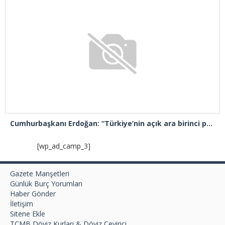
Cumhurbaşkanı Erdoğan: “Türkiye’nin açık ara birinci partisiyiz”
[wp_ad_camp_3]
Gazete Manşetleri
Günlük Burç Yorumları
Haber Gönder
İletişim
Sitene Ekle
TCMB Döviz Kurları & Döviz Çevirici