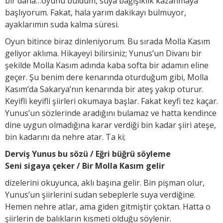
bir daha…oyunu buldum, suya bağışıklık kazanmaya
başlıyorum. Fakat, hala yarım dakikayı bulmuyor,
ayaklarımın suda kalma süresi.
Oyun bitince biraz dinleniyorum. Bu sırada Molla Kasım
geliyor aklıma. Hikayeyi bilirsiniz; Yunus’un Divanı bir
şekilde Molla Kasım adında kaba softa bir adamın eline
geçer. Şu benim dere kenarında oturduğum gibi, Molla
Kasım’da Sakarya’nın kenarında bir ateş yakıp oturur.
Keyifli keyifli şiirleri okumaya başlar. Fakat keyfi tez kaçar.
Yunus’un sözlerinde aradığını bulamaz ve hatta kendince
dine uygun olmadığına karar verdiği bin kadar şiiri ateşe,
bin kadarını da nehre atar. Ta ki;
Derviş Yunus bu sözü / Eğri büğrü söyleme
Seni sigaya çeker / Bir Molla Kasım gelir
dizelerini okuyunca, aklı başına gelir. Bin pişman olur,
Yunus’un şiirlerini sudan sebeplerle suya verdiğine.
Hemen nehre atlar, ama giden gitmiştir çoktan. Hatta o
şiirlerin de balıkların kısmeti olduğu söylenir.