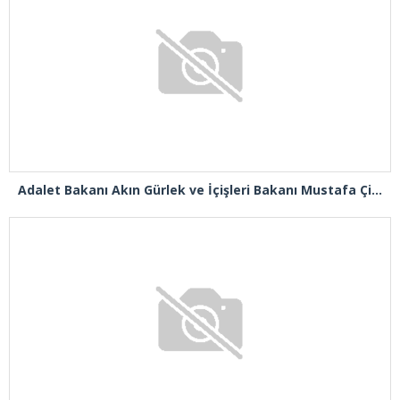
Adalet Bakanı Akın Gürlek ve İçişleri Bakanı Mustafa Çiftçi Esenyurt’ta