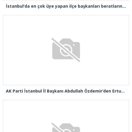
İstanbul’da en çok üye yapan ilçe başkanları beratlarını Cumhurbaşkanı Erdoğan’ın elinden aldı
AK Parti İstanbul İl Başkanı Abdullah Özdemir’den Ertuğrul Özkök’e “Franco” tepkisi