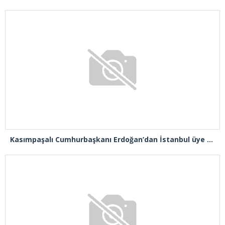
Kasımpaşalı Cumhurbaşkanı Erdoğan’dan İstanbul üye birincisi Beyoğlu İlçe Başkanı Kasım Fırat’a plaket