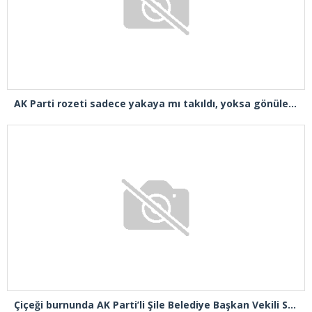
AK Parti rozeti sadece yakaya mı takıldı, yoksa gönüle takılmadı mı?
Çiçeği burnunda AK Parti’li Şile Belediye Başkan Vekili Sacit Terzi, teşkilatlarla piknikte buluştu