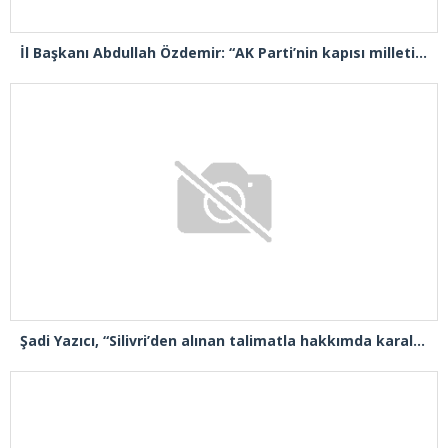
İl Başkanı Abdullah Özdemir: “AK Parti’nin kapısı milletine hizmet etmek isteyen herkese açıktır”
Şadi Yazıcı, “Silivri’den alınan talimatla hakkımda karalama kampanyası yürütülüyor”