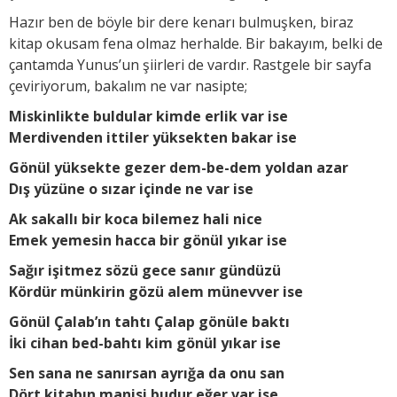
Hazır ben de böyle bir dere kenarı bulmuşken, biraz
kitap okusam fena olmaz herhalde. Bir bakayım, belki de
çantamda Yunus’un şiirleri de vardır. Rastgele bir sayfa
çeviriyorum, bakalım ne var nasipte;
Miskinlikte buldular kimde erlik var ise
Merdivenden ittiler yüksekten bakar ise
Gönül yüksekte gezer dem-be-dem yoldan azar
Dış yüzüne o sızar içinde ne var ise
Ak sakallı bir koca bilemez hali nice
Emek yemesin hacca bir gönül yıkar ise
Sağır işitmez sözü gece sanır gündüzü
Kördür münkirin gözü alem münevver ise
Gönül Çalab’ın tahtı Çalap gönüle baktı
İki cihan bed-bahtı kim gönül yıkar ise
Sen sana ne sanırsan ayrığa da onu san
Dört kitabın manisi budur eğer var ise