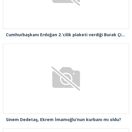
Cumhurbaşkanı Erdoğan 2.’cilik plaketi verdiği Burak Çifci’den Ataşehir seçimlerini kazanma sözünü aldı
Sinem Dedetaş, Ekrem İmamoğlu’nun kurbanı mı oldu?