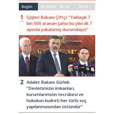
Bugün
Bu Hafta
Bu Ay
Bu Yıl
İçişleri Bakanı Çiftçi: “Yaklaşık 7
bin 500 aranan şahsı bu yılın ilk 7
ayında yakalamış durumdayız”
Adalet Bakanı Gürlek:
“Devletimizin imkanları,
kurumlarımızın tecrübesi ve
hukukun kudreti her türlü suç
yapılanmasından üstündür”