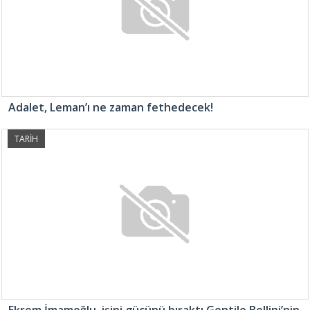
Adalet, Leman’ı ne zaman fethedecek!
TARİH
Ekrem İmamoğlu, işini gücünü bıraktı Gentile Bellini’nin