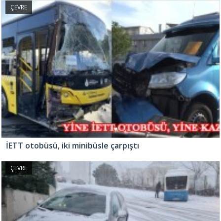
ÇEVRE
İETT otobüsü, iki minibüsle çarpıştı
ÇEVRE