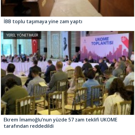
İBB toplu taşımaya yine zam yaptı
YEREL YÖNETİMLER
Ekrem İmamoğlu’nun yüzde 57 zam teklifi UKOME
tarafından reddedildi