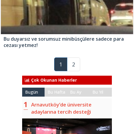
Bu duyarsız ve sorumsuz minibüsçülere sadece para
cezası yetmez!
1
2
Çok Okunan Haberler
Bugün
Bu Hafta
Bu Ay
Bu Yıl
Arnavutköy’de üniversite
adaylarına tercih desteği