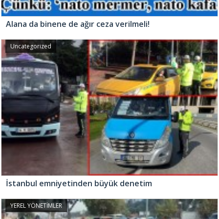
Alana da binene de ağır ceza verilmeli!
Uncategorized
İstanbul emniyetinden büyük denetim
YEREL YÖNETİMLER