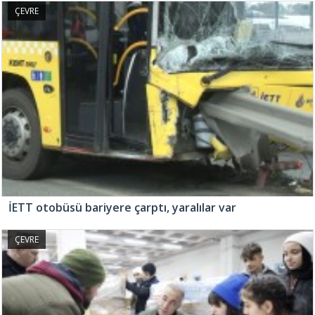
ÇEVRE
İETT otobüsü bariyere çarptı, yaralılar var
ÇEVRE