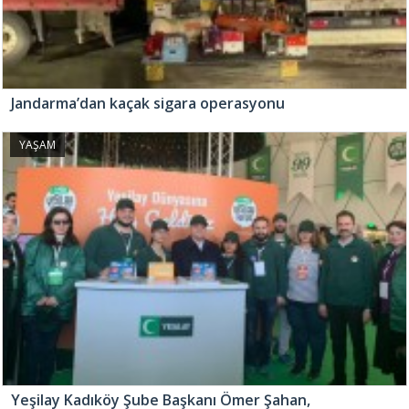
Jandarma’dan kaçak sigara operasyonu
YAŞAM
Yeşilay Kadıköy Şube Başkanı Ömer Şahan,