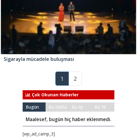
Sigarayla mücadele buluşması
1
2
Çok Okunan Haberler
Bugün
Bu Hafta
Bu Ay
Bu Yıl
Maalesef, bugün hiç haber eklenmedi.
[wp_ad_camp_3]