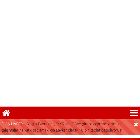
herkese açıktır”
FLAŞ HABER:
Selçuk Bayraktar, “YKS ve LGS’ye girecek öğrencilerimizin
çalışmalarına katkı sağlamak için Baykar olarak 10 bin tablet bağışlıyoruz”