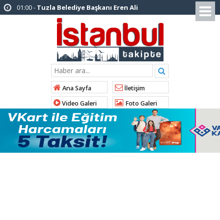
12:26 -
İstanbul Emniyet Müdürlüğünden
“Gök Kubbe’de, Mavi Vatan’da, Şanlı Topraklarda:
İstanbul Emniyeti Her Yerde” paylaşımı
19:26 -
Çekmeköy Belediye Başkanı Orhan
Çerkez AK Parti’ye katıldı
16:56 -
İstanbul’da 4 CHP’li belediye başkanı
Ana Sayfa
İletişim
AK Parti’ye katılıyor
Video Galeri
Foto Galeri
14:10 -
Pendik Belediyesi ekipleri
Balıkesir’deki orman yangınına müdahale ediyor
10:23 -
Arnavutköy Belediyesi’nden
Kastamonu Cide’ye kardeşlik eli
10:33 -
Arnavutköy’de ‘Yeniköy Karpuz
Festivali’ lezzet ve coşkuya sahne oldu
14:21 -
İl Başkanı Abdullah Özdemir: “AK
Parti’nin kapısı milletine hizmet etmek isteyen