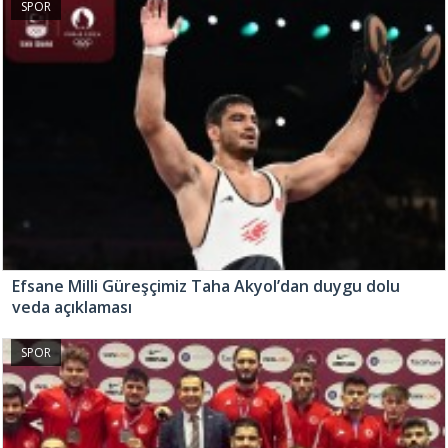
SPOR
Efsane Milli Güreşçimiz Taha Akyol’dan duygu dolu
veda açıklaması
SPOR