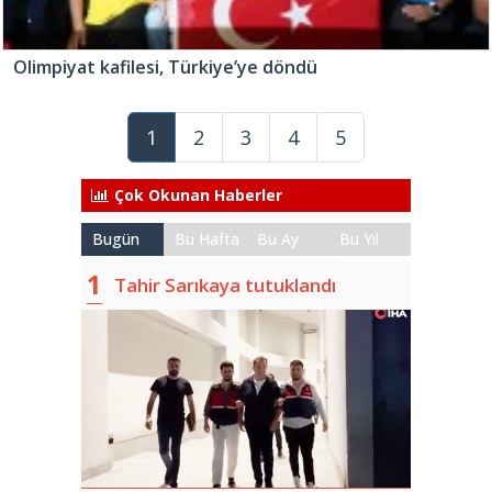
Olimpiyat kafilesi, Türkiye’ye döndü
1
2
3
4
5
Çok Okunan Haberler
Bugün
Bu Hafta
Bu Ay
Bu Yıl
Tahir Sarıkaya tutuklandı