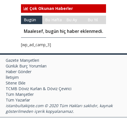
Çok Okunan Haberler
Bugün
Bu Hafta
Bu Ay
Bu Yıl
Maalesef, bugün hiç haber eklenmedi.
[wp_ad_camp_3]
Gazete Manşetleri
Günlük Burç Yorumları
Haber Gönder
İletişim
Sitene Ekle
TCMB Döviz Kurları & Döviz Çevirici
Tüm Manşetler
Tüm Yazarlar
istanbultakipte.com © 2020 Tüm Hakları saklıdır, kaynak
gösterilmeden içerik kopyalanamaz.
selyus