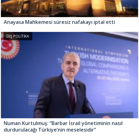
Anayasa Mahkemesi süresiz nafakayı iptal etti
DIŞ POLİTİKA
Numan Kurtulmuş: “Barbar İsrail yönetiminin nasıl
durdurulacağı Türkiye’nin meselesidir”