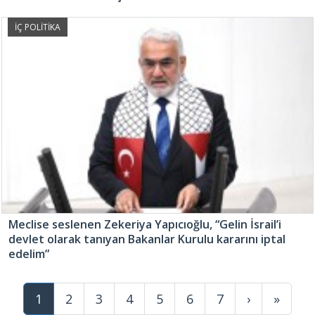
İÇ POLİTİKA
Meclise seslenen Zekeriya Yapıcıoğlu, “Gelin İsrail’i
devlet olarak tanıyan Bakanlar Kurulu kararını iptal
edelim”
1
2
3
4
5
6
7
›
»