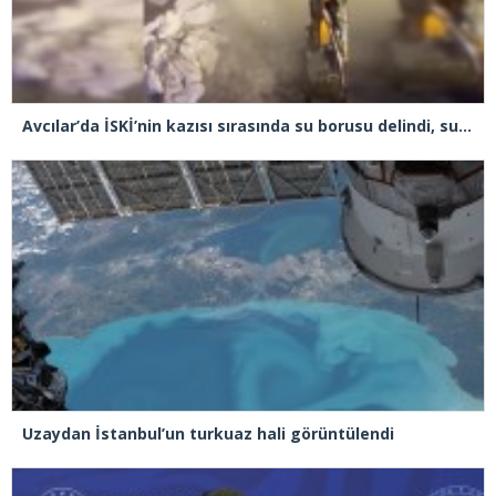
Avcılar’da İSKİ’nin kazısı sırasında su borusu delindi, su metrelerce yüksekliğe fışkırdı
Uzaydan İstanbul’un turkuaz hali görüntülendi