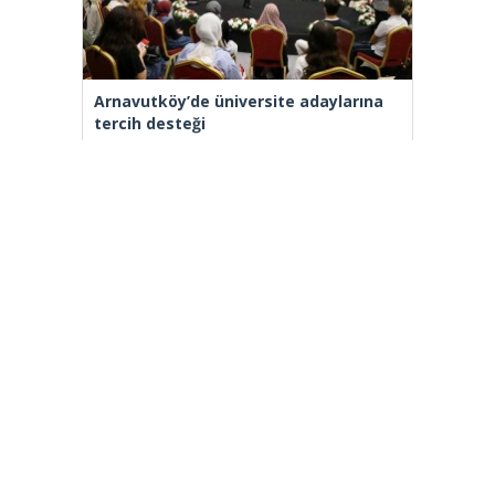
Arnavutköy’de üniversite adaylarına
tercih desteği
[wp_ad_camp_2]
Gazete Manşetleri
Günlük Burç Yorumları
Haber Gönder
İletişim
Sitene Ekle
TCMB Döviz Kurları & Döviz Çevirici
Tüm Manşetler
Tüm Yazarlar
istanbultakipte.com © 2020 Tüm Hakları saklıdır, kaynak
gösterilmeden içerik kopyalanamaz.
selyus