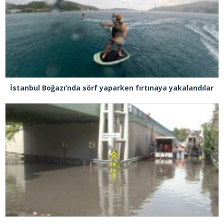
İstanbul Boğazı’nda sörf yaparken fırtınaya yakalandılar