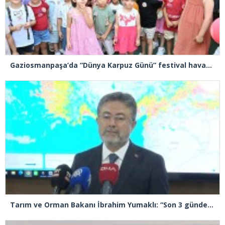
Gaziosmanpaşa’da “Dünya Karpuz Günü” festival havasında kutlandı
Tarım ve Orman Bakanı İbrahim Yumaklı: “Son 3 günde 260 yangına müdahale ettik, 258’i kontrol altına aldık”