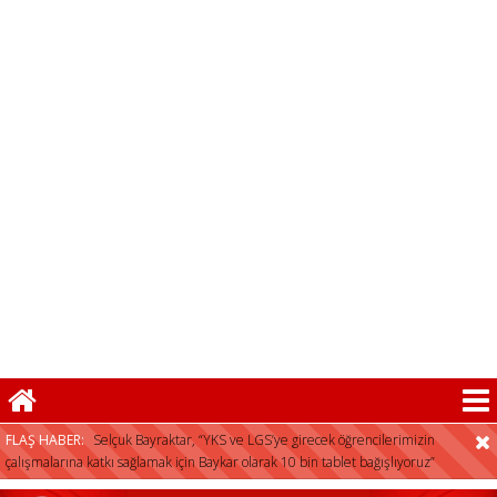
Selçuk Bayraktar, “YKS ve LGS’ye girecek öğrencilerimizin
çalışmalarına katkı sağlamak için Baykar olarak 10 bin tablet bağışlıyoruz”