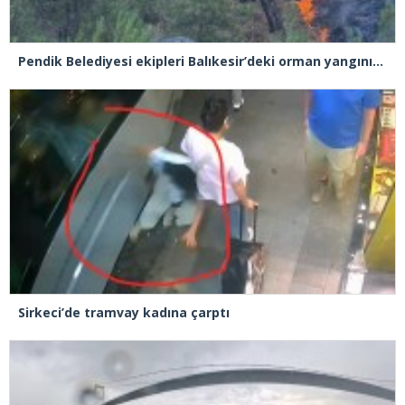
Pendik Belediyesi ekipleri Balıkesir’deki orman yangınına müdahale ediyor
Sirkeci’de tramvay kadına çarptı