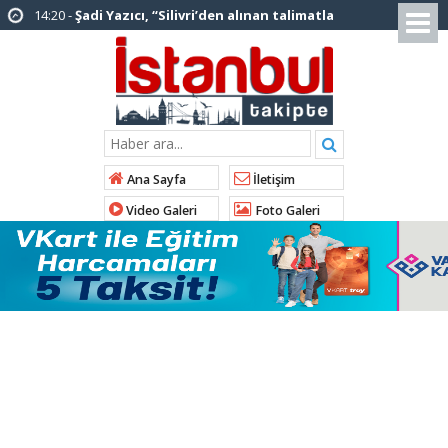
12:12 -
AK Parti’ye katılan ilçe belediye
başkanlarından İl Başkanı Özdemir’e ziyaret
01:00 -
Tuzla Belediye Başkanı Eren Ali
Bingöl’den İBB’ye tepki
12:26 -
İstanbul Emniyet Müdürlüğünden
“Gök Kubbe’de, Mavi Vatan’da, Şanlı Topraklarda:
Ana Sayfa
İletişim
İstanbul Emniyeti Her Yerde” paylaşımı
Video Galeri
Foto Galeri
19:26 -
Çekmeköy Belediye Başkanı Orhan
Çerkez AK Parti’ye katıldı
16:56 -
İstanbul’da 4 CHP’li belediye başkanı
AK Parti’ye katılıyor
14:10 -
Pendik Belediyesi ekipleri
Balıkesir’deki orman yangınına müdahale ediyor
01:04 -
Arnavutköy’de üniversite adaylarına
tercih desteği