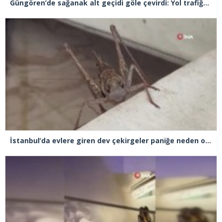
Güngören’de sağanak alt geçidi göle çevirdi: Yol trafiğe kapatıldı
İstanbul’da evlere giren dev çekirgeler paniğe neden oldu