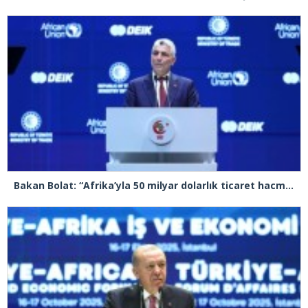
Bakan Bolat: “Afrika’yla 50 milyar dolarlık ticaret hacmine ulaşmayı hedefliyoruz”