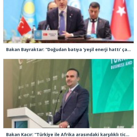
Bakan Bayraktar: “Doğudan batıya ‘yeşil enerji hattı’ çalışmaları başlıyor”
Bakan Kacır: “Türkiye ile Afrika arasındaki karşılıklı ticaretin hacmi 36 milyar doların üzerine çıktı”