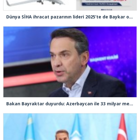
Dünya SİHA ihracat pazarının lideri 2025’te de Baykar oldu
Bakan Bayraktar duyurdu: Azerbaycan ile 33 milyar metreküplük doğalgaz anlaşması yapıldı