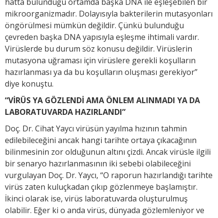
hatta bulunduğu ortamda başka DNA ile eşleşebilen bir
mikroorganizmadır. Dolayısıyla bakterilerin mutasyonları
öngörülmesi mümkün değildir. Çünkü bulunduğu
çevreden başka DNA yapısıyla eşleşme ihtimali vardır.
Virüslerde bu durum söz konusu değildir. Virüslerin
mutasyona uğraması için virüslere gerekli koşulların
hazırlanması ya da bu koşulların oluşması gerekiyor”
diye konuştu.
“VİRÜS YA GÖZLENDİ AMA ÖNLEM ALINMADI YA DA
LABORATUVARDA HAZIRLANDI”
Doç. Dr. Cihat Yaycı virüsün yayılma hızının tahmin
edilebileceğini ancak hangi tarihte ortaya çıkacağının
bilinmesinin zor olduğunun altını çizdi. Ancak virüsle ilgili
bir senaryo hazırlanmasının iki sebebi olabileceğini
vurgulayan Doç. Dr. Yaycı, “O raporun hazırlandığı tarihte
virüs zaten kuluçkadan çıkıp gözlenmeye başlamıştır.
İkinci olarak ise, virüs laboratuvarda oluşturulmuş
olabilir. Eğer ki o anda virüs, dünyada gözlemleniyor ve