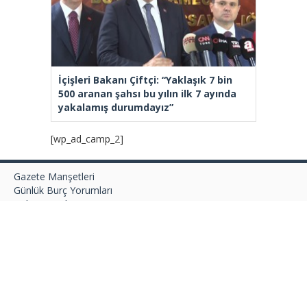
İçişleri Bakanı Çiftçi: “Yaklaşık 7 bin
500 aranan şahsı bu yılın ilk 7 ayında
yakalamış durumdayız”
[wp_ad_camp_2]
Gazete Manşetleri
Günlük Burç Yorumları
Haber Gönder
İletişim
Sitene Ekle
TCMB Döviz Kurları & Döviz Çevirici
Tüm Manşetler
Tüm Yazarlar
istanbultakipte.com © 2020 Tüm Hakları saklıdır, kaynak
gösterilmeden içerik kopyalanamaz.