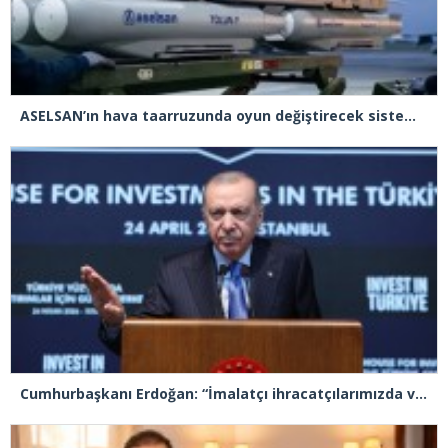
ASELSAN’ın hava taarruzunda oyun değiştirecek sistemleri SAHA EXPO’daki yerini aldı
Cumhurbaşkanı Erdoğan: “İmalatçı ihracatçılarımızda vergiyi yüzde 9’a indiriyoruz”