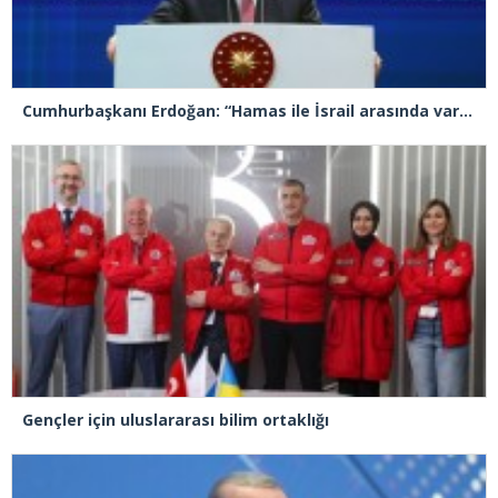
Cumhurbaşkanı Erdoğan: “Hamas ile İsrail arasında varılan mutabakatın kalıcı olması için yoğun çaba içerisindeyiz”
Gençler için uluslararası bilim ortaklığı