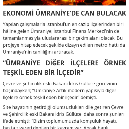
EKONOMİ ÜMRANİYE’DE CAN BULACAK
Yapılan çalışmalarla İstanbul’un en cazip ilçelerinden biri
hâline gelen Ümraniye; İstanbul Finans Merkezi’nin de
tamamlanmasıyla uluslararası bir çekim alanı olacak. Bu
projeye hitap edecek şekilde dizayn edilen metro hattı da
Ümraniye’nin canlılığını artıracak.
“ÜMRANİYE DİĞER İLÇELERE ÖRNEK
TEŞKİL EDEN BİR İLÇEDİR”
Çevre ve Şehircilik eski Bakanı İdris Güllüce görevinin
başındayken; “Ümraniye Artık modern yapısıyla diğer
İlçelere örnek teşkil eden bir ilçedir” demişti.
Site hayatının getirdiği olumsuzlukları dile getiren Çevre
ve Şehircilik eski Bakanı İdris Güllüce, daha sonra şunları
ifade etmişti: “Bizim toplumumuzda komşuluk hayatı,
hasta ziyareti denilen bir kavram var. Ancak batılı