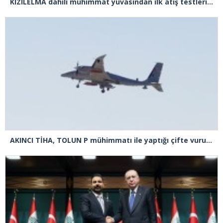
KIZILELMA dahili mühimmat yuvasından ilk atış testlerini başarıyla tamamladı
AKINCI TİHA, TOLUN P mühimmatı ile yaptığı çifte vuruşta hedefi tam isabetle vurdu