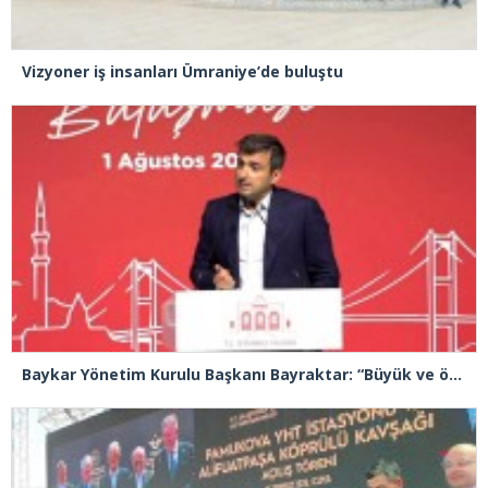
Vizyoner iş insanları Ümraniye’de buluştu
Baykar Yönetim Kurulu Başkanı Bayraktar: “Büyük ve önemli eserler konfor alanının dışında kalmaya razı olanlar tarafından gerçekleştirildi”