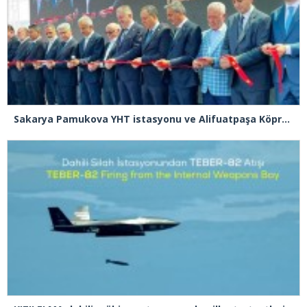
Sakarya Pamukova YHT istasyonu ve Alifuatpaşa Köprülü Kavşağı açılışı gerçekleşti