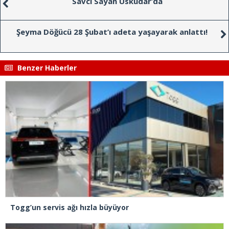
Savcı Sayan Üsküdar’da
Şeyma Döğücü 28 Şubat’ı adeta yaşayarak anlattı!
Benzer Haberler
Togg’un servis ağı hızla büyüyor