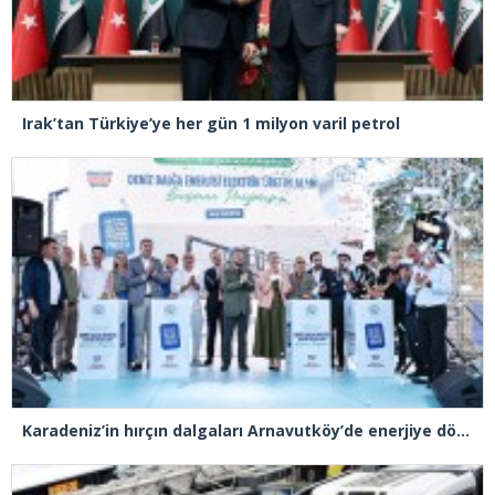
Irak’tan Türkiye’ye her gün 1 milyon varil petrol
Karadeniz’in hırçın dalgaları Arnavutköy’de enerjiye dönüştü