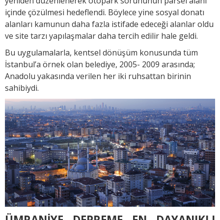
yeniden düzenlenerek otopark sorununun parsel alanı
içinde çözülmesi hedeflendi. Böylece yine sosyal donatı
alanları kamunun daha fazla istifade edeceği alanlar oldu
ve site tarzı yapılaşmalar daha tercih edilir hale geldi.
Bu uygulamalarla, kentsel dönüşüm konusunda tüm
İstanbul’a örnek olan belediye, 2005- 2009 arasında;
Anadolu yakasında verilen her iki ruhsattan birinin
sahibiydi.
ÜMRANİYE DEPREME EN DAYANIKLI