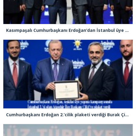
Kasımpaşalı Cumhurbaşkanı Erdoğan’dan İstanbul üye birincisi Beyoğlu İlçe Başkanı Kasım Fırat’a plaket
Cumhurbaşkanı Erdoğan 2.’cilik plaketi verdiği Burak Çifci’den Ataşehir seçimlerini kazanma sözünü aldı