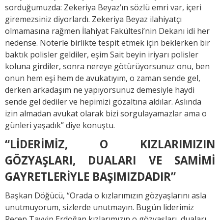
sorduğumuzda: Zekeriya Beyaz’ın sözlü emri var, içeri
giremezsiniz diyorlardı. Zekeriya Beyaz ilahiyatçı
olmamasına rağmen İlahiyat Fakültesi’nin Dekanı idi her
nedense. Noterle birlikte tespit etmek için beklerken bir
baktık polisler geldiler, eşim Sait beyin iriyarı polisler
koluna girdiler, sonra nereye götürüyorsunuz onu, ben
onun hem eşi hem de avukatıyım, o zaman sende gel,
derken arkadaşım ne yapıyorsunuz demesiyle haydi
sende gel dediler ve hepimizi gözaltına aldılar. Aslında
izin almadan avukat olarak bizi sorgulayamazlar ama o
günleri yaşadık” diye konuştu.
“LİDERİMİZ, O KIZLARIMIZIN
GÖZYAŞLARI, DUALARI VE SAMİMİ
GAYRETLERİYLE BAŞIMIZDADIR”
Başkan Döğücü, “Orada o kızlarımızın gözyaşlarını asla
unutmuyorum, sizlerde unutmayın. Bugün liderimiz
Recep Tayyip Erdoğan kızlarımızın o gözyaşları, duaları