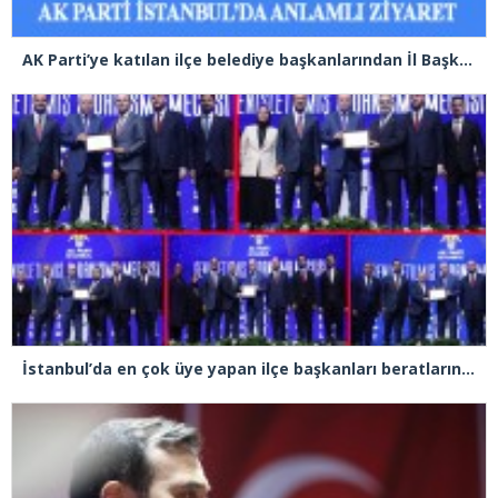
AK Parti’ye katılan ilçe belediye başkanlarından İl Başkanı Özdemir’e ziyaret
İstanbul’da en çok üye yapan ilçe başkanları beratlarını Cumhurbaşkanı Erdoğan’ın elinden aldı