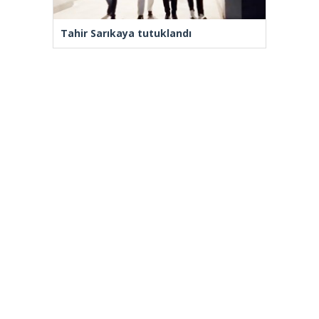
Tahir Sarıkaya tutuklandı
Yenilenmeden, ‘Yeni’ mümkün mü?
[wp_ad_camp_2]
Gazete Manşetleri
Günlük Burç Yorumları
Haber Gönder
İletişim
Sitene Ekle