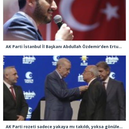
AK Parti İstanbul İl Başkanı Abdullah Özdemir’den Ertuğrul Özkök’e “Franco” tepkisi
AK Parti rozeti sadece yakaya mı takıldı, yoksa gönüle takılmadı mı?