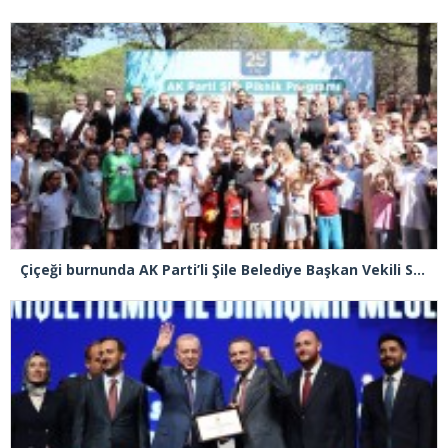
Çiçeği burnunda AK Parti’li Şile Belediye Başkan Vekili Sacit Terzi, teşkilatlarla piknikte buluştu