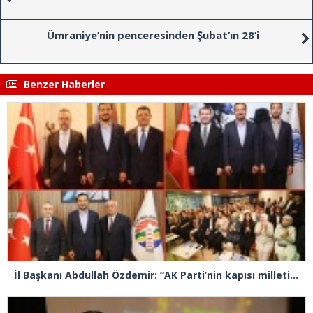
Ümraniye’nin penceresinden Şubat’ın 28’i
Benzer Haberler
İl Başkanı Abdullah Özdemir: “AK Parti’nin kapısı milletine hizmet etmek isteyen herkese açıktır”