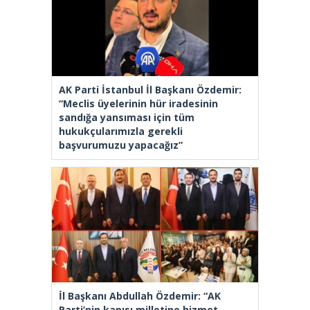
AK Parti İstanbul İl Başkanı Özdemir:
“Meclis üyelerinin hür iradesinin
sandığa yansıması için tüm
hukukçularımızla gerekli
başvurumuzu yapacağız”
İl Başkanı Abdullah Özdemir: “AK
Parti’nin kapısı milletine hizmet