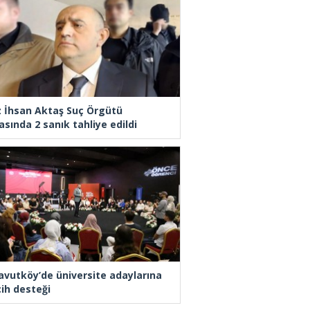
z İhsan Aktaş Suç Örgütü
asında 2 sanık tahliye edildi
avutköy’de üniversite adaylarına
cih desteği