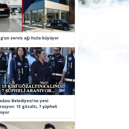
g’un servis ağı hızla büyüyor
adası Belediyesi’ne yeni
rasyon: 15 gözaltı, 7 şüpheli
nıyor