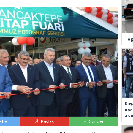
Tog
Kuş
ope
ara
tle
Paylaş
Gönder