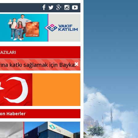
AZILARI
rına katkı sağlamak için Baykar
on Haberler