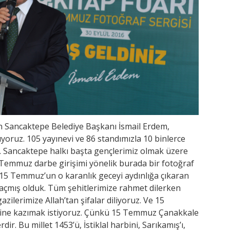
n Sancaktepe Belediye Başkanı İsmail Erdem,
oruz. 105 yayınevi ve 86 standımızla 10 binlerce
k. Sancaktepe halkı başta gençlerimiz olmak üzere
5 Temmuz darbe girişimi yönelik burada bir fotoğraf
a 15 Temmuz’un o karanlık geceyi aydınlığa çıkaran
e açmış olduk. Tüm şehitlerimize rahmet dilerken
azilerimize Allah’tan şifalar diliyoruz. Ve 15
rine kazımak istiyoruz. Çünkü 15 Temmuz Çanakkale
ir. Bu millet 1453’ü, İstiklal harbini, Sarıkamış’ı,