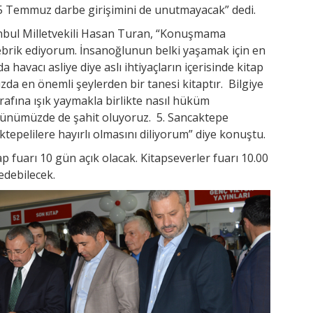
5 Temmuz darbe girişimini de unutmayacak” dedi.
anbul Milletvekili Hasan Turan, “Konuşmama
ebrik ediyorum. İnsanoğlunun belki yaşamak için en
 havacı asliye diye aslı ihtiyaçların içerisinde kitap
zda en önemli şeylerden bir tanesi kitaptır. Bilgiye
rafına ışık yaymakla birlikte nasıl hüküm
Günümüzde de şahit oluyoruz. 5. Sancaktepe
ktepelilere hayırlı olmasını diliyorum” diye konuştu.
ap fuarı 10 gün açık olacak. Kitapseverler fuarı 10.00
 edebilecek.