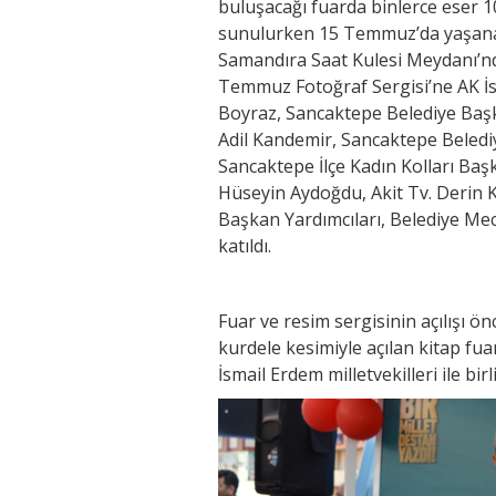
buluşacağı fuarda binlerce eser 
sunulurken 15 Temmuz’da yaşanan
Samandıra Saat Kulesi Meydanı’nd
Temmuz Fotoğraf Sergisi’ne AK İs
Boyraz, Sancaktepe Belediye Başk
Adil Kandemir, Sancaktepe Belediy
Sancaktepe İlçe Kadın Kolları Baş
Hüseyin Aydoğdu, Akit Tv. Derin 
Başkan Yardımcıları, Belediye Mec
katıldı.
Fuar ve resim sergisinin açılışı 
kurdele kesimiyle açılan kitap fua
İsmail Erdem milletvekilleri ile birl