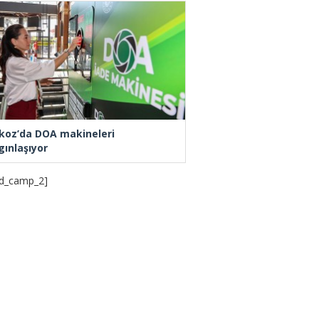
koz’da DOA makineleri
gınlaşıyor
d_camp_2]