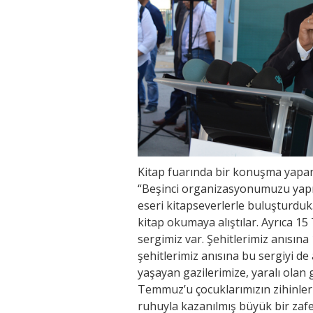
Kitap fuarında bir konuşma yapa
“Beşinci organizasyonumuzu yapıy
eseri kitapseverlerle buluşturdu
kitap okumaya alıştılar. Ayrıca 1
sergimiz var. Şehitlerimiz anısın
şehitlerimiz anısına bu sergiyi d
yaşayan gazilerimize, yaralı olan g
Temmuz’u çocuklarımızın zihinle
ruhuyla kazanılmış büyük bir zaferd