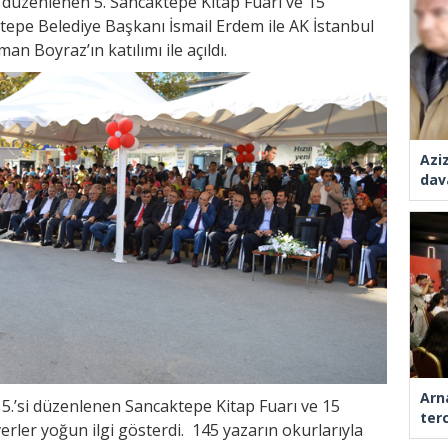
 düzenlenen 5. Sancaktepe Kitap Fuarı ve 15
epe Belediye Başkanı İsmail Erdem ile AK İstanbul
n Boyraz’ın katılımı ile açıldı.
Azi
dav
Arn
5.’si düzenlenen Sancaktepe Kitap Fuarı ve 15
ter
ler yoğun ilgi gösterdi. 145 yazarın okurlarıyla