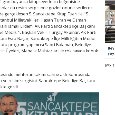
10 gün boyunca kitapseverlerin beğenisine
lar da resim sergisinde gözler önüne serilecek.
a gerçekleşen 5. Sancaktepe Kitap Fuarı ile 15
tanbul Milletvekilleri Hasan Turan ve Osman
anı İsmail Erdem, AK Parti Sancaktep İlçe Başkanı
e Meclis 1. Başkan Vekili Turgay Akpınar, AK Parti
kanı Esra Başar, Sancaktepe İlçe Milli Eğitim Müdür
Kutu program yapımcısı Sabri Balaman, Belediye
Bey
lis Üyeleri, Mahalle Muhtarları ile çok sayıda konuk
yay
[wp_a
öncesinde mehteran takımı sahne aldı. Sonrasında
rı ve resim sergisini, Sancaktepe Belediye Başkanı
ikte gezdi.