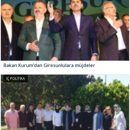
Bakan Kurum’dan Giresunlulara müjdeler
İÇ POLİTİKA