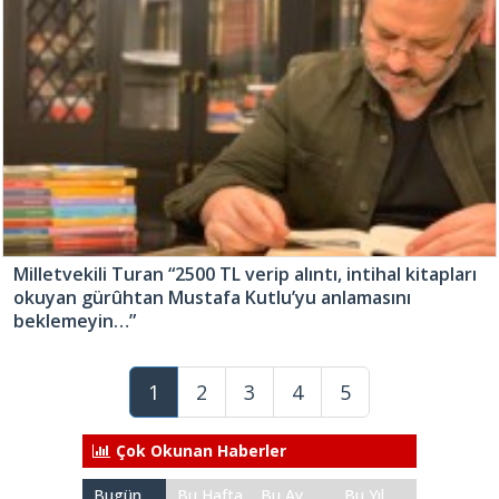
Milletvekili Turan “2500 TL verip alıntı, intihal kitapları
okuyan gürûhtan Mustafa Kutlu’yu anlamasını
beklemeyin…”
1
2
3
4
5
Çok Okunan Haberler
Bugün
Bu Hafta
Bu Ay
Bu Yıl