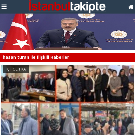
hasan turan ile İlişkili Haberler
İÇ POLİTİKA