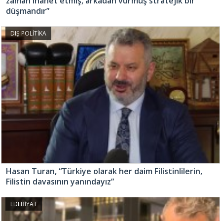
zaman ihanet etmiş, arkadan vurmuş stratejik bir
düşmandır”
DIŞ POLİTİKA
Hasan Turan, “Türkiye olarak her daim Filistinlilerin,
Filistin davasının yanındayız”
EDEBİYAT