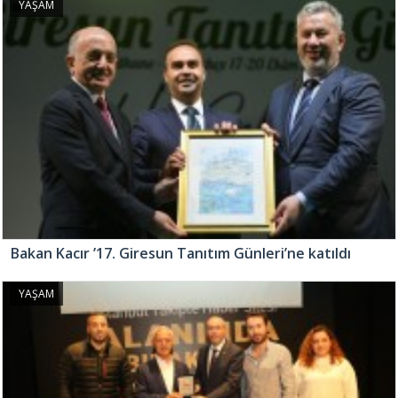
YAŞAM
Bakan Kacır ’17. Giresun Tanıtım Günleri’ne katıldı
YAŞAM