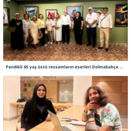
Pendikli 65 yaş üstü ressamların eserleri Dolmabahçe Sarayı’na taşındı