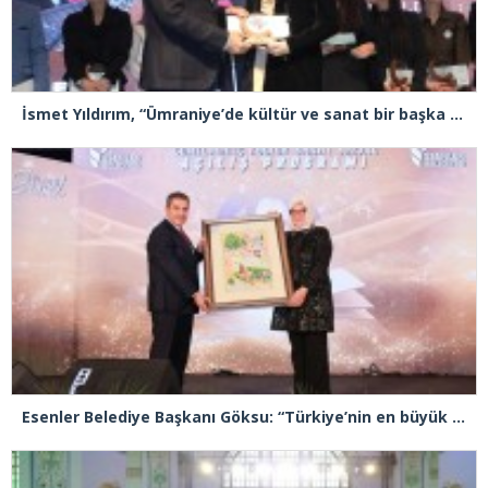
İsmet Yıldırım, “Ümraniye’de kültür ve sanat bir başka yaşanıyor”
Esenler Belediye Başkanı Göksu: “Türkiye’nin en büyük kütüphanelerinden bir tanesine Cemil Meriç ismini vereceğiz”