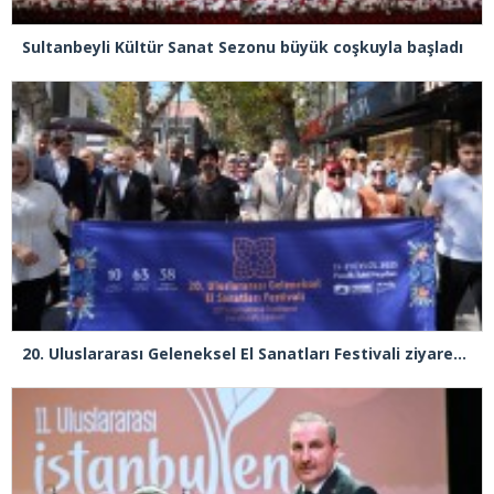
Sultanbeyli Kültür Sanat Sezonu büyük coşkuyla başladı
20. Uluslararası Geleneksel El Sanatları Festivali ziyaretçi rekoru kırdı