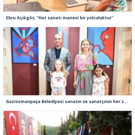
Ebru Açıkgöz, “Hat sanatı manevi bir yolculuktur”
Gaziosmanpaşa Belediyesi sanatın ve sanatçının her zaman yanında