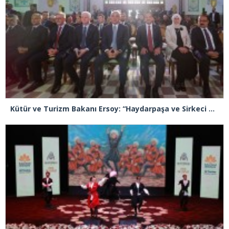
Kütür ve Turizm Bakanı Ersoy: “Haydarpaşa ve Sirkeci Garı bizlere Sultan 2. Abdülhamid’in mirası ve emaneti”