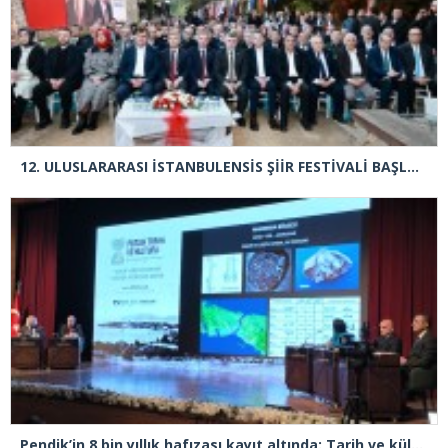
12.⁠ ⁠ULUSLARARASI İSTANBULENSİS ŞİİR FESTİVALİ BAŞLADI
Pendik’in 8 bin yıllık hafızası kayıt altında: Tarih ve kültür sempozyumda buluştu