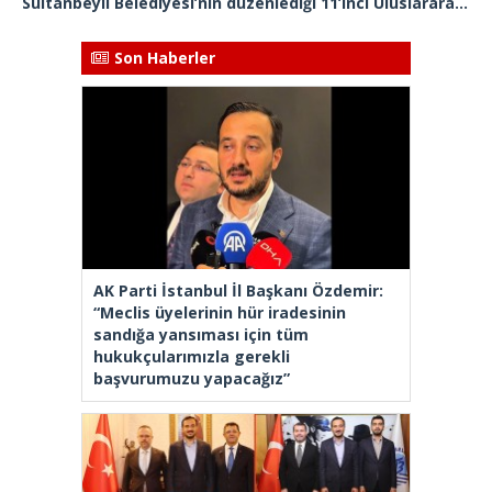
Sultanbeyli Belediyesi’nin düzenlediği 11’inci ⁠Uluslararası İstanbulensis Şiir Festivali sona erdi
Son Haberler
AK Parti İstanbul İl Başkanı Özdemir:
“Meclis üyelerinin hür iradesinin
sandığa yansıması için tüm
hukukçularımızla gerekli
başvurumuzu yapacağız”