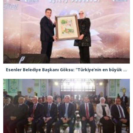
Esenler Belediye Başkanı Göksu: “Türkiye’nin en büyük kütüphanelerinden bir tanesine Cemil Meriç ismini vereceğiz”