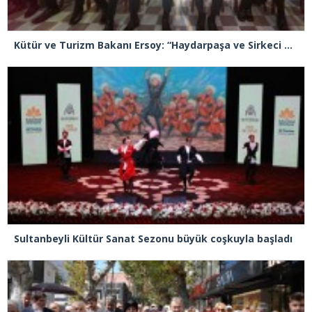
Kütür ve Turizm Bakanı Ersoy: “Haydarpaşa ve Sirkeci Garı bizlere Sultan 2. Abdülhamid’in mirası ve emaneti”
Sultanbeyli Kültür Sanat Sezonu büyük coşkuyla başladı