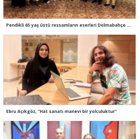
Pendikli 65 yaş üstü ressamların eserleri Dolmabahçe Sarayı’na taşındı
Ebru Açıkgöz, “Hat sanatı manevi bir yolculuktur”