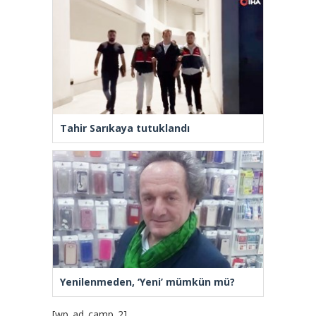
Tahir Sarıkaya tutuklandı
Yenilenmeden, ‘Yeni’ mümkün mü?
[wp_ad_camp_2]