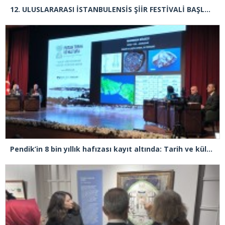
12.⁠ ⁠ULUSLARARASI İSTANBULENSİS ŞİİR FESTİVALİ BAŞLADI
Pendik’in 8 bin yıllık hafızası kayıt altında: Tarih ve kültür sempozyumda buluştu