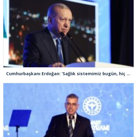
Cumhurbaşkanı Erdoğan: ‘Sağlık sistemimiz bugün, hiç olmadığı kadar güçlüdür, dayanıklıdır’