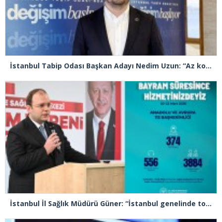
İstanbul Tabip Odası Başkan Adayı Nedim Uzun: “Az konuşacağız çok icraat yapacağız”
İstanbul İl Sağlık Müdürü Güner: “İstanbul genelinde toplam 48 bin 816 sağlık personelimiz bayram süresince görev başındadır”