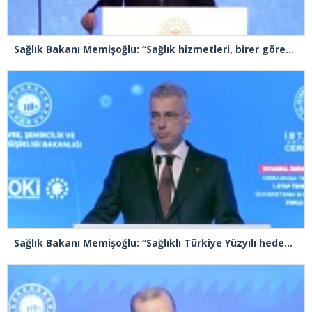
Sağlık Bakanı Memişoğlu: “Sağlık hizmetleri, birer görev olmakla birlikte, birer sorumluluk ve emanet bilinci de taşımaktadır”
Sağlık Bakanı Memişoğlu: “Sağlıklı Türkiye Yüzyılı hedefleri için gece gündüz çalışmaya devam ediyoruz”