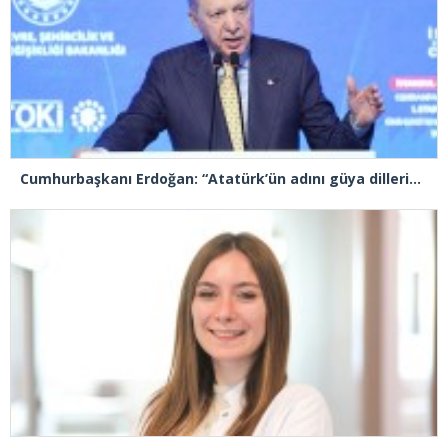
Cumhurbaşkanı Erdoğan: “Atatürk’ün adını güya dillerinden düşürmeyenler, mirasına sahip çıkmadı”