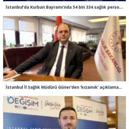
İstanbul’da Kurban Bayramı’nda 54 bin 334 sağlık personeli görev yapacak
İstanbul İl Sağlık Müdürü Güner’den ‘kızamık’ açıklaması: “Problemimiz yok, takipteyiz”