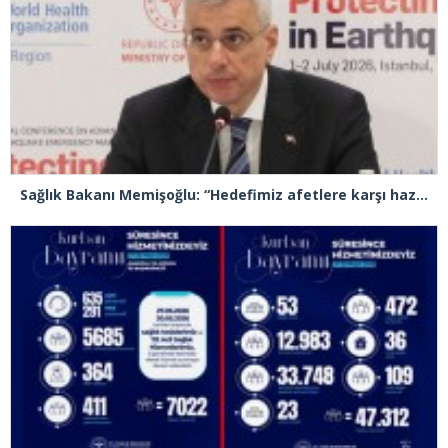
Sağlık Bakanı Memişoğlu: “Hedefimiz afetlere karşı hazırlıklı, dirençli ve sürdürülebilir bir sağlık sistemi inşa etmek”