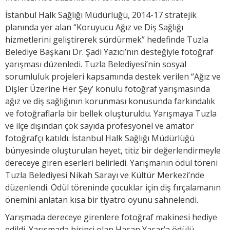
İstanbul Halk Sağlığı Müdürlüğü, 2014-17 stratejik
planında yer alan “Koruyucu Ağız ve Diş Sağlığı
hizmetlerini geliştirerek sürdürmek” hedefinde Tuzla
Belediye Başkanı Dr. Şadi Yazıcı’nın desteğiyle fotoğraf
yarışması düzenledi. Tuzla Belediyesi’nin sosyal
sorumluluk projeleri kapsamında destek verilen “Ağız ve
Dişler Üzerine Her Şey’ konulu fotoğraf yarışmasında
ağız ve diş sağlığının korunması konusunda farkındalık
ve fotoğraflarla bir bellek oluşturuldu. Yarışmaya Tuzla
ve ilçe dışından çok sayıda profesyonel ve amatör
fotoğrafçı katıldı. İstanbul Halk Sağlığı Müdürlüğü
bünyesinde oluşturulan heyet, titiz bir değerlendirmeyle
dereceye giren eserleri belirledi. Yarışmanın ödül töreni
Tuzla Belediyesi Nikah Sarayı ve Kültür Merkezi’nde
düzenlendi. Ödül töreninde çocuklar için diş fırçalamanın
önemini anlatan kısa bir tiyatro oyunu sahnelendi.
Yarışmada dereceye girenlere fotoğraf makinesi hediye
edildi. Yarışmada birinci olan Hasan Yaşar’a ödülü