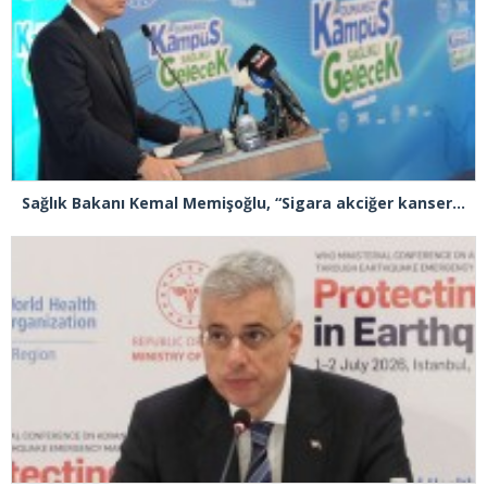
Sağlık Bakanı Kemal Memişoğlu, “Sigara akciğer kanserinde Türkiye’yi dünyada 1 numara yaptı”