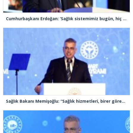
Cumhurbaşkanı Erdoğan: ‘Sağlık sistemimiz bugün, hiç olmadığı kadar güçlüdür, dayanıklıdır’
Sağlık Bakanı Memişoğlu: “Sağlık hizmetleri, birer görev olmakla birlikte, birer sorumluluk ve emanet bilinci de taşımaktadır”