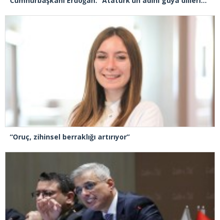
Cumhurbaşkanı Erdoğan: “Atatürk’ün adını güya dillerinden düşürmeyenler, mirasına sahip çıkmadı”
“Oruç, zihinsel berraklığı artırıyor”