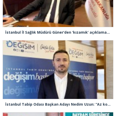
İstanbul İl Sağlık Müdürü Güner’den ‘kızamık’ açıklaması: “Problemimiz yok, takipteyiz”
İstanbul Tabip Odası Başkan Adayı Nedim Uzun: “Az konuşacağız çok icraat yapacağız”