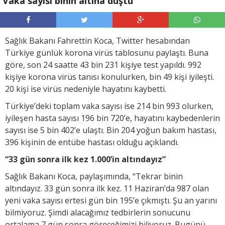
Vaka sayısı binin altına düştü
Sağlık Bakanı Fahrettin Koca, Twitter hesabından
Türkiye günlük korona virüs tablosunu paylaştı. Buna
göre, son 24 saatte 43 bin 231 kişiye test yapıldı. 992
kişiye korona virüs tanısı konulurken, bin 49 kişi iyileşti.
20 kişi ise virüs nedeniyle hayatını kaybetti.
Türkiye’deki toplam vaka sayısı ise 214 bin 993 olurken,
iyileşen hasta sayısı 196 bin 720’e, hayatını kaybedenlerin
sayısı ise 5 bin 402’e ulaştı. Bin 204 yoğun bakım hastası,
396 kişinin de entübe hastası olduğu açıklandı.
“33 gün sonra ilk kez 1.000’in altındayız”
Sağlık Bakanı Koca, paylaşımında, “Tekrar binin
altındayız. 33 gün sonra ilk kez. 11 Haziran’da 987 olan
yeni vaka sayısı ertesi gün bin 195’e çıkmıştı. Şu an yarını
bilmiyoruz. Şimdi alacağımız tedbirlerin sonucunu
ortalama 7 gün sonra göreceğimizi biliyoruz. Bugünü