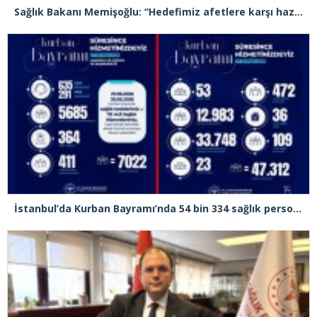
Sağlık Bakanı Memişoğlu: “Hedefimiz afetlere karşı hazırlıklı, dirençli ve sürdürülebilir bir sağlık sistemi inşa etmek”
İstanbul’da Kurban Bayramı’nda 54 bin 334 sağlık personeli görev yapacak