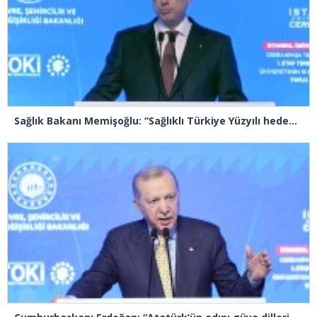
Sağlık Bakanı Memişoğlu: “Sağlıklı Türkiye Yüzyılı hedefleri için gece gündüz çalışmaya devam ediyoruz”