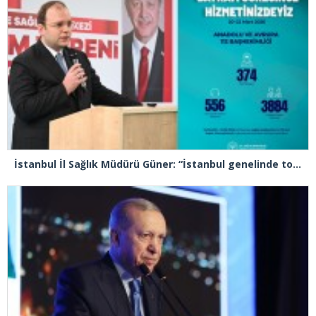
İstanbul İl Sağlık Müdürü Güner: “İstanbul genelinde toplam 48 bin 816 sağlık personelimiz bayram süresince görev başındadır”