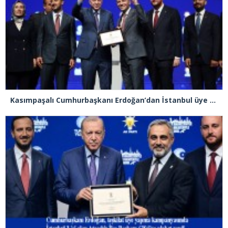
Kasımpaşalı Cumhurbaşkanı Erdoğan’dan İstanbul üye birincisi Beyoğlu İlçe Başkanı Kasım Fırat’a plaket