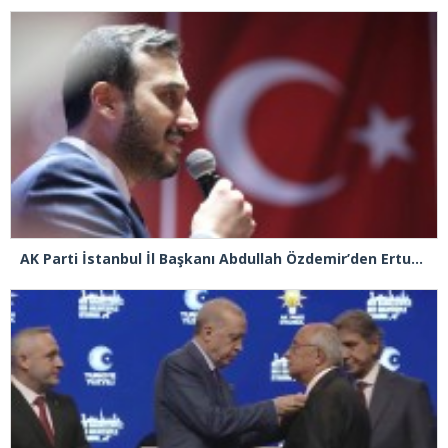
AK Parti İstanbul İl Başkanı Abdullah Özdemir’den Ertuğrul Özkök’e “Franco” tepkisi