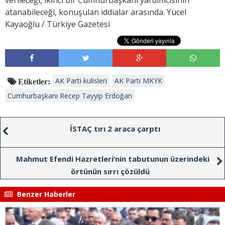
verileceği, ikinci bir Cumhurbaşkanı yardımcısının
atanabileceği, konuşulan iddialar arasında. Yücel
Kayaoğlu / Türkiye Gazetesi
AK Parti kulisleri
AK Parti MKYK
Etiketler:
Cumhurbaşkanı Recep Tayyip Erdoğan
İSTAÇ tırı 2 araca çarptı
Mahmut Efendi Hazretleri’nin tabutunun üzerindeki
örtünün sırrı çözüldü
Benzer Haberler