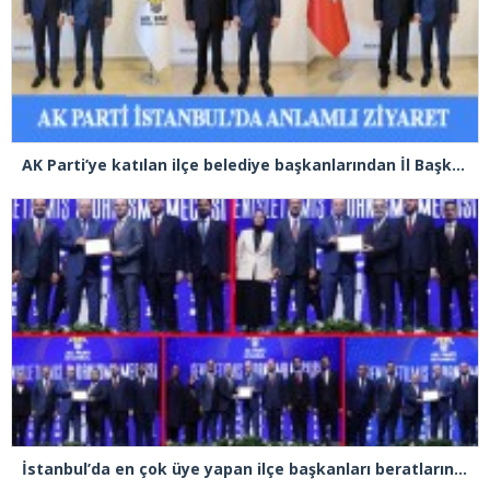
AK Parti’ye katılan ilçe belediye başkanlarından İl Başkanı Özdemir’e ziyaret
İstanbul’da en çok üye yapan ilçe başkanları beratlarını Cumhurbaşkanı Erdoğan’ın elinden aldı