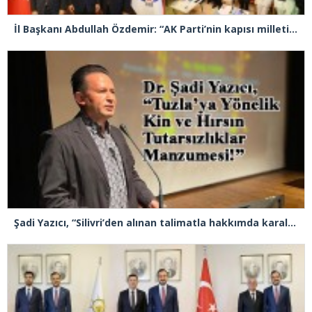
İl Başkanı Abdullah Özdemir: “AK Parti’nin kapısı milletine hizmet etmek isteyen herkese açıktır”
Şadi Yazıcı, “Silivri’den alınan talimatla hakkımda karalama kampanyası yürütülüyor”