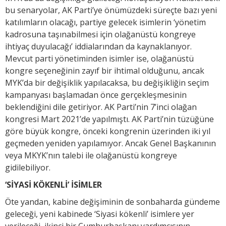
bu senaryolar, AK Parti’ye önümüzdeki süreçte bazı yeni
katılımların olacağı, partiye gelecek isimlerin ‘yönetim
kadrosuna taşınabilmesi için olağanüstü kongreye
ihtiyaç duyulacağı’ iddialarından da kaynaklanıyor.
Mevcut parti yönetiminden isimler ise, olağanüstü
kongre seçeneğinin zayıf bir ihtimal olduğunu, ancak
MYK’da bir değişiklik yapılacaksa, bu değişikliğin seçim
kampanyası başlamadan önce gerçekleşmesinin
beklendiğini dile getiriyor. AK Parti’nin 7’inci olağan
kongresi Mart 2021’de yapılmıştı. AK Parti’nin tüzüğüne
göre büyük kongre, önceki kongrenin üzerinden iki yıl
geçmeden yeniden yapılamıyor. Ancak Genel Başkanının
veya MKYK’nın talebi ile olağanüstü kongreye
gidilebiliyor.
‘SİYASİ KÖKENLİ’ İSİMLER
Öte yandan, kabine değişiminin de sonbaharda gündeme
geleceği, yeni kabinede ‘Siyasi kökenli’ isimlere yer