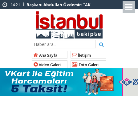
14:20 -
Şadi Yazıcı, “Silivri’den alınan talimatla
hakkımda karalama kampanyası yürütülüyor”
12:12 -
AK Parti’ye katılan ilçe belediye
başkanlarından İl Başkanı Özdemir’e ziyaret
01:00 -
Tuzla Belediye Başkanı Eren Ali
Bingöl’den İBB’ye tepki
Ana Sayfa
İletişim
12:26 -
İstanbul Emniyet Müdürlüğünden
Video Galeri
Foto Galeri
“Gök Kubbe’de, Mavi Vatan’da, Şanlı Topraklarda:
İstanbul Emniyeti Her Yerde” paylaşımı
19:26 -
Çekmeköy Belediye Başkanı Orhan
Çerkez AK Parti’ye katıldı
16:56 -
İstanbul’da 4 CHP’li belediye başkanı
AK Parti’ye katılıyor
15:03 -
Çekmeköy Belediyesi’nden hafriyat
çökmesine ilişkin açıklama