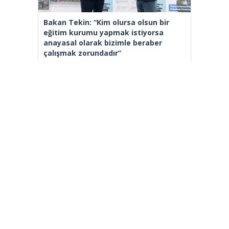
Bakan Tekin: “Kim olursa olsun bir
eğitim kurumu yapmak istiyorsa
anayasal olarak bizimle beraber
çalışmak zorundadır”
[wp_ad_camp_2]
Gazete Manşetleri
Günlük Burç Yorumları
Haber Gönder
İletişim
Sitene Ekle
TCMB Döviz Kurları & Döviz Çevirici
Tüm Manşetler
Tüm Yazarlar
istanbultakipte.com © 2020 Tüm Hakları saklıdır, kaynak
gösterilmeden içerik kopyalanamaz.
selyus