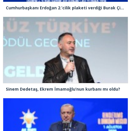
Cumhurbaşkanı Erdoğan 2.’cilik plaketi verdiği Burak Çifci’den Ataşehir seçimlerini kazanma sözünü aldı
Sinem Dedetaş, Ekrem İmamoğlu’nun kurbanı mı oldu?