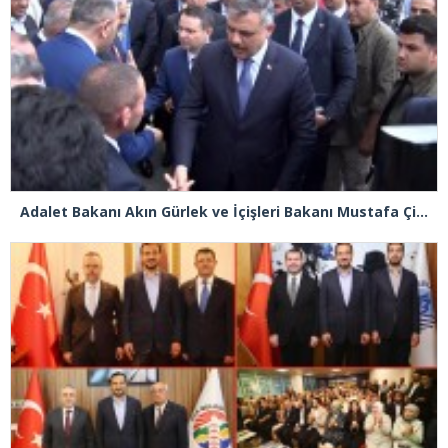
Adalet Bakanı Akın Gürlek ve İçişleri Bakanı Mustafa Çiftçi Esenyurt’ta