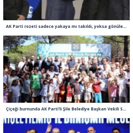
AK Parti rozeti sadece yakaya mı takıldı, yoksa gönüle takılmadı mı?
Çiçeği burnunda AK Parti’li Şile Belediye Başkan Vekili Sacit Terzi, teşkilatlarla piknikte buluştu