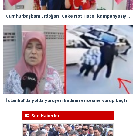
Cumhurbaşkanı Erdoğan “Cake Not Hate” kampanyasıyla tanınan Joshua Harris’i kabul etti
İstanbul’da yolda yürüyen kadının ensesine vurup kaçtı
Son Haberler