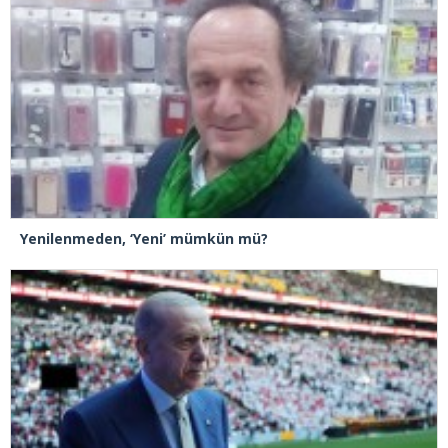
Yenilenmeden, ‘Yeni’ mümkün mü?