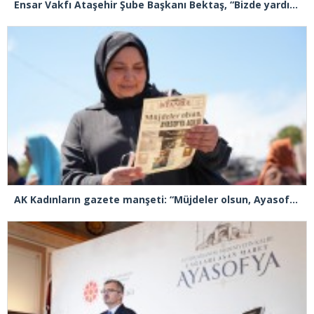
Ensar Vakfı Ataşehir Şube Başkanı Bektaş, “Bizde yardım kelimesi yok, bizde paylaşmak ve hediyeleşmek var”
AK Kadınların gazete manşeti: “Müjdeler olsun, Ayasofya açıldı”