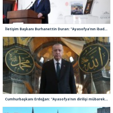
İletişim Başkanı Burhanettin Duran: “Ayasofya’nın ibadete açılması adeta bir Kızılelma’ydı”
Cumhurbaşkanı Erdoğan: “Ayasofya’nın dirilişi mübarek olsun”