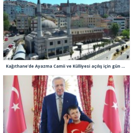
Kağıthane’de Ayazma Camii ve Külliyesi açılış için gün sayıyor