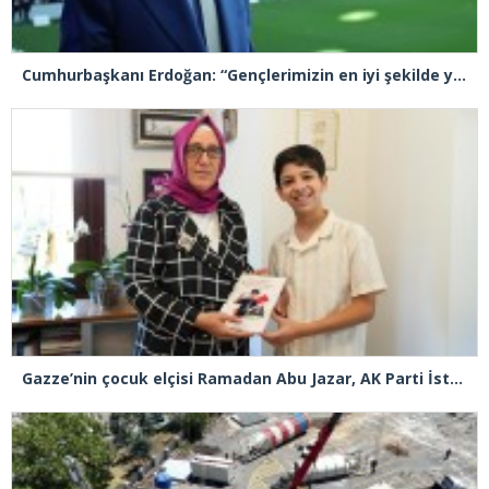
Cumhurbaşkanı Erdoğan: “Gençlerimizin en iyi şekilde yetişmeniz için tüm gücümüzle çalışıyoruz”
Gazze’nin çocuk elçisi Ramadan Abu Jazar, AK Parti İstanbul İl Başkanlığını ziyaret etti