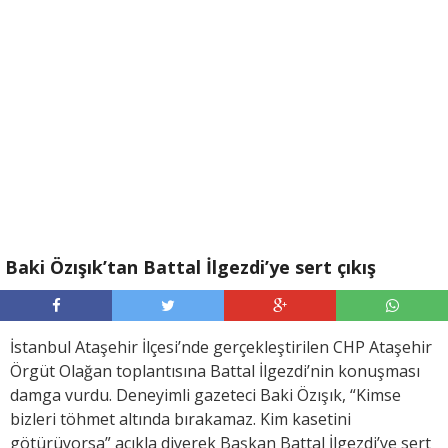
Baki Özışık’tan Battal İlgezdi’ye sert çıkış
İstanbul Ataşehir İlçesi’nde gerçekleştirilen CHP Ataşehir
Örgüt Olağan toplantısına Battal İlgezdi’nin konuşması
damga vurdu. Deneyimli gazeteci Baki Özışık, “Kimse
bizleri töhmet altında bırakamaz. Kim kasetini
götürüyorsa” açıkla diyerek Başkan Battal İlgezdi’ye sert