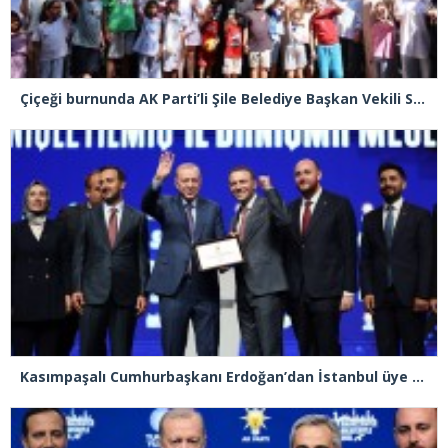
Çiçeği burnunda AK Parti’li Şile Belediye Başkan Vekili Sacit Terzi, teşkilatlarla piknikte buluştu
Kasımpaşalı Cumhurbaşkanı Erdoğan’dan İstanbul üye birincisi Beyoğlu İlçe Başkanı Kasım Fırat’a plaket