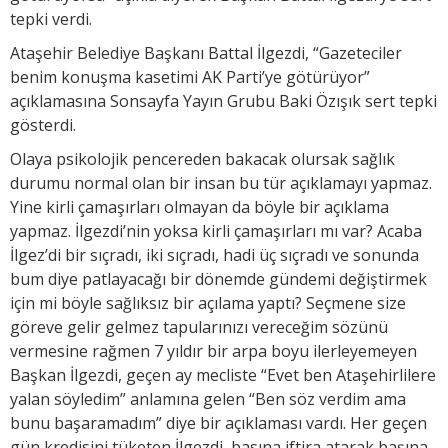
tepki verdi.
Ataşehir Belediye Başkanı Battal İlgezdi, “Gazeteciler
benim konuşma kasetimi AK Parti’ye götürüyor”
açıklamasına Sonsayfa Yayın Grubu Baki Özışık sert tepki
gösterdi.
Olaya psikolojik pencereden bakacak olursak sağlık
durumu normal olan bir insan bu tür açıklamayı yapmaz.
Yine kirli çamaşırları olmayan da böyle bir açıklama
yapmaz. İlgezdi’nin yoksa kirli çamaşırları mı var? Acaba
İlgez’di bir sıçradı, iki sıçradı, hadi üç sıçradı ve sonunda
bum diye patlayacağı bir dönemde gündemi değiştirmek
için mi böyle sağlıksız bir açılama yaptı? Seçmene size
göreve gelir gelmez tapularınızı vereceğim sözünü
vermesine rağmen 7 yıldır bir arpa boyu ilerleyemeyen
Başkan İlgezdi, geçen ay mecliste “Evet ben Ataşehirlilere
yalan söyledim” anlamına gelen “Ben söz verdim ama
bunu başaramadım” diye bir açıklaması vardı. Her geçen
gün kredisini tüketen İlgezdi, basına iftira atarak başına