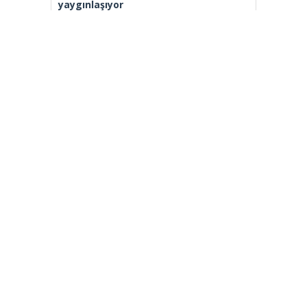
yaygınlaşıyor
Heybeliada Deniz Harp Okulu’nda
çıkan yangın söndürüldü