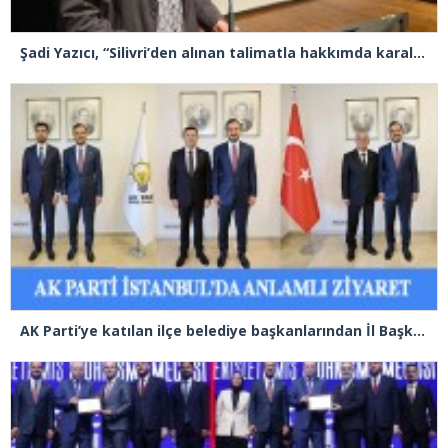
Şadi Yazıcı, “Silivri’den alınan talimatla hakkımda karalama kampanyası yürütülüyor”
AK Parti’ye katılan ilçe belediye başkanlarından İl Başkanı Özdemir’e ziyaret