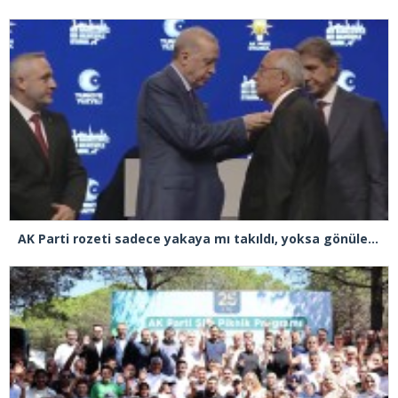
AK Parti rozeti sadece yakaya mı takıldı, yoksa gönüle takılmadı mı?