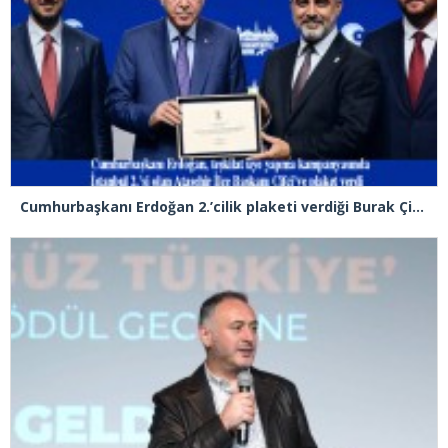
Cumhurbaşkanı Erdoğan 2.’cilik plaketi verdiği Burak Çifci’den Ataşehir seçimlerini kazanma sözünü aldı