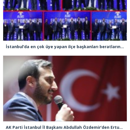
İstanbul’da en çok üye yapan ilçe başkanları beratlarını Cumhurbaşkanı Erdoğan’ın elinden aldı
AK Parti İstanbul İl Başkanı Abdullah Özdemir’den Ertuğrul Özkök’e “Franco” tepkisi