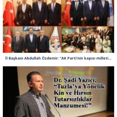
İl Başkanı Abdullah Özdemir: “AK Parti’nin kapısı milletine hizmet etmek isteyen herkese açıktır”