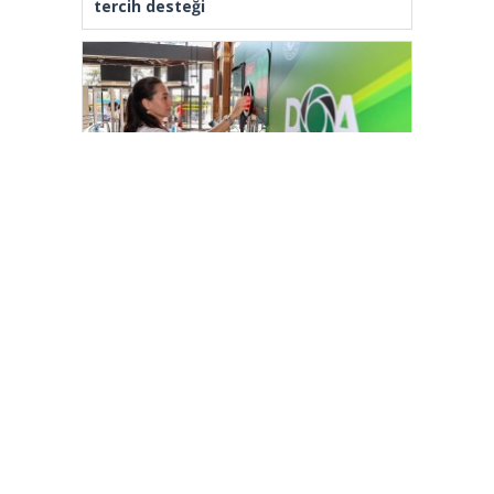
tercih desteği
Beykoz’da DOA makineleri
yaygınlaşıyor