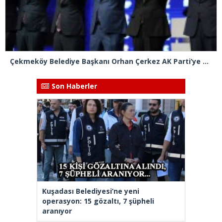
Çekmeköy Belediye Başkanı Orhan Çerkez AK Parti’ye katıldı
Son Haberler
Kuşadası Belediyesi’ne yeni
operasyon: 15 gözaltı, 7 şüpheli
aranıyor