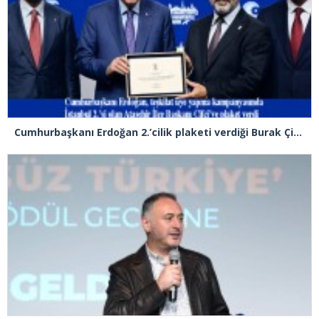
Cumhurbaşkanı Erdoğan 2.’cilik plaketi verdiği Burak Çifci’den Ataşehir seçimlerini kazanma sözünü aldı