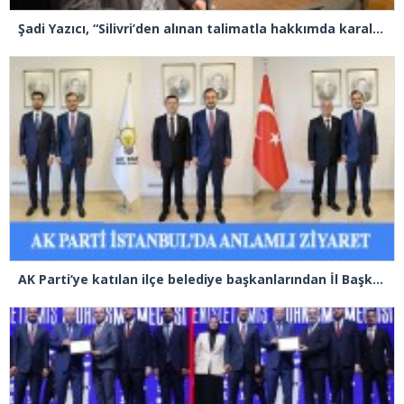
Şadi Yazıcı, “Silivri’den alınan talimatla hakkımda karalama kampanyası yürütülüyor”
AK Parti’ye katılan ilçe belediye başkanlarından İl Başkanı Özdemir’e ziyaret