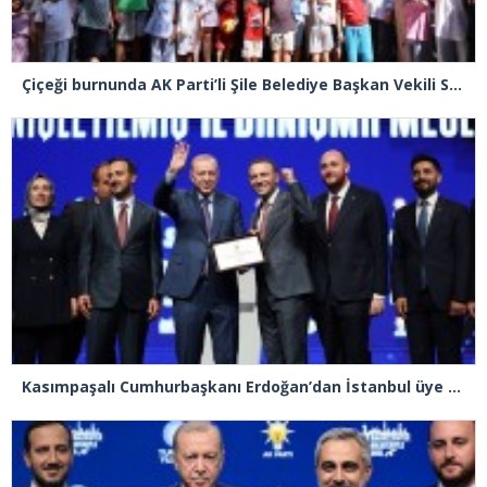
Çiçeği burnunda AK Parti’li Şile Belediye Başkan Vekili Sacit Terzi, teşkilatlarla piknikte buluştu
Kasımpaşalı Cumhurbaşkanı Erdoğan’dan İstanbul üye birincisi Beyoğlu İlçe Başkanı Kasım Fırat’a plaket