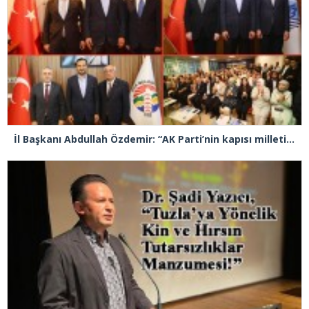
İl Başkanı Abdullah Özdemir: “AK Parti’nin kapısı milletine hizmet etmek isteyen herkese açıktır”