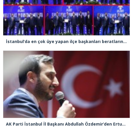
İstanbul’da en çok üye yapan ilçe başkanları beratlarını Cumhurbaşkanı Erdoğan’ın elinden aldı
AK Parti İstanbul İl Başkanı Abdullah Özdemir’den Ertuğrul Özkök’e “Franco” tepkisi