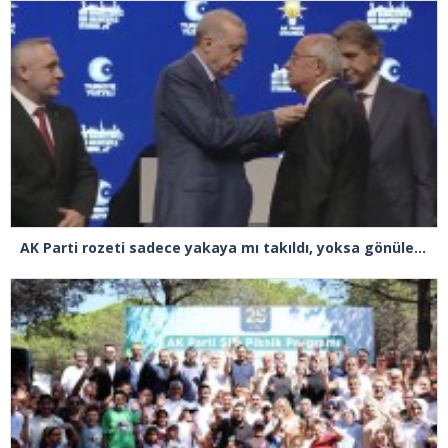
AK Parti rozeti sadece yakaya mı takıldı, yoksa gönüle takılmadı mı?