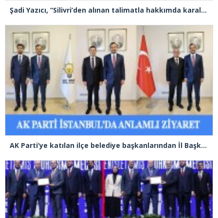
Şadi Yazıcı, “Silivri’den alınan talimatla hakkımda karalama kampanyası yürütülüyor”
AK Parti’ye katılan ilçe belediye başkanlarından İl Başkanı Özdemir’e ziyaret