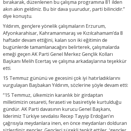
bırakarak, düzenlenen bu çalışma programına 81 ilden
akın akın geldiniz. Bu bir dava şuurudur, parti bilincidir.”
diye konuştu.
Yıldırım, gençlere yönelik çalışmaların Erzurum,
Afyonkarahisar, Kahramanmaraş ve Kızılcahamam’da 8
haftadır devam ettiğini, kalan son iki eğitimin de
bugünlerde tamamlanacağını belirterek, çalışmalarda
emeği geçen AK Parti Genel Merkez Gençlik Kolları
Başkanı Melih Ecertaş ve çalışma arkadaşlarına teşekkür
etti.
15 Temmuz gününü ve gecesini çok iyi hatırladıklarını
vurgulayan Başbakan Yıldırım, sözlerine şöyle devam etti:
“15 Temmuz, ülkemizin karanlık bir girdaptan
milletimizin cesareti, feraseti ve basiretiyle kurtulduğu
gündür. AK Parti davasının kurucu Genel Başkanı,
liderimiz Türkiye sevdalısı Recep Tayyip Erdoğan’ın
çağrısıyla meydanlara inen, en önce meydanları dolduran
sizlerdiniz gençler. Gençleri sürekli tenkit ettiler, ‘gençler