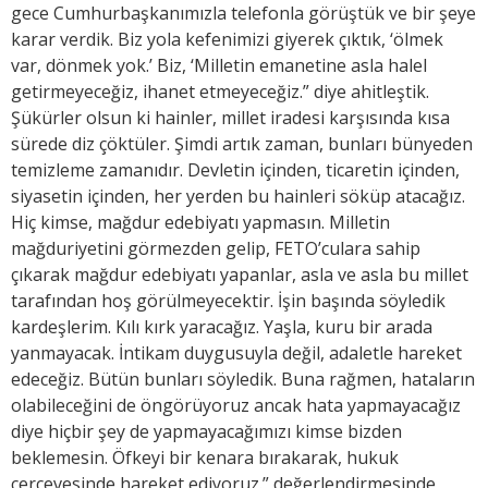
gece Cumhurbaşkanımızla telefonla görüştük ve bir şeye
karar verdik. Biz yola kefenimizi giyerek çıktık, ‘ölmek
var, dönmek yok.’ Biz, ‘Milletin emanetine asla halel
getirmeyeceğiz, ihanet etmeyeceğiz.” diye ahitleştik.
Şükürler olsun ki hainler, millet iradesi karşısında kısa
sürede diz çöktüler. Şimdi artık zaman, bunları bünyeden
temizleme zamanıdır. Devletin içinden, ticaretin içinden,
siyasetin içinden, her yerden bu hainleri söküp atacağız.
Hiç kimse, mağdur edebiyatı yapmasın. Milletin
mağduriyetini görmezden gelip, FETO’culara sahip
çıkarak mağdur edebiyatı yapanlar, asla ve asla bu millet
tarafından hoş görülmeyecektir. İşin başında söyledik
kardeşlerim. Kılı kırk yaracağız. Yaşla, kuru bir arada
yanmayacak. İntikam duygusuyla değil, adaletle hareket
edeceğiz. Bütün bunları söyledik. Buna rağmen, hataların
olabileceğini de öngörüyoruz ancak hata yapmayacağız
diye hiçbir şey de yapmayacağımızı kimse bizden
beklemesin. Öfkeyi bir kenara bırakarak, hukuk
çerçevesinde hareket ediyoruz.” değerlendirmesinde