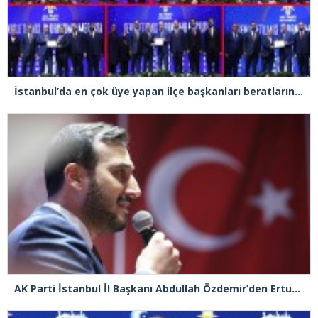
İstanbul’da en çok üye yapan ilçe başkanları beratlarını Cumhurbaşkanı Erdoğan’ın elinden aldı
AK Parti İstanbul İl Başkanı Abdullah Özdemir’den Ertuğrul Özkök’e “Franco” tepkisi