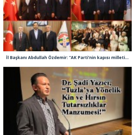
İl Başkanı Abdullah Özdemir: “AK Parti’nin kapısı milletine hizmet etmek isteyen herkese açıktır”