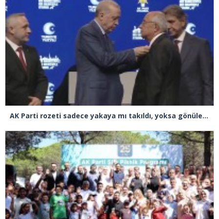
AK Parti rozeti sadece yakaya mı takıldı, yoksa gönüle takılmadı mı?