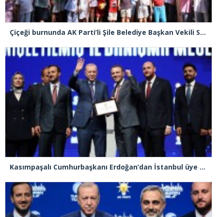
Çiçeği burnunda AK Parti’li Şile Belediye Başkan Vekili Sacit Terzi, teşkilatlarla piknikte buluştu
Kasımpaşalı Cumhurbaşkanı Erdoğan’dan İstanbul üye birincisi Beyoğlu İlçe Başkanı Kasım Fırat’a plaket