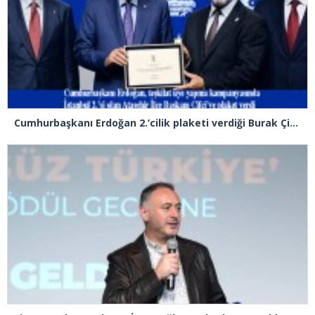
Cumhurbaşkanı Erdoğan 2.’cilik plaketi verdiği Burak Çifci’den Ataşehir seçimlerini kazanma sözünü aldı