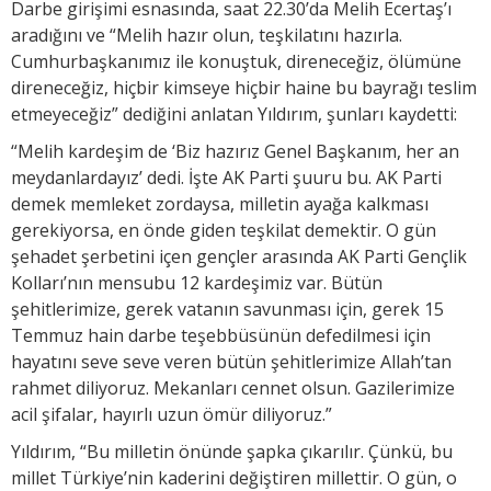
Darbe girişimi esnasında, saat 22.30’da Melih Ecertaş’ı
aradığını ve “Melih hazır olun, teşkilatını hazırla.
Cumhurbaşkanımız ile konuştuk, direneceğiz, ölümüne
direneceğiz, hiçbir kimseye hiçbir haine bu bayrağı teslim
etmeyeceğiz” dediğini anlatan Yıldırım, şunları kaydetti:
“Melih kardeşim de ‘Biz hazırız Genel Başkanım, her an
meydanlardayız’ dedi. İşte AK Parti şuuru bu. AK Parti
demek memleket zordaysa, milletin ayağa kalkması
gerekiyorsa, en önde giden teşkilat demektir. O gün
şehadet şerbetini içen gençler arasında AK Parti Gençlik
Kolları’nın mensubu 12 kardeşimiz var. Bütün
şehitlerimize, gerek vatanın savunması için, gerek 15
Temmuz hain darbe teşebbüsünün defedilmesi için
hayatını seve seve veren bütün şehitlerimize Allah’tan
rahmet diliyoruz. Mekanları cennet olsun. Gazilerimize
acil şifalar, hayırlı uzun ömür diliyoruz.”
Yıldırım, “Bu milletin önünde şapka çıkarılır. Çünkü, bu
millet Türkiye’nin kaderini değiştiren millettir. O gün, o