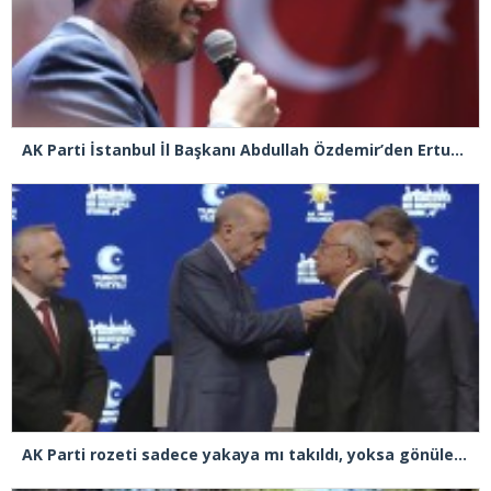
AK Parti İstanbul İl Başkanı Abdullah Özdemir’den Ertuğrul Özkök’e “Franco” tepkisi
AK Parti rozeti sadece yakaya mı takıldı, yoksa gönüle takılmadı mı?