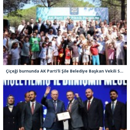
Çiçeği burnunda AK Parti’li Şile Belediye Başkan Vekili Sacit Terzi, teşkilatlarla piknikte buluştu