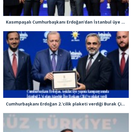
Kasımpaşalı Cumhurbaşkanı Erdoğan’dan İstanbul üye birincisi Beyoğlu İlçe Başkanı Kasım Fırat’a plaket
Cumhurbaşkanı Erdoğan 2.’cilik plaketi verdiği Burak Çifci’den Ataşehir seçimlerini kazanma sözünü aldı