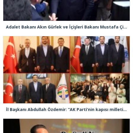
Adalet Bakanı Akın Gürlek ve İçişleri Bakanı Mustafa Çiftçi Esenyurt’ta
İl Başkanı Abdullah Özdemir: “AK Parti’nin kapısı milletine hizmet etmek isteyen herkese açıktır”