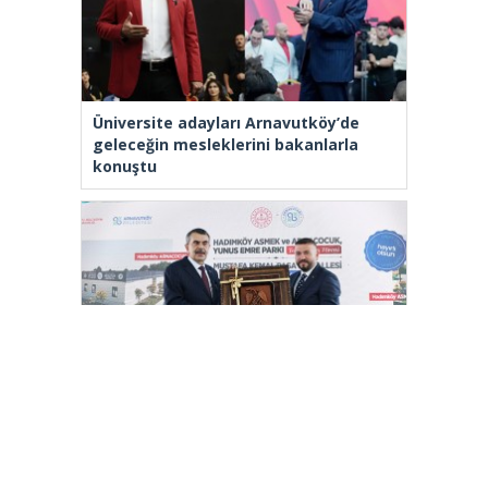
Üniversite adayları Arnavutköy’de
geleceğin mesleklerini bakanlarla
konuştu
Bakan Tekin: “Kim olursa olsun bir
eğitim kurumu yapmak istiyorsa
anayasal olarak bizimle beraber
çalışmak zorundadır”