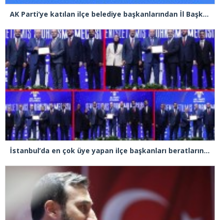
AK Parti’ye katılan ilçe belediye başkanlarından İl Başkanı Özdemir’e ziyaret
İstanbul’da en çok üye yapan ilçe başkanları beratlarını Cumhurbaşkanı Erdoğan’ın elinden aldı