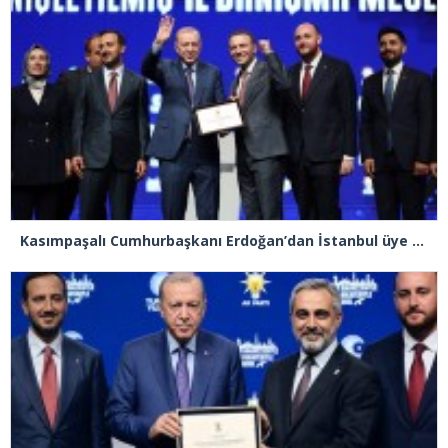
Kasımpaşalı Cumhurbaşkanı Erdoğan’dan İstanbul üye birincisi Beyoğlu İlçe Başkanı Kasım Fırat’a plaket