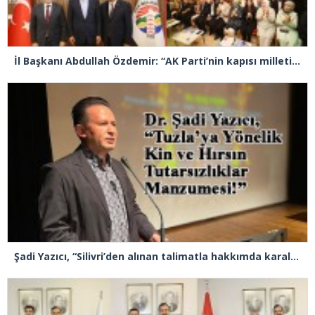
İl Başkanı Abdullah Özdemir: “AK Parti’nin kapısı milletine hizmet etmek isteyen herkese açıktır”
Şadi Yazıcı, “Silivri’den alınan talimatla hakkımda karalama kampanyası yürütülüyor”