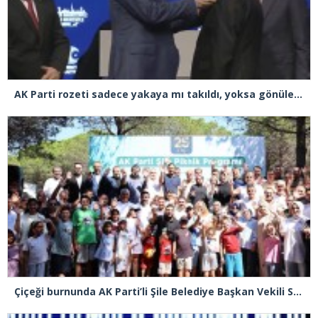
AK Parti rozeti sadece yakaya mı takıldı, yoksa gönüle takılmadı mı?
Çiçeği burnunda AK Parti’li Şile Belediye Başkan Vekili Sacit Terzi, teşkilatlarla piknikte buluştu