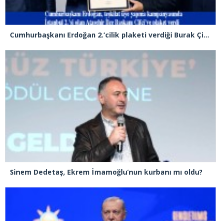
Cumhurbaşkanı Erdoğan 2.’cilik plaketi verdiği Burak Çifci’den Ataşehir seçimlerini kazanma sözünü aldı
Sinem Dedetaş, Ekrem İmamoğlu’nun kurbanı mı oldu?