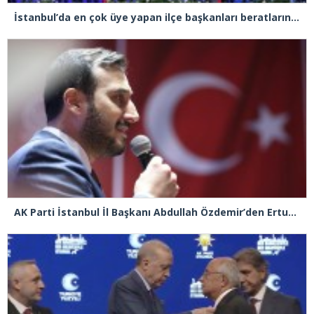
İstanbul’da en çok üye yapan ilçe başkanları beratlarını Cumhurbaşkanı Erdoğan’ın elinden aldı
AK Parti İstanbul İl Başkanı Abdullah Özdemir’den Ertuğrul Özkök’e “Franco” tepkisi