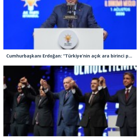
Cumhurbaşkanı Erdoğan: “Türkiye’nin açık ara birinci partisiyiz”