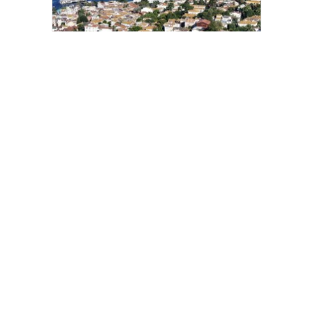
Heybeliada Deniz Harp Okulu’nda
çıkan yangın söndürüldü
AK Parti İstanbul İl Başkanı Özdemir:
“Meclis üyelerinin hür iradesinin
sandığa yansıması için tüm
hukukçularımızla gerekli
başvurumuzu yapacağız”