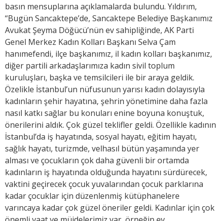
basın mensuplarına açıklamalarda bulundu. Yıldırım,
“Bugün Sancaktepe’de, Sancaktepe Belediye Başkanımız
Avukat Şeyma Döğücü’nün ev sahipliğinde, AK Parti
Genel Merkez Kadın Kolları Başkanı Selva Çam
hanımefendi, ilçe başkanımız, il kadın kolları başkanımız,
diğer partili arkadaşlarımıza kadın sivil toplum
kuruluşları, başka ve temsilcileri ile bir araya geldik.
Özelikle İstanbul’un nüfusunun yarısı kadın dolayısıyla
kadınların şehir hayatına, şehrin yönetimine daha fazla
nasıl katkı sağlar bu konuları enine boyuna konuştuk,
önerilerini aldık. Çok güzel teklifler geldi. Özellikle kadının
İstanbul’da iş hayatında, sosyal hayatı, eğitim hayatı,
sağlık hayatı, turizmde, velhasıl bütün yaşamında yer
alması ve çocukların çok daha güvenli bir ortamda
kadınların iş hayatında olduğunda hayatını sürdürecek,
vaktini geçirecek çocuk yuvalarından çocuk parklarına
kadar çocuklar için düzenlenmiş kütüphanelere
varıncaya kadar çok güzel öneriler geldi. Kadınlar için çok
önemli vaat ve müjdelerimiz var, örneğin ev