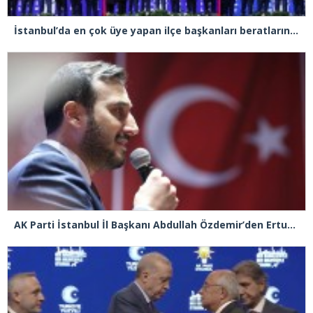
İstanbul’da en çok üye yapan ilçe başkanları beratlarını Cumhurbaşkanı Erdoğan’ın elinden aldı
AK Parti İstanbul İl Başkanı Abdullah Özdemir’den Ertuğrul Özkök’e “Franco” tepkisi