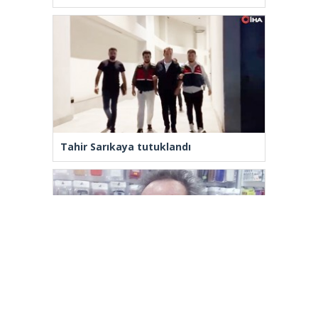
Tahir Sarıkaya tutuklandı
Yenilenmeden, ‘Yeni’ mümkün mü?