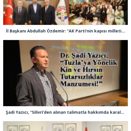
İl Başkanı Abdullah Özdemir: “AK Parti’nin kapısı milletine hizmet etmek isteyen herkese açıktır”
Şadi Yazıcı, “Silivri’den alınan talimatla hakkımda karalama kampanyası yürütülüyor”