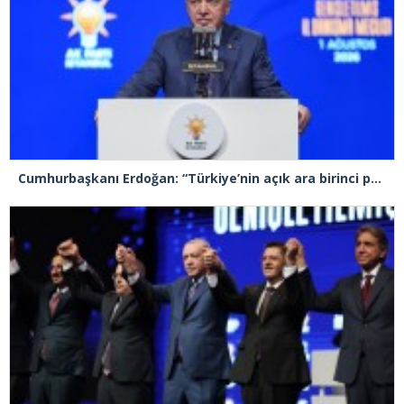
Cumhurbaşkanı Erdoğan: “Türkiye’nin açık ara birinci partisiyiz”