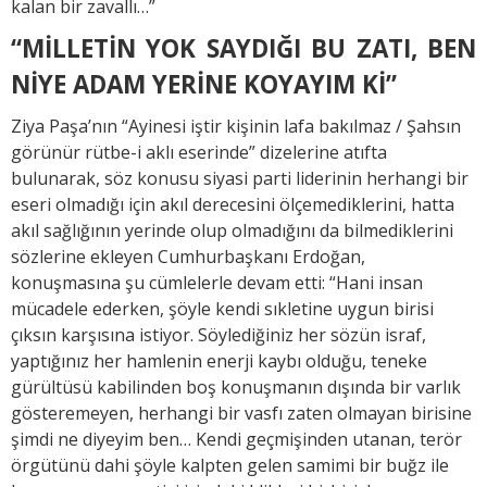
kalan bir zavallı…”
“MİLLETİN YOK SAYDIĞI BU ZATI, BEN
NİYE ADAM YERİNE KOYAYIM Kİ”
Ziya Paşa’nın “Ayinesi iştir kişinin lafa bakılmaz / Şahsın
görünür rütbe-i aklı eserinde” dizelerine atıfta
bulunarak, söz konusu siyasi parti liderinin herhangi bir
eseri olmadığı için akıl derecesini ölçemediklerini, hatta
akıl sağlığının yerinde olup olmadığını da bilmediklerini
sözlerine ekleyen Cumhurbaşkanı Erdoğan,
konuşmasına şu cümlelerle devam etti: “Hani insan
mücadele ederken, şöyle kendi sıkletine uygun birisi
çıksın karşısına istiyor. Söylediğiniz her sözün israf,
yaptığınız her hamlenin enerji kaybı olduğu, teneke
gürültüsü kabilinden boş konuşmanın dışında bir varlık
gösteremeyen, herhangi bir vasfı zaten olmayan birisine
şimdi ne diyeyim ben… Kendi geçmişinden utanan, terör
örgütünü dahi şöyle kalpten gelen samimi bir buğz ile