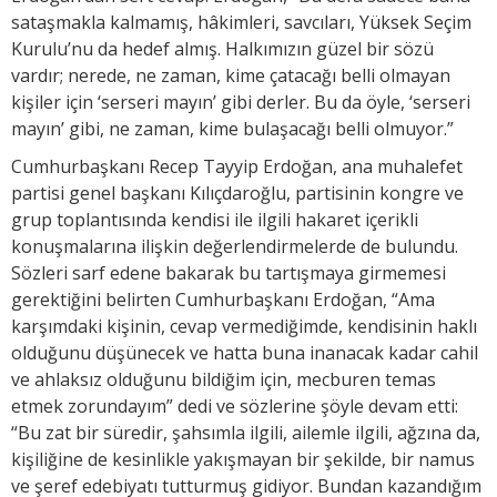
sataşmakla kalmamış, hâkimleri, savcıları, Yüksek Seçim
Kurulu’nu da hedef almış. Halkımızın güzel bir sözü
vardır; nerede, ne zaman, kime çatacağı belli olmayan
kişiler için ‘serseri mayın’ gibi derler. Bu da öyle, ‘serseri
mayın’ gibi, ne zaman, kime bulaşacağı belli olmuyor.”
Cumhurbaşkanı Recep Tayyip Erdoğan, ana muhalefet
partisi genel başkanı Kılıçdaroğlu, partisinin kongre ve
grup toplantısında kendisi ile ilgili hakaret içerikli
konuşmalarına ilişkin değerlendirmelerde de bulundu.
Sözleri sarf edene bakarak bu tartışmaya girmemesi
gerektiğini belirten Cumhurbaşkanı Erdoğan, “Ama
karşımdaki kişinin, cevap vermediğimde, kendisinin haklı
olduğunu düşünecek ve hatta buna inanacak kadar cahil
ve ahlaksız olduğunu bildiğim için, mecburen temas
etmek zorundayım” dedi ve sözlerine şöyle devam etti:
“Bu zat bir süredir, şahsımla ilgili, ailemle ilgili, ağzına da,
kişiliğine de kesinlikle yakışmayan bir şekilde, bir namus
ve şeref edebiyatı tutturmuş gidiyor. Bundan kazandığım