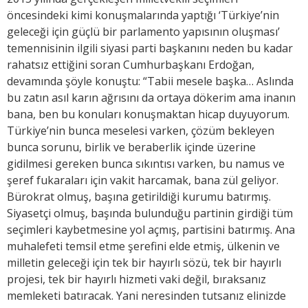
öncesindeki kimi konuşmalarında yaptığı ‘Türkiye’nin
geleceği için güçlü bir parlamento yapısının oluşması’
temennisinin ilgili siyasi parti başkanını neden bu kadar
rahatsız ettiğini soran Cumhurbaşkanı Erdoğan,
devamında şöyle konuştu: “Tabii mesele başka… Aslında
bu zatın asıl karın ağrısını da ortaya dökerim ama inanın
bana, ben bu konuları konuşmaktan hicap duyuyorum.
Türkiye’nin bunca meselesi varken, çözüm bekleyen
bunca sorunu, birlik ve beraberlik içinde üzerine
gidilmesi gereken bunca sıkıntısı varken, bu namus ve
şeref fukaraları için vakit harcamak, bana zül geliyor.
Bürokrat olmuş, başına getirildiği kurumu batırmış.
Siyasetçi olmuş, başında bulunduğu partinin girdiği tüm
seçimleri kaybetmesine yol açmış, partisini batırmış. Ana
muhalefeti temsil etme şerefini elde etmiş, ülkenin ve
milletin geleceği için tek bir hayırlı sözü, tek bir hayırlı
projesi, tek bir hayırlı hizmeti vaki değil, bıraksanız
memleketi batıracak. Yani neresinden tutsanız elinizde