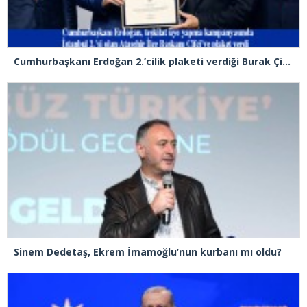
Cumhurbaşkanı Erdoğan 2.’cilik plaketi verdiği Burak Çifci’den Ataşehir seçimlerini kazanma sözünü aldı
Sinem Dedetaş, Ekrem İmamoğlu’nun kurbanı mı oldu?