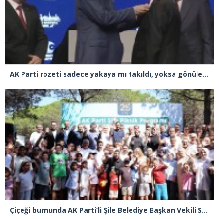
AK Parti rozeti sadece yakaya mı takıldı, yoksa gönüle takılmadı mı?
Çiçeği burnunda AK Parti’li Şile Belediye Başkan Vekili Sacit Terzi, teşkilatlarla piknikte buluştu