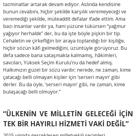
tazminatlar artarak devam ediyor. Aslında kendisine
bunun cevabını, hiçbir şekilde karşılık veremeyeceği ve
veremediği şekilde, müteaddit defalar ifade ettim. Ama
bazı insanlar vardır ya, hani yüzüne tükürsen “yağmur
yağıyor herhalde” der, bu da işte böyle pişkin bir tip.
Cehaletin ve çirkefliğin bir araya toplandığı bir kişiliğe,
hiçbir sözün kâfi gelmediğini, üzüntüyle görüyoruz. Bu
defa sadece bana sataşmakla kalmamış, hâkimleri,
savcıları, Yüksek Seçim Kurulu’nu da hedef almış.
Halkımızın güzel bir sözü vardır; nerede, ne zaman, kime
çatacağı belli olmayan kişiler için ‘serseri mayın’ gibi
derler. Bu da öyle, ‘serseri mayın’ gibi, ne zaman, kime
bulaşacağı belli olmuyor.”
“ÜLKENİN VE MİLLETİN GELECEĞİ İÇİN
TEK BİR HAYIRLI HİZMETİ VAKİ DEĞİL”
2015 yılında gerçekleşen milletvekili seçimleri