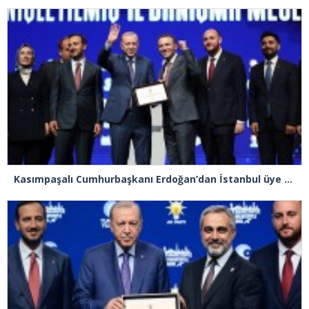
Kasımpaşalı Cumhurbaşkanı Erdoğan’dan İstanbul üye birincisi Beyoğlu İlçe Başkanı Kasım Fırat’a plaket