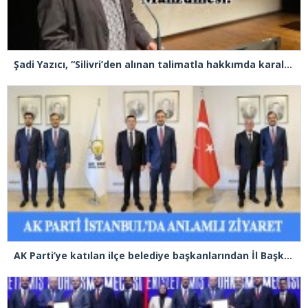
Şadi Yazıcı, “Silivri’den alınan talimatla hakkımda karalama kampanyası yürütülüyor”
AK Parti’ye katılan ilçe belediye başkanlarından İl Başkanı Özdemir’e ziyaret