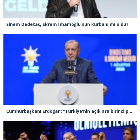
Sinem Dedetaş, Ekrem İmamoğlu’nun kurbanı mı oldu?
Cumhurbaşkanı Erdoğan: “Türkiye’nin açık ara birinci partisiyiz”