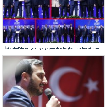
İstanbul’da en çok üye yapan ilçe başkanları beratlarını Cumhurbaşkanı Erdoğan’ın elinden aldı