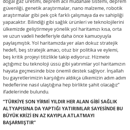
doğal gaz üretimi, deprem acil müdahale sistemi, deprem
güvenliği, genetik araştırmalar, nano malzeme, robotik
araştırmalar gibi pek çok farklı çalışmaya da ev sahipliği
yapacaktır. Bilindiği gibi sağlık ürünleri ve teknolojilerini
ülkemizde geliştirmeye yönelik yol haritamızı kısa, orta
ve uzun vadeli hedefleriyle daha önce kamuoyuyla
paylaşmıştık. Yol haritamızda yer alan dokuz stratejik
hedefi, beş stratejik amacı, otuz bir politika ve eylemi,
beş kritik projeyi titizlikle takip ediyoruz. Hizmete
açtığımız bu teknoloji üssü gibi yatırımlar yol haritamızın
hayata geçmesinde bize önemli destek sağlıyor. İnşallah
bu gayretlerimizin karşılığını aldıkça ülkemizin adım adım
hedeflerine nasıl ulaştığına hep birlikte şahit olacağız”
ifadelerinde bulundu.
“TÜRKİYE SON YİRMİ YILDIR HER ALAN GİBİ SAĞLIK
ALTYAPISINA DA YAPTIĞI YATIRIMLAR SAYESİNDE BU
BÜYÜK KRİZİ EN AZ KAYIPLA ATLATMAYI
BAŞARMIŞTIR”