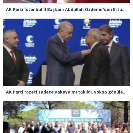
AK Parti İstanbul İl Başkanı Abdullah Özdemir’den Ertuğrul Özkök’e “Franco” tepkisi
AK Parti rozeti sadece yakaya mı takıldı, yoksa gönüle takılmadı mı?