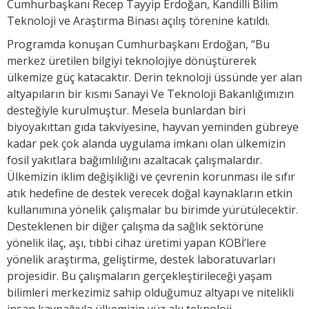
Cumhurbaşkanı Recep Tayyip Erdoğan, Kandilli Bilim
Teknoloji ve Araştırma Binası açılış törenine katıldı.
Programda konuşan Cumhurbaşkanı Erdoğan, “Bu
merkez üretilen bilgiyi teknolojiye dönüştürerek
ülkemize güç katacaktır. Derin teknoloji üssünde yer alan
altyapıların bir kısmı Sanayi Ve Teknoloji Bakanlığımızın
desteğiyle kurulmuştur. Mesela bunlardan biri
biyoyakıttan gıda takviyesine, hayvan yeminden gübreye
kadar pek çok alanda uygulama imkanı olan ülkemizin
fosil yakıtlara bağımlılığını azaltacak çalışmalardır.
Ülkemizin iklim değişikliği ve çevrenin korunması ile sıfır
atık hedefine de destek verecek doğal kaynakların etkin
kullanımına yönelik çalışmalar bu birimde yürütülecektir.
Desteklenen bir diğer çalışma da sağlık sektörüne
yönelik ilaç, aşı, tıbbi cihaz üretimi yapan KOBİ’lere
yönelik araştırma, geliştirme, destek laboratuvarları
projesidir. Bu çalışmaların gerçekleştirileceği yaşam
bilimleri merkezimiz sahip olduğumuz altyapı ve nitelikli
insan kaynağıyla ülkemizin yüz akı teknoloji