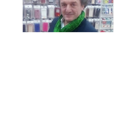
Yenilenmeden, ‘Yeni’ mümkün mü?
[wp_ad_camp_2]
Gazete Manşetleri
Günlük Burç Yorumları
Haber Gönder
İletişim
Sitene Ekle
TCMB Döviz Kurları & Döviz Çevirici
Tüm Manşetler
Tüm Yazarlar
istanbultakipte.com © 2020 Tüm Hakları saklıdır, kaynak
gösterilmeden içerik kopyalanamaz.