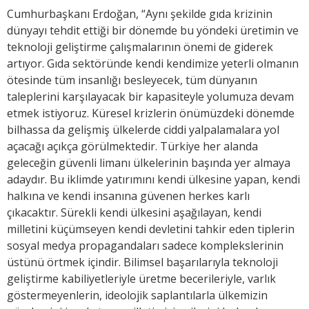
Cumhurbaşkanı Erdoğan, “Aynı şekilde gıda krizinin
dünyayı tehdit ettiği bir dönemde bu yöndeki üretimin ve
teknoloji geliştirme çalışmalarının önemi de giderek
artıyor. Gıda sektöründe kendi kendimize yeterli olmanın
ötesinde tüm insanlığı besleyecek, tüm dünyanın
taleplerini karşılayacak bir kapasiteyle yolumuza devam
etmek istiyoruz. Küresel krizlerin önümüzdeki dönemde
bilhassa da gelişmiş ülkelerde ciddi yalpalamalara yol
açacağı açıkça görülmektedir. Türkiye her alanda
geleceğin güvenli limanı ülkelerinin başında yer almaya
adaydır. Bu iklimde yatırımını kendi ülkesine yapan, kendi
halkına ve kendi insanına güvenen herkes karlı
çıkacaktır. Sürekli kendi ülkesini aşağılayan, kendi
milletini küçümseyen kendi devletini tahkir eden tiplerin
sosyal medya propagandaları sadece komplekslerinin
üstünü örtmek içindir. Bilimsel başarılarıyla teknoloji
geliştirme kabiliyetleriyle üretme becerileriyle, varlık
göstermeyenlerin, ideolojik saplantılarla ülkemizin