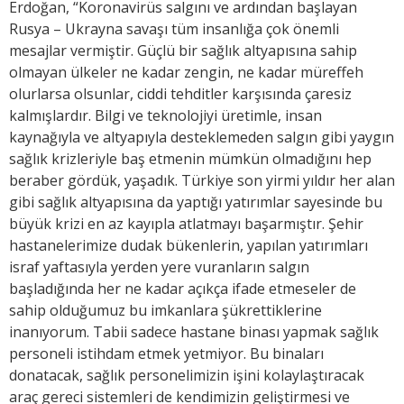
Erdoğan, “Koronavirüs salgını ve ardından başlayan
Rusya – Ukrayna savaşı tüm insanlığa çok önemli
mesajlar vermiştir. Güçlü bir sağlık altyapısına sahip
olmayan ülkeler ne kadar zengin, ne kadar müreffeh
olurlarsa olsunlar, ciddi tehditler karşısında çaresiz
kalmışlardır. Bilgi ve teknolojiyi üretimle, insan
kaynağıyla ve altyapıyla desteklemeden salgın gibi yaygın
sağlık krizleriyle baş etmenin mümkün olmadığını hep
beraber gördük, yaşadık. Türkiye son yirmi yıldır her alan
gibi sağlık altyapısına da yaptığı yatırımlar sayesinde bu
büyük krizi en az kayıpla atlatmayı başarmıştır. Şehir
hastanelerimize dudak bükenlerin, yapılan yatırımları
israf yaftasıyla yerden yere vuranların salgın
başladığında her ne kadar açıkça ifade etmeseler de
sahip olduğumuz bu imkanlara şükrettiklerine
inanıyorum. Tabii sadece hastane binası yapmak sağlık
personeli istihdam etmek yetmiyor. Bu binaları
donatacak, sağlık personelimizin işini kolaylaştıracak
araç gereci sistemleri de kendimizin geliştirmesi ve