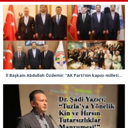
İl Başkanı Abdullah Özdemir: “AK Parti’nin kapısı milletine hizmet etmek isteyen herkese açıktır”