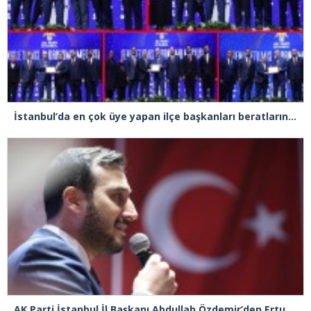
İstanbul’da en çok üye yapan ilçe başkanları beratlarını Cumhurbaşkanı Erdoğan’ın elinden aldı
AK Parti İstanbul İl Başkanı Abdullah Özdemir’den Ertuğrul Özkök’e “Franco” tepkisi