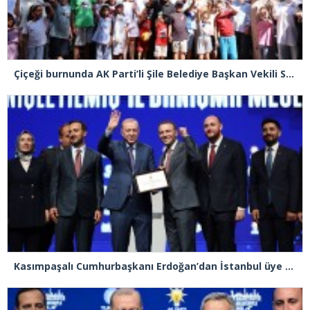
Çiçeği burnunda AK Parti’li Şile Belediye Başkan Vekili Sacit Terzi, teşkilatlarla piknikte buluştu
Kasımpaşalı Cumhurbaşkanı Erdoğan’dan İstanbul üye birincisi Beyoğlu İlçe Başkanı Kasım Fırat’a plaket