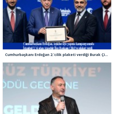
Cumhurbaşkanı Erdoğan 2.’cilik plaketi verdiği Burak Çifci’den Ataşehir seçimlerini kazanma sözünü aldı