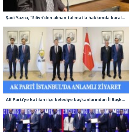
Şadi Yazıcı, “Silivri’den alınan talimatla hakkımda karalama kampanyası yürütülüyor”
AK Parti’ye katılan ilçe belediye başkanlarından İl Başkanı Özdemir’e ziyaret