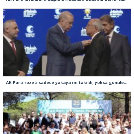
AK Parti rozeti sadece yakaya mı takıldı, yoksa gönüle takılmadı mı?