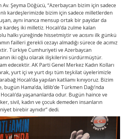
Av. Şeyma Döğücü, “Azerbaycan bizim için sadece
nlı kardeşlerimizde bizim için sadece milletlerden
konuşan, aynı inanca mensup ortak bir payidar da
 kardeş iki milletiz. Hocalı’da zulme kalan
u halkı yüreğinde hissetmiştir ve acısını ilk günkü
mın failleri gerekli cezayı almadığı sürece de acımız
tir. Türkiye Cumhuriyeti ve Azerbaycan
ın iki oğlu olarak ilişkilerini sürdürmüştür.
 edecektir. AK Parti Genel Merkez Kadın Kolları
arak, yurt içi ve yurt dışı tüm teşkilat üyelerimizle
arabağ Hocalı’da yapılan katliamı kınıyoruz. Bizim
de, bugün Hama’da, İdlib’de Türkmen Dağı’nda
e Hocalı’da yaşananlarda odur. Bugün haince ve
ker, sivil, kadın ve çocuk demeden insanların
niyet birebir aynıdır” dedi.