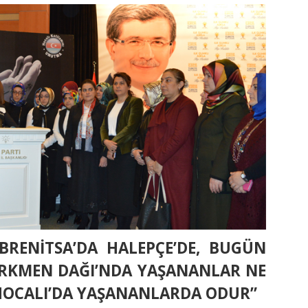
EBRENİTSA’DA HALEPÇE’DE, BUGÜN
TÜRKMEN DAĞI’NDA YAŞANANLAR NE
E HOCALI’DA YAŞANANLARDA ODUR”