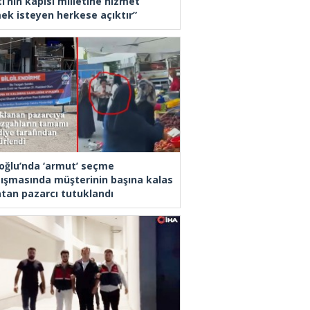
i’nin kapısı milletine hizmet
ek isteyen herkese açıktır”
oğlu’nda ‘armut’ seçme
tışmasında müşterinin başına kalas
latan pazarcı tutuklandı