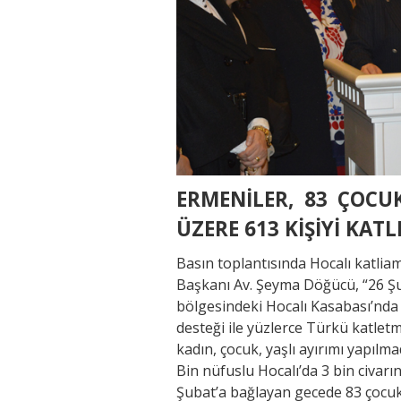
ERMENİLER, 83 ÇOCU
ÜZERE 613 KİŞİYİ KAT
Basın toplantısında Hocalı katlia
Başkanı Av. Şeyma Döğücü, “26 Şu
bölgesindeki Hocalı Kasabası’nda 
desteği ile yüzlerce Türkü katletm
kadın, çocuk, yaşlı ayırımı yapılma
Bin nüfuslu Hocalı’da 3 bin civar
Şubat’a bağlayan gecede 83 çocuk,