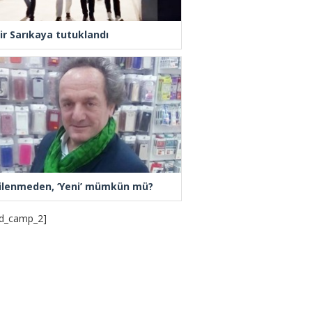
ir Sarıkaya tutuklandı
ilenmeden, ‘Yeni’ mümkün mü?
d_camp_2]