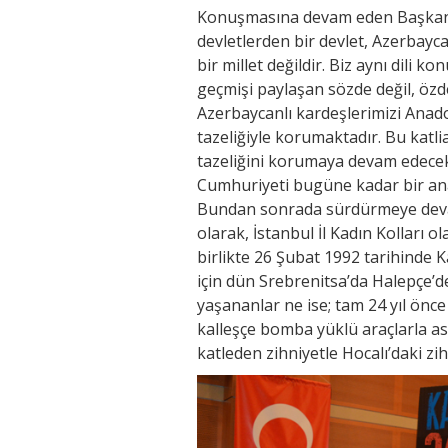
Konuşmasına devam eden Başkan 
devletlerden bir devlet, Azerbayca
bir millet değildir. Biz aynı dili 
geçmişi paylaşan sözde değil, özde
Azerbaycanlı kardeşlerimizi Anadol
tazeliğiyle korumaktadır. Bu katlia
tazeliğini korumaya devam edecek
Cumhuriyeti bugüne kadar bir anan
Bundan sonrada sürdürmeye devam
olarak, İstanbul İl Kadın Kolları ol
birlikte 26 Şubat 1992 tarihinde K
için dün Srebrenitsa’da Halepçe’
yaşananlar ne ise; tam 24 yıl önc
kalleşçe bomba yüklü araçlarla as
katleden zihniyetle Hocalı’daki zih