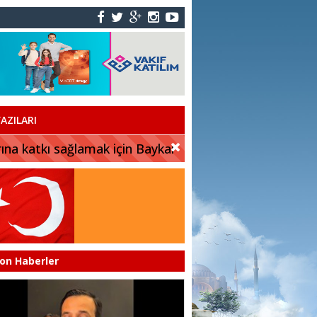
AZILARI
rına katkı sağlamak için Baykar
on Haberler