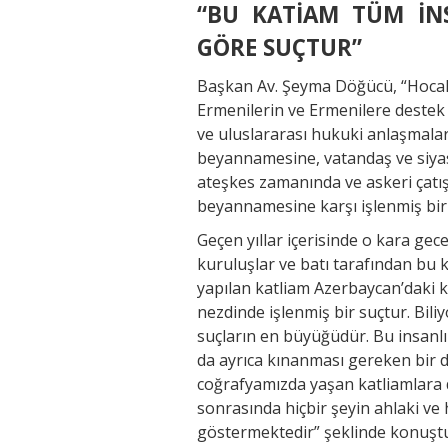
“BU KATİAM TÜM İN
GÖRE SUÇTUR”
Başkan Av. Şeyma Döğücü, “Hocalı 
Ermenilerin ve Ermenilere destek o
ve uluslararası hukuki anlaşmala
beyannamesine, vatandaş ve siya
ateşkes zamanında ve askeri çatı
beyannamesine karşı işlenmiş bir
Geçen yıllar içerisinde o kara ge
kuruluşlar ve batı tarafından bu 
yapılan katliam Azerbaycan’daki 
nezdinde işlenmiş bir suçtur. Bil
suçların en büyüğüdür. Bu insanl
da ayrıca kınanması gereken bir 
coğrafyamızda yaşan katliamlara 
sonrasında hiçbir şeyin ahlaki 
göstermektedir” şeklinde konuşt