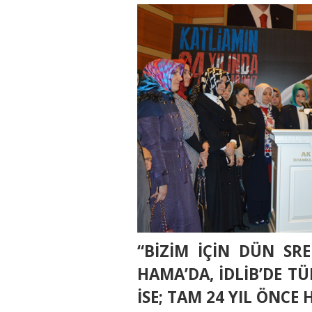
“BİZİM İÇİN DÜN SR
HAMA’DA, İDLİB’DE 
İSE; TAM 24 YIL ÖNC