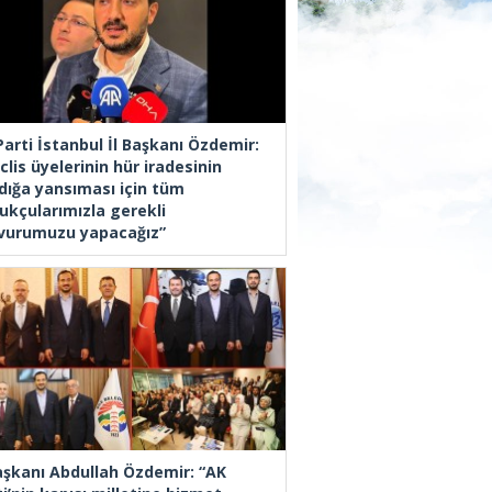
Parti İstanbul İl Başkanı Özdemir:
lis üyelerinin hür iradesinin
dığa yansıması için tüm
ukçularımızla gerekli
vurumuzu yapacağız”
Başkanı Abdullah Özdemir: “AK