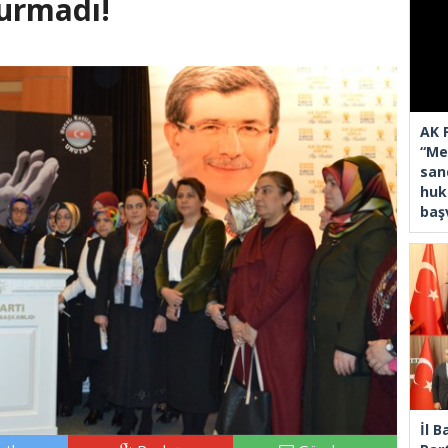
urmadı!
AK 
“Mec
san
huk
baş
İl 