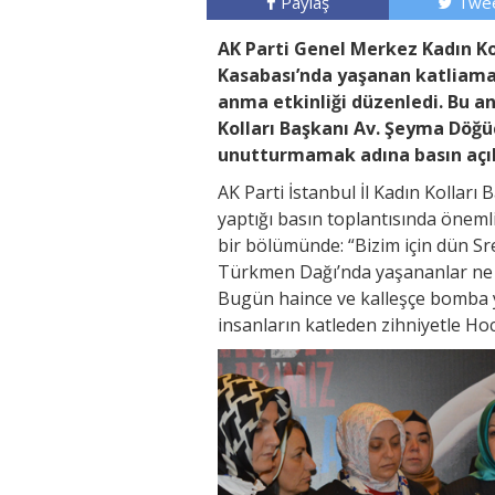
Paylaş
Twee
AK Parti Genel Merkez Kadın Kol
Kasabası’nda yaşanan katliama 
anma etkinliği düzenledi. Bu an
Kolları Başkanı Av. Şeyma Döğüc
unutturmamak adına basın açık
AK Parti İstanbul İl Kadın Kolları
yaptığı basın toplantısında önem
bir bölümünde: “Bizim için dün Sr
Türkmen Dağı’nda yaşananlar ne i
Bugün haince ve kalleşçe bomba yü
insanların katleden zihniyetle Hoca