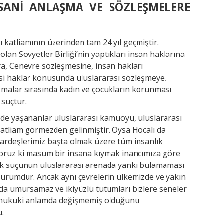
SANİ ANLAŞMA VE SÖZLEŞMELERE
katliamının üzerinden tam 24 yıl geçmiştir.
lan Sovyetler Birliği’nin yaptıkları insan haklarına
ra, Cenevre sözleşmesine, insan hakları
si haklar konusunda uluslararası sözleşmeye,
şmalar sırasında kadın ve çocukların korunması
 suçtur.
cede yaşananlar uluslararası kamuoyu, uluslararası
katliam görmezden gelinmiştir. Oysa Hocalı da
kardeşlerimiz başta olmak üzere tüm insanlık
iyoruz ki masum bir insana kıymak inancımıza göre
ık suçunun uluslararası arenada yankı bulamaması
durumdur. Ancak aynı çevrelerin ülkemizde ve yakın
da umursamaz ve ikiyüzlü tutumları bizlere seneler
ve hukuki anlamda değişmemiş olduğunu
u.