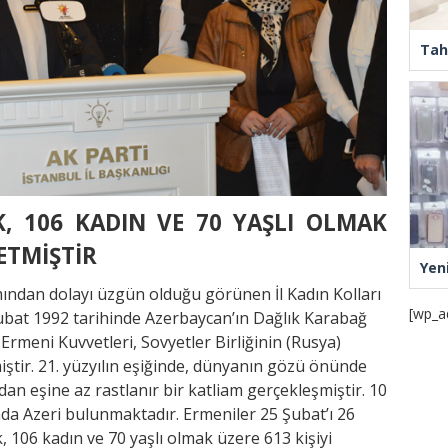
Tah
K, 106 KADIN VE 70 YAŞLI OLMAK
LETMİŞTİR
Yen
mından dolayı üzgün olduğu görünen İl Kadın Kolları
[wp_a
bat 1992 tarihinde Azerbaycan’ın Dağlık Karabağ
Ermeni Kuvvetleri, Sovyetler Birliğinin (Rusya)
iştir. 21. yüzyılın eşiğinde, dünyanın gözü önünde
dan eşine az rastlanır bir katliam gerçekleşmiştir. 10
ında Azeri bulunmaktadır. Ermeniler 25 Şubat’ı 26
 106 kadın ve 70 yaşlı olmak üzere 613 kişiyi