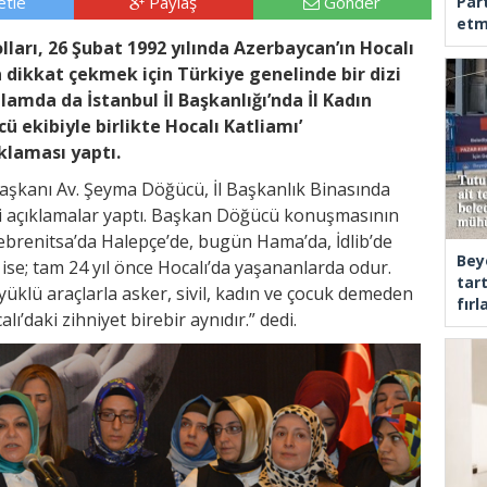
tle
Paylaş
Gönder
Part
etm
ları, 26 Şubat 1992 yılında Azerbaycan’ın Hocalı
dikkat çekmek için Türkiye genelinde bir dizi
lamda da İstanbul İl Başkanlığı’nda İl Kadın
ü ekibiyle birlikte Hocalı Katliamı’
laması yaptı.
 Başkanı Av. Şeyma Döğücü, İl Başkanlık Binasında
li açıklamalar yaptı. Başkan Döğücü konuşmasının
ebrenitsa’da Halepçe’de, bugün Hama’da, İdlib’de
Bey
se; tam 24 yıl önce Hocalı’da yaşananlarda odur.
tar
klü araçlarla asker, sivil, kadın ve çocuk demeden
fır
lı’daki zihniyet birebir aynıdır.” dedi.