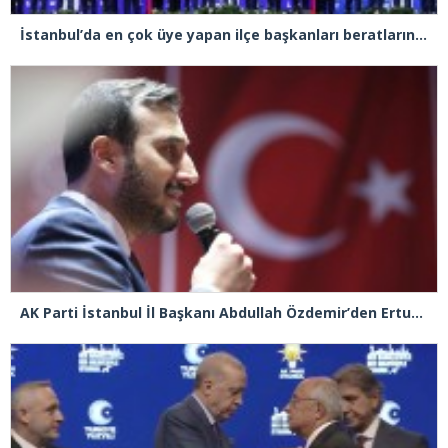
İstanbul’da en çok üye yapan ilçe başkanları beratlarını Cumhurbaşkanı Erdoğan’ın elinden aldı
AK Parti İstanbul İl Başkanı Abdullah Özdemir’den Ertuğrul Özkök’e “Franco” tepkisi