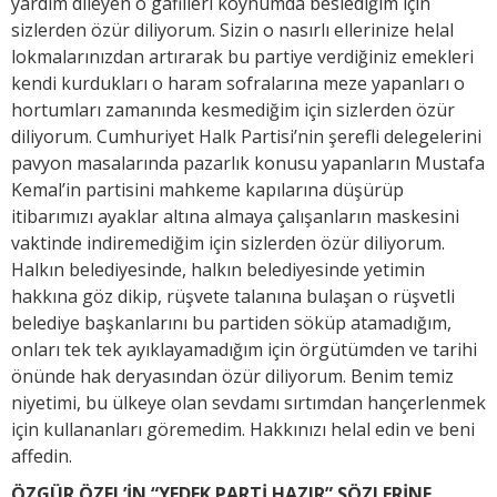
yardım dileyen o gafilleri koynumda beslediğim için
sizlerden özür diliyorum. Sizin o nasırlı ellerinize helal
lokmalarınızdan artırarak bu partiye verdiğiniz emekleri
kendi kurdukları o haram sofralarına meze yapanları o
hortumları zamanında kesmediğim için sizlerden özür
diliyorum. Cumhuriyet Halk Partisi’nin şerefli delegelerini
pavyon masalarında pazarlık konusu yapanların Mustafa
Kemal’in partisini mahkeme kapılarına düşürüp
itibarımızı ayaklar altına almaya çalışanların maskesini
vaktinde indiremediğim için sizlerden özür diliyorum.
Halkın belediyesinde, halkın belediyesinde yetimin
hakkına göz dikip, rüşvete talanına bulaşan o rüşvetli
belediye başkanlarını bu partiden söküp atamadığım,
onları tek tek ayıklayamadığım için örgütümden ve tarihi
önünde hak deryasından özür diliyorum. Benim temiz
niyetimi, bu ülkeye olan sevdamı sırtımdan hançerlenmek
için kullananları göremedim. Hakkınızı helal edin ve beni
affedin.
ÖZGÜR ÖZEL’İN “YEDEK PARTİ HAZIR” SÖZLERİNE