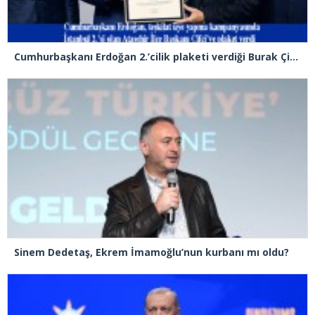
Cumhurbaşkanı Erdoğan 2.’cilik plaketi verdiği Burak Çifci’den Ataşehir seçimlerini kazanma sözünü aldı
Sinem Dedetaş, Ekrem İmamoğlu’nun kurbanı mı oldu?