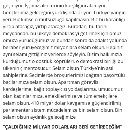
geçiniyor. İşçimiz alın terinin karşılığını alamıyor.
Gençlerimiz geleceğini yurtdışında arıyor. Türkiye yangın
yeri. Hiç kimse o mutsuzluğa kapılmasın. Biz bu karanlığı
yırtıp atacağız, yırtıp atacağız. Buradan, bu tarihi
meydandan. bu ülkeye demokrasiyi getirmek için omuz
omuza yürüdüğümüz ve bundan sonra da adalet yolunda
beraber yürüyeceğimiz milyonlara selam olsun. Hepiniz
aynı selamı gittiğiniz yerlerde söyleyin. Bizim halkımızla
kurduğumuz o dostluk köprüleri, o demokrasi birliği bu
ülkenin çimentosudur. Selam olsun Türkiye’nin asıl
sahiplerine. Seçimlerde broşürlerimizi dağıtan başörtülü
bacılarımıza selam olsun. Apartman görevlisi
kardeşlerime, kağıt toplayıcısı yoldaşlarıma, umudumuz
olan kadınlarımıza, emeklilerimize ve tüm emekçilere
selam olsun. 418 milyar dolar kavgamıza güçlendirilmiş
parlamenter sistem mücadelemize bin selam olsun. Bin
selam olsun aydınlık geleceğimize.
“ÇALDIĞINIZ MİLYAR DOLARLARI GERİ GETİRECEĞİM”