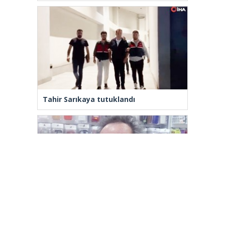
Tahir Sarıkaya tutuklandı
Yenilenmeden, ‘Yeni’ mümkün mü?