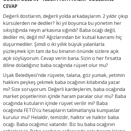
CEVAP
Değerli dostlarım, değerli yolda arkadaşlarım. 2 yıldır çıkıp
kürsülerden ne dediler? İki yıl boyunca bu yönetim her
sıkıştığında neyin arkasına sığındı? Baba ocağı değil,
dediler mi, değil mi? Ağızlarından bir kutsal kavramı hiç
düşürmediler. Şimdi o iki yıllık büyük yalanlarla
yüzleşmek için tam da bu binanın önünde sizlere açık
açık söylüyorum. Cevap verin bana. Sizin o her fırsatta
diline doladığınız baba ocağında rüşvet olur mu?
Uşak Belediyesi’nde rüşvete, talana, göz yumak, yetimin
hakkını peşkeş çekmek baba ocağının kitabında yazar
mı? Size soruyorum. Değerli kardeşlerim, baba ocağında
market poşetlerinin içinde haram paralar olur mu? Baba
ocağında kutuların içinde rüşvet verilir mi? Baba
ocağında FETÖ’cü hesapların talimatlarıyla kumpaslar
kurulur mu? Helaldir, temizdir, halktır ve halktır baba
ocağı. Baba ocağımız vatandır. Biz bu baba ocağının