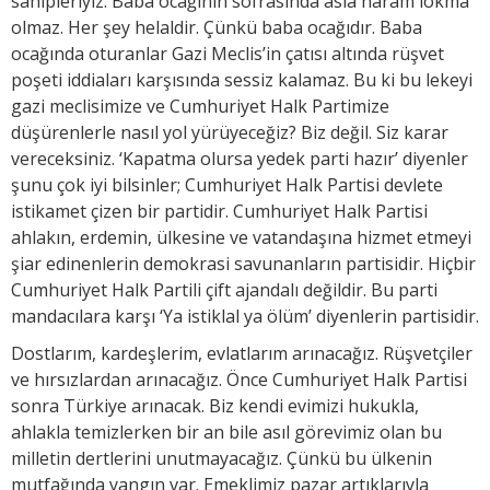
sahipleriyiz. Baba ocağının sofrasında asla haram lokma
olmaz. Her şey helaldir. Çünkü baba ocağıdır. Baba
ocağında oturanlar Gazi Meclis’in çatısı altında rüşvet
poşeti iddiaları karşısında sessiz kalamaz. Bu ki bu lekeyi
gazi meclisimize ve Cumhuriyet Halk Partimize
düşürenlerle nasıl yol yürüyeceğiz? Biz değil. Siz karar
vereceksiniz. ‘Kapatma olursa yedek parti hazır’ diyenler
şunu çok iyi bilsinler; Cumhuriyet Halk Partisi devlete
istikamet çizen bir partidir. Cumhuriyet Halk Partisi
ahlakın, erdemin, ülkesine ve vatandaşına hizmet etmeyi
şiar edinenlerin demokrasi savunanların partisidir. Hiçbir
Cumhuriyet Halk Partili çift ajandalı değildir. Bu parti
mandacılara karşı ‘Ya istiklal ya ölüm’ diyenlerin partisidir.
Dostlarım, kardeşlerim, evlatlarım arınacağız. Rüşvetçiler
ve hırsızlardan arınacağız. Önce Cumhuriyet Halk Partisi
sonra Türkiye arınacak. Biz kendi evimizi hukukla,
ahlakla temizlerken bir an bile asıl görevimiz olan bu
milletin dertlerini unutmayacağız. Çünkü bu ülkenin
mutfağında yangın var. Emeklimiz pazar artıklarıyla