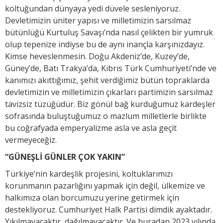
koltuğundan dünyaya yedi düvele sesleniyoruz.
Devletimizin üniter yapısı ve milletimizin sarsılmaz
bütünlüğü Kurtuluş Savaşı’nda nasıl çelikten bir yumruk
olup tepenize indiyse bu de aynı inançla karşınızdayız.
Kimse heveslenmesin. Doğu Akdeniz’de, Kuzey’de,
Güney’de, Batı Trakya’da, Kıbrıs Türk Cumhuriyeti’nde ve
kanımızı akıttığımız, şehit verdiğimiz bütün topraklarda
devletimizin ve milletimizin çıkarları partimizin sarsılmaz
tavizsiz tüzüğüdür. Biz gönül bağ kurduğumuz kardeşler
sofrasında buluştuğumuz o mazlum milletlerle birlikte
bu coğrafyada emperyalizme asla ve asla geçit
vermeyeceğiz.
“GÜNEŞLİ GÜNLER ÇOK YAKIN”
Türkiye’nin kardeşlik projesini, koltuklarımızı
korunmanın pazarlığını yapmak için değil, ülkemize ve
halkımıza olan borcumuzu yerine getirmek için
destekliyoruz. Cumhuriyet Halk Partisi dimdik ayaktadır.
Yıkılmayacaktır, dağılmayacaktır. Ve buradan 2023 yılında