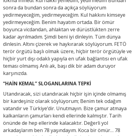
lokma inmedi. Kul hakkı yemedim, yedirmedim Bundan
sonra da bundan sonra da açıkça söylüyorum
yedirmeyeceğim, yedirmeyeceğim. Kul hakkını kimseye
yedirmeyeceğim. Benim hayatım ortada. Bir ömür
boyunca vicdandan, ahlaktan ve dürüstlükten zerre
kadar ayrılmadım. Şimdi beni iyi dinleyin. Tüm dünya
dinlesin. Altını çizerek ve haykırarak söylüyorum. FETÖ
terör örgütü başlı olmak üzere, hiçbir terör örgütüyle ve
hiçbir yurt dışı odaklı yapıyla en ufak bağlantısı en ufak
teması olmamış Anlı ak, başı dik bir adam duruyor
karşınızda.
“HAİN KEMAL” SLOGANLARINA TEPKİ
Utandıracak, sizi utandıracak hiçbir işin içinde olmamış
bir kardeşiniz olarak söylüyorum; Benim tek odağım
vatandır ve Türkiye’dir. Unutmayın. Bize çamur atmaya
kalkanların çamurları kendi ellerinde kalmıştır. Tarih
önünde de hep ellerinde kalacaktır. Değerli yol
arkadaşlarım ben 78 yaşındayım. Koca bir ömür… 78