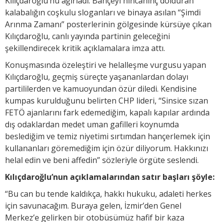
Kılıçdaroğlu’nu ağırladı. Bahçeyi hıncahınç dolduran
kalabalığın coşkulu sloganları ve binaya asılan “Şimdi
Arınma Zamanı” posterlerinin gölgesinde kürsüye çıkan
Kılıçdaroğlu, canlı yayında partinin geleceğini
şekillendirecek kritik açıklamalara imza attı.
Konuşmasında özeleştiri ve helalleşme vurgusu yapan
Kılıçdaroğlu, geçmiş süreçte yaşananlardan dolayı
partililerden ve kamuoyundan özür diledi. Kendisine
kumpas kurulduğunu belirten CHP lideri, “Sinsice sızan
FETÖ ajanlarını fark edemediğim, kapalı kapılar ardında
dış odaklardan medet uman gafilleri koynumda
beslediğim ve temiz niyetimi sırtımdan hançerlemek için
kullananları göremediğim için özür diliyorum. Hakkınızı
helal edin ve beni affedin” sözleriyle örgüte seslendi.
Kılıçdaroğlu’nun açıklamalarından satır başları şöyle:
“Bu can bu tende kaldıkça, hakkı hukuku, adaleti herkes
için savunacağım. Buraya gelen, İzmir’den Genel
Merkez’e gelirken bir otobüsümüz hafif bir kaza