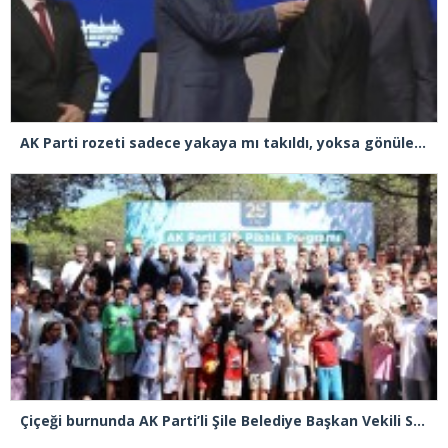
AK Parti rozeti sadece yakaya mı takıldı, yoksa gönüle takılmadı mı?
Çiçeği burnunda AK Parti’li Şile Belediye Başkan Vekili Sacit Terzi, teşkilatlarla piknikte buluştu