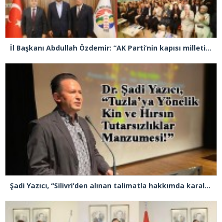
İl Başkanı Abdullah Özdemir: “AK Parti’nin kapısı milletine hizmet etmek isteyen herkese açıktır”
Şadi Yazıcı, “Silivri’den alınan talimatla hakkımda karalama kampanyası yürütülüyor”