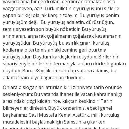
yaşında ama bir derdi olan, derdini anlatmaktan asla
vazgeçmeyen, aziz Türk milletinin yürüyüşünü sizlerle
yapan bir kişi olarak karşınızdayım. Bu yürüyüş benim
yürüyüşüm değil. Bu yürüyüş adaletin, dürüstlüğün,
temiz siyasetin son büyük nöbetidir. Bu yürüyüş
arınmanın, arınarak çoğalmanın çoğalarak kazanmanın
yürüyüşüdür. Bu yürüyüş bu asırlık çınarı kuruluş
kodlarına o tertemiz ahlaki zemine geri oturtma
yürüyüşüdür. Duydum kardeşlerim duydum. Birilerinin
siparişleriyle birilerinin fermanıyla atılan o kirli sloganları
duydum. Bana 78 yıllık ömrünü bu vatana adamış, bu
adama ‘hain’ diye bağıranları duydum.
Onlara o sloganları attırılan kirli zihniyete tarih önünde
sesleniyorum; Bu vatanda ihanet ile vatan kahramanlığı
arasındaki çizgi kıldan ince, kılıçtan keskindir. Tarih
bilmeyenler dinlesin. Büyük önderimiz, ebedi genel
başkanımız Gazi Mustafa Kemal Atatürk. milli kurtuluş
mücadelesini başlatmak için Samsun ‘a çıkarken
boynunda idam fermanı, isminin üstünde de hain ilanı