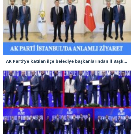
AK Parti’ye katılan ilçe belediye başkanlarından İl Başkanı Özdemir’e ziyaret