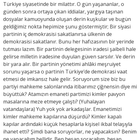
Türkiye siyasetinde bir milattır. O gün yaşananlar, o
günden sonra ortaya çıkan iddialar, yargıya taşınan
dosyalar kamuoyunda oluşan derin kuşkular ve bugün
geldiğimiz nokta hepimize şunu göstermiştir; Bir siyasi
partinin iç demokrasisi sakatlanırsa ülkenin de
demokrasisi sakatlanır. Bunu her hafızasının bir yerinde
tutması lazım. Bir partinin delegesinin iradesi şaibeli hale
gelirse milletin iradesine duyulan güven sarsılır. Ve derin
bir yara alır. Bir partinin yönetimi ahlâki meşruiyet
sorunu yaşarsa o partinin Türkiye’de demokrasi vaat
etmesi de imkansız hale gelir. Soruyorum size biz bu
partiyi mahkeme salonlarında itibarımız çiğnensin diye mi
büyüttük? Atamızın emaneti partimizi kimler pavyon
masalarına meze etmeye çalıştı? (Yuhalayan
vatandaşlara) Yuh yok yok arkadaşlar. Emanetimizi
kimler mahkeme kapılarına düşürdü? Kimler kapalı
kapılar ardındaki küçük hesaplarla kişisel ikbal telaşıyla
ihanet etti? Şimdi bana soruyorlar, ne yapacaksın? Benim
ne yapacağım bellidir. Ben hesap soracağım, hesap.