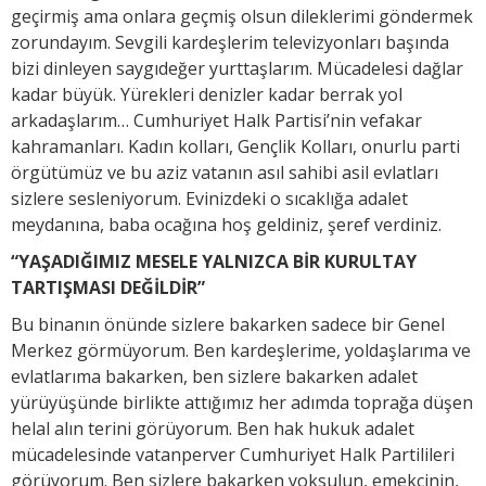
geçirmiş ama onlara geçmiş olsun dileklerimi göndermek
zorundayım. Sevgili kardeşlerim televizyonları başında
bizi dinleyen saygıdeğer yurttaşlarım. Mücadelesi dağlar
kadar büyük. Yürekleri denizler kadar berrak yol
arkadaşlarım… Cumhuriyet Halk Partisi’nin vefakar
kahramanları. Kadın kolları, Gençlik Kolları, onurlu parti
örgütümüz ve bu aziz vatanın asıl sahibi asil evlatları
sizlere sesleniyorum. Evinizdeki o sıcaklığa adalet
meydanına, baba ocağına hoş geldiniz, şeref verdiniz.
“YAŞADIĞIMIZ MESELE YALNIZCA BİR KURULTAY
TARTIŞMASI DEĞİLDİR”
Bu binanın önünde sizlere bakarken sadece bir Genel
Merkez görmüyorum. Ben kardeşlerime, yoldaşlarıma ve
evlatlarıma bakarken, ben sizlere bakarken adalet
yürüyüşünde birlikte attığımız her adımda toprağa düşen
helal alın terini görüyorum. Ben hak hukuk adalet
mücadelesinde vatanperver Cumhuriyet Halk Partilileri
görüyorum. Ben sizlere bakarken yoksulun, emekçinin,