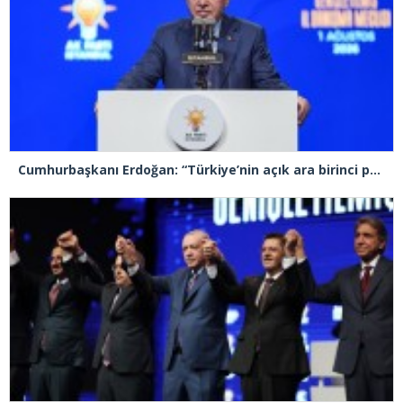
Cumhurbaşkanı Erdoğan: “Türkiye’nin açık ara birinci partisiyiz”