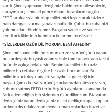
vardı. Şimdi yapmayın dediğimiz halde normalleşenlerin,
sarayın karşısında el pençe diban duranların bugün
FETÖ artıklarıyla bir olup milletimizi kışkırtarak bizlere
hain damgası vurma çabaları nafiledir. Çaba, bu çaba bizi
yolumuzdan döndüremez. Bu çaba sadece ve sadece
kendi acizliklerinin kendi korkularının tecellisidir.
“SİZLERDEN ÖZÜR DİLİYORUM, BENİ AFFEDİN”
Şimdi müsaade edin ömrünün en zor yürüyüşünü yapan
bu kardeşiniz bu yaşlı adam sizinle tam bu noktada tarihi
önünde açıkça helal etsin. Benim bu millete bu aziz
millete bu cefakar örgüte bir özür borcum var. Bu
milletin kurtuluşu, adaleti ve aydınlık geleceği için
başlattığım o kutsal yürüyüşe arkamızdan sinsice sızan,
ruhunu satmış FETÖ terör örgütü ajanlarını zamanında
fark edemediğim için sizlerden özür diliyorum. Biz vatan
dedikçe biz vatan dedikçe biz millet dedikçe kapalı kapılar
ardında dış odaklardan medet uman onlardan icazet ve