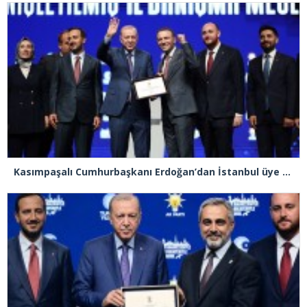
Kasımpaşalı Cumhurbaşkanı Erdoğan’dan İstanbul üye birincisi Beyoğlu İlçe Başkanı Kasım Fırat’a plaket