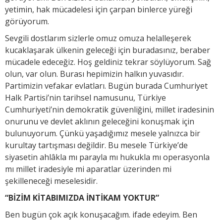
yetimin, hak mücadelesi için çarpan binlerce yüreği
görüyorum.
Sevgili dostlarım sizlerle omuz omuza helalleşerek
kucaklaşarak ülkenin geleceği için buradasınız, beraber
mücadele edeceğiz. Hoş geldiniz tekrar söylüyorum. Sağ
olun, var olun. Burası hepimizin halkın yuvasıdır.
Partimizin vefakar evlatları. Bugün burada Cumhuriyet
Halk Partisi’nin tarihsel namusunu, Türkiye
Cumhuriyeti’nin demokratik güvenliğini, millet iradesinin
onurunu ve devlet aklının geleceğini konuşmak için
bulunuyorum. Çünkü yaşadığımız mesele yalnızca bir
kurultay tartışması değildir. Bu mesele Türkiye’de
siyasetin ahlâkla mı parayla mı hukukla mı operasyonla
mı millet iradesiyle mi aparatlar üzerinden mi
şekilleneceği meselesidir.
“BİZİM KİTABIMIZDA İNTİKAM YOKTUR”
Ben bugün çok açık konuşacağım. ifade edeyim. Ben