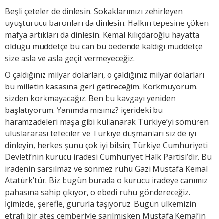
Beşli çeteler de dinlesin. Sokaklarımızı zehirleyen
uyuşturucu baronları da dinlesin. Halkın tepesine çöken
mafya artıkları da dinlesin. Kemal Kılıçdaroğlu hayatta
olduğu müddetçe bu can bu bedende kaldığı müddetçe
size asla ve asla geçit vermeyeceğiz.
O çaldığınız milyar dolarları, o çaldığınız milyar dolarları
bu milletin kasasına geri getireceğim. Korkmuyorum.
sizden korkmayacağız. Ben bu kavgayı yeniden
başlatıyorum. Yanımda mısınız? içerideki bu
haramzadeleri maşa gibi kullanarak Türkiye’yi sömüren
uluslararası tefeciler ve Türkiye düşmanları siz de iyi
dinleyin, herkes şunu çok iyi bilsin; Türkiye Cumhuriyeti
Devleti’nin kurucu iradesi Cumhuriyet Halk Partisi’dir. Bu
iradenin sarsılmaz ve sönmez ruhu Gazi Mustafa Kemal
Atatürk’tür. Biz bugün burada o kurucu iradeye canımız
pahasına sahip çıkıyor, o ebedi ruhu göndereceğiz.
İçimizde, şerefle, gururla taşıyoruz. Bugün ülkemizin
etrafı bir ateş çemberiyle sarılmışken Mustafa Kemal’in