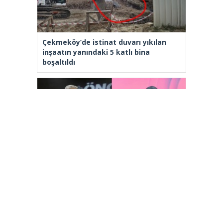
Çekmeköy’de istinat duvarı yıkılan
inşaatın yanındaki 5 katlı bina
boşaltıldı
Üniversite adayları Arnavutköy’de
geleceğin mesleklerini bakanlarla
konuştu