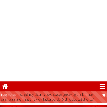
FLAŞ HABER:
Selçuk Bayraktar, “YKS ve LGS’ye girecek öğrencilerimizin
çalışmalarına katkı sağlamak için Baykar olarak 10 bin tablet bağışlıyoruz”