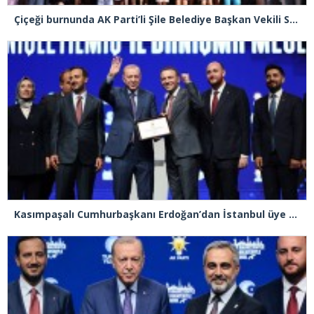
Çiçeği burnunda AK Parti’li Şile Belediye Başkan Vekili Sacit Terzi, teşkilatlarla piknikte buluştu
Kasımpaşalı Cumhurbaşkanı Erdoğan’dan İstanbul üye birincisi Beyoğlu İlçe Başkanı Kasım Fırat’a plaket