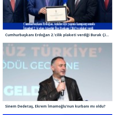
Cumhurbaşkanı Erdoğan 2.’cilik plaketi verdiği Burak Çifci’den Ataşehir seçimlerini kazanma sözünü aldı
Sinem Dedetaş, Ekrem İmamoğlu’nun kurbanı mı oldu?