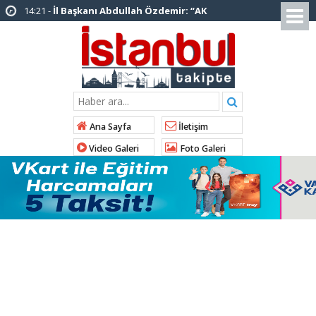
14:20 -
Şadi Yazıcı, “Silivri’den alınan talimatla
hakkımda karalama kampanyası yürütülüyor”
12:12 -
AK Parti’ye katılan ilçe belediye
başkanlarından İl Başkanı Özdemir’e ziyaret
01:00 -
Tuzla Belediye Başkanı Eren Ali
Bingöl’den İBB’ye tepki
Ana Sayfa
İletişim
12:26 -
İstanbul Emniyet Müdürlüğünden
Video Galeri
Foto Galeri
“Gök Kubbe’de, Mavi Vatan’da, Şanlı Topraklarda:
İstanbul Emniyeti Her Yerde” paylaşımı
19:26 -
Çekmeköy Belediye Başkanı Orhan
Çerkez AK Parti’ye katıldı
16:56 -
İstanbul’da 4 CHP’li belediye başkanı
AK Parti’ye katılıyor
15:03 -
Çekmeköy Belediyesi’nden hafriyat
çökmesine ilişkin açıklama