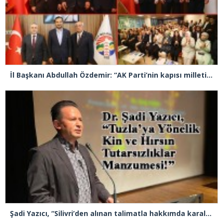
İl Başkanı Abdullah Özdemir: “AK Parti’nin kapısı milletine hizmet etmek isteyen herkese açıktır”
Şadi Yazıcı, “Silivri’den alınan talimatla hakkımda karalama kampanyası yürütülüyor”