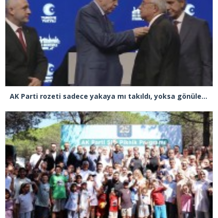
AK Parti rozeti sadece yakaya mı takıldı, yoksa gönüle takılmadı mı?