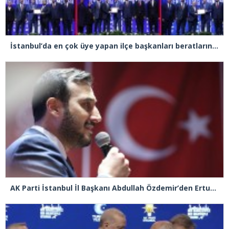
İstanbul’da en çok üye yapan ilçe başkanları beratlarını Cumhurbaşkanı Erdoğan’ın elinden aldı
AK Parti İstanbul İl Başkanı Abdullah Özdemir’den Ertuğrul Özkök’e “Franco” tepkisi